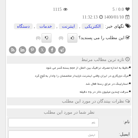
1115
/ 5
0.0
1400/01/10
11:32:13
تگهای خبر:
الكتریكی
,
اینترنت
,
خدمات
,
دستگاه
این مطلب را می پسندید؟
(0)
(0)
X
تازه ترین مطالب مرتبط
دقیقا به اندازه مصرف ترافیک بین الملل از حجم بسته کسر می شود
مرگ دورکاری در ایران وقتی اینترنت ناپایدار متخصصان را وادار به کوچ کرد
استارلینک در عراق رسما فعال شد
سرقت چندین میلیون دلار در ۲۵ دقیقه
نظرات بینندگان در مورد این مطلب
نظر شما در مورد این مطلب
نام:
ایمیل: