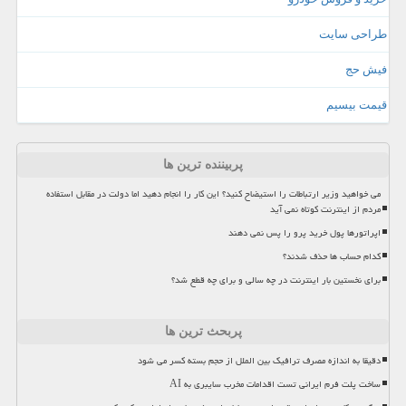
طراحی سایت
فیش حج
قیمت بیسیم
پربیننده ترین ها
می خواهید وزیر ارتباطات را استیضاح کنید؟ این کار را انجام دهید اما دولت در مقابل استفاده
مردم از اینترنت کوتاه نمی آید
اپراتورها پول خرید پرو را پس نمی دهند
کدام حساب ها حذف شدند؟
برای نخستین بار اینترنت در چه سالی و برای چه قطع شد؟
پربحث ترین ها
دقیقا به اندازه مصرف ترافیک بین الملل از حجم بسته کسر می شود
ساخت پلت فرم ایرانی تست اقدامات مخرب سایبری به AI