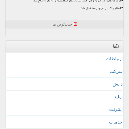
مرگ دورکاری در ایران وقتی اینترنت ناپایدار متخصصان را وادار به کوچ کرد
استارلینک در عراق رسما فعال شد
جدیدترین ها
تگها
ارتباطات
شركت
دانش
تولید
اینترنت
خدمات