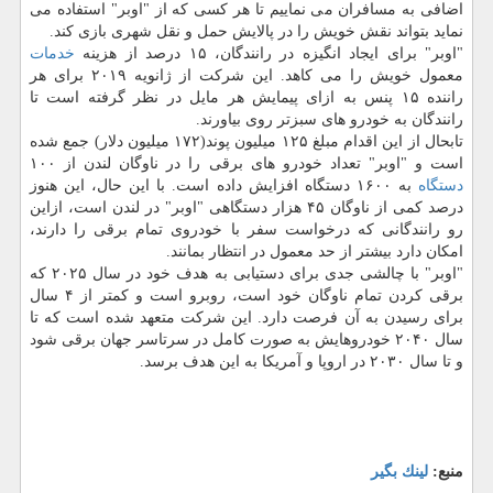
اضافی به مسافران می نماییم تا هر کسی که از "اوبر" استفاده می
نماید بتواند نقش خویش را در پالایش حمل و نقل شهری بازی کند.
"اوبر" برای ایجاد انگیزه در رانندگان، ۱۵ درصد از هزینه
خدمات
معمول خویش را می کاهد. این شرکت از ژانویه ۲۰۱۹ برای هر
راننده ۱۵ پنس به ازای پیمایش هر مایل در نظر گرفته است تا
رانندگان به خودرو های سبزتر روی بیاورند.
تابحال از این اقدام مبلغ ۱۲۵ میلیون پوند(۱۷۲ میلیون دلار) جمع شده
است و "اوبر" تعداد خودرو های برقی را در ناوگان لندن از ۱۰۰
دستگاه
به ۱۶۰۰ دستگاه افزایش داده است. با این حال، این هنوز
درصد کمی از ناوگان ۴۵ هزار دستگاهی "اوبر" در لندن است، ازاین
رو رانندگانی که درخواست سفر با خودروی تمام برقی را دارند،
امکان دارد بیشتر از حد معمول در انتظار بمانند.
"اوبر" با چالشی جدی برای دستیابی به هدف خود در سال ۲۰۲۵ که
برقی کردن تمام ناوگان خود است، روبرو است و کمتر از ۴ سال
برای رسیدن به آن فرصت دارد. این شرکت متعهد شده است که تا
سال ۲۰۴۰ خودروهایش به صورت کامل در سرتاسر جهان برقی شود
و تا سال ۲۰۳۰ در اروپا و آمریکا به این هدف برسد.
منبع:
لینك بگیر