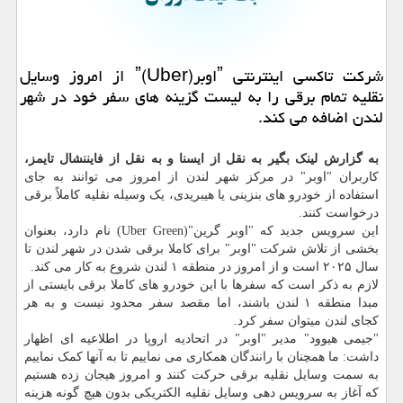
شرکت تاکسی اینترنتی ˮاوبرˮ(Uber) از امروز وسایل
نقلیه تمام برقی را به لیست گزینه های سفر خود در شهر
لندن اضافه می کند.
به گزارش لینک بگیر به نقل از ایسنا و به نقل از فایننشال تایمز،
کاربران "اوبر" در مرکز شهر لندن از امروز می توانند به جای
استفاده از خودرو های بنزینی یا هیبریدی، یک وسیله نقلیه کاملاً برقی
درخواست کنند.
این سرویس جدید که "اوبر گرین"(Uber Green) نام دارد، بعنوان
بخشی از تلاش شرکت "اوبر" برای کاملا برقی شدن در شهر لندن تا
سال ۲۰۲۵ است و از امروز در منطقه ۱ لندن شروع به کار می کند.
لازم به ذکر است که سفرها با این خودرو های کاملا برقی بایستی از
مبدا منطقه ۱ لندن باشند، اما مقصد سفر محدود نیست و به هر
کجای لندن میتوان سفر کرد.
"جیمی هیوود" مدیر "اوبر" در اتحادیه اروپا در اطلاعیه ای اظهار
داشت: ما همچنان با رانندگان همکاری می نماییم تا به آنها کمک نماییم
به سمت وسایل نقلیه برقی حرکت کنند و امروز هیجان زده هستیم
که آغاز به سرویس دهی وسایل نقلیه الکتریکی بدون هیچ گونه هزینه