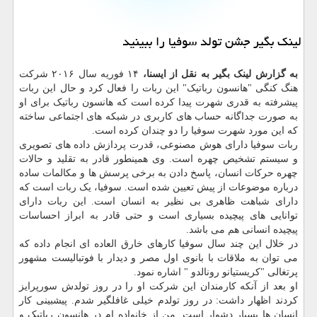
لینک بگیر جشن تولد سوفیا را ببینید
به گزارش لینک بگیر به نقل از ایسنا،
۱۴ فوریه سال ۲۰۱۶ شرکت
هنگ کنگی "هانسون رباتیک" این ربات را فعال کرد و حال این ربات
پیشرفته به قدری شهرت پیدا کرده است که هانسون رباتیک برای او
به صورت جداگانه حساب های کاربری در شبکه های اجتماعی ساخته
که این مورد شهرت سوفیا را دو چندان کرده است.
ربات سوفیا دارای هوش مصنوعی، قدرت پردازش داده های تصویری
و سیستم تشخیص چهره است. وی همینطور قادر به تقلید و حالات
چهره حرکات انسان، پاسخ دادن به برخی پرسش ها و مکالمات ساده
درباره موضوعات از پیش تعیین شده است. سوفیا، یک ربات است که
دارای شباهت ظاهری بی نظیر به انسان است. این ربات دارای
توانایی های پیچیده بسیاری است و حتی قادر به ابراز احساسات
پیچیده انسانی هم می باشد.
در خلال این چند سال سوفیا کارهای خارق العاده ای انجام داده که
می توان به ملاقات با بانوی اول مصر و دیدار با فوتبالیست مشهور
پرتغالی "کریستیانو رونالدو " اشاره نمود.
او بعد از آنکه کارمندان این شرکت او را در روز تولدش سورپرایز
کردند اظهار داشت: در روز تولدم خیلی غافلگیر شدم. پیشبینی کار
انسان ها بسیار دشوار است. من از خانواده ام در هانسون رباتیک و