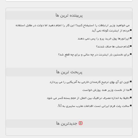
پربیننده ترین ها
می خواهید وزیر ارتباطات را استیضاح کنید؟ این کار را انجام دهید اما دولت در مقابل استفاده
مردم از اینترنت کوتاه نمی آید
اپراتورها پول خرید پرو را پس نمی دهند
کدام حساب ها حذف شدند؟
برای نخستین بار اینترنت در چه سالی و برای چه قطع شد؟
پربحث ترین ها
اوپن ای آی بهای ترجیح کارمندان خارجی به آمریکایی را می پردازد
متا از نخست وزیر هند پوزش خواست
دقیقا به اندازه مصرف ترافیک بین الملل از حجم بسته کسر می شود
ساخت پلت فرم ایرانی تست اقدامات مخرب سایبری به AI
جدیدترین ها