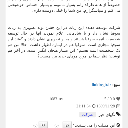
خصوصاً از همه طرفدارانم بسیار ممنونم و بسیار احساس خوشبختی
می کنم و سپاسگزارم. من شما را خیلی دوست دارم.
شرکت توسعه دهنده این ربات در این جشن تولد تصویری به ربات
سوفیا نشان داد و با شادمانی اعلام نمودند آنها در حال توسعه
شخصیت انیمه سوفیا هستند و به او تصویری نشان دادند و گفتند این
سوفیا مجازی است. سوفیا هم در اینباره اظهار داشت: حالا من هم
یک شخصیت انیمه هستم؟ این بسیار هیجان انگیز است. در آخر هم
نوشت: نظر شما در مورد موهای جدید من چیست؟
منبع:
linkbegir.ir
1083
/ 5
0.0
1399/11/28
21:11:34
تگهای خبر:
شركت
این مطلب را می پسندید؟
(0)
(0)