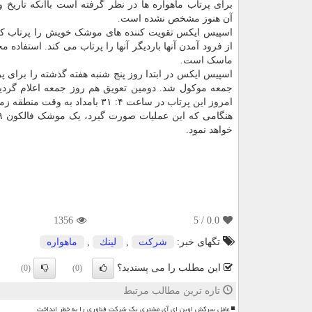
برای پرتاب ماهواره ها در نظر گرفته است باآنکه تاریخ 
آن هنوز مشخص نشده است.
اسپیس ایکس تقویت کننده های موشک خویش را پرتاب کرد
از فرود آمدن آنها باردیگر آنها را پرتاب می کند. استفاده 
ماسک است.
اسپیس ایکس در ابتدا روز پنج شنبه هفته گذشته را برای پرت
جمعه موکول شد. دومین تعویق هم روز جمعه اعلام گردید و
امروز این پرتاب در ساعت ۴: ۳۱ بامداد به وقت منطقه زمانی شرقی(۱۳ به وقت ایران) از مرکز فضایی کندی در فلوریدا صورت گیرد.
خواهد نمود.
1356
/ 5
0.0
تگهای خبر:
شركت
,
لینك
,
ماهواره
این مطلب را می پسندید؟
(0)
(0)
تازه ترین مطالب مرتبط
عامل سرکش اوپن ای آی مشتری یک شرکت فناوری را به خطر انداخت