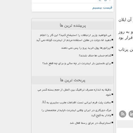
قیمت بیسیم
آن ایلان
پربیننده ترین ها
و به روز
می خواهید وزیر ارتباطات را استیضاح کنید؟ این کار را انجام
رار بود
دهید اما دولت در مقابل استفاده مردم از اینترنت کوتاه نمی آید
اپراتورها پول خرید پرو را پس نمی دهند
۶۰ ماهواره را به مدار زمین پرتاب
کدام حساب ها حذف شدند؟
برای نخستین بار اینترنت در چه سالی و برای چه قطع شد؟
پربحث ترین ها
دقیقا به اندازه مصرف ترافیک بین الملل از حجم بسته کسر می
شود
ساخت پلت فرم ایرانی تست اقدامات مخرب سایبری به AI
مرگ دورکاری در ایران وقتی اینترنت ناپایدار متخصصان را
وادار به کوچ کرد
استارلینک در عراق رسما فعال شد