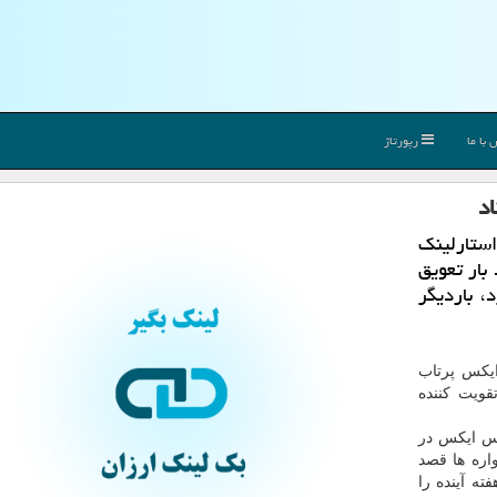
با ما
رپورتاژ
اد
ستارلینک
د از چند بار تعویق
، باردیگر
یکس پرتاب
ویت کننده
یس ایکس در
واره ها قصد
ته آینده را