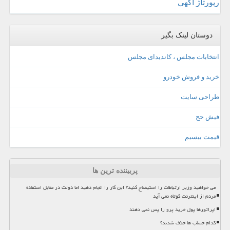
رپورتاژ آگهی
دوستان لینک بگیر
انتخابات مجلس ، کاندیدای مجلس
خرید و فروش خودرو
طراحی سایت
فیش حج
قیمت بیسیم
پربیننده ترین ها
می خواهید وزیر ارتباطات را استیضاح کنید؟ این کار را انجام دهید اما دولت در مقابل استفاده
مردم از اینترنت کوتاه نمی آید
اپراتورها پول خرید پرو را پس نمی دهند
کدام حساب ها حذف شدند؟