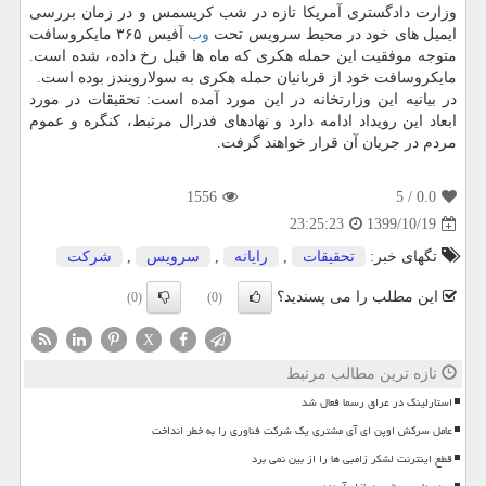
وزارت دادگستری آمریکا تازه در شب کریسمس و در زمان بررسی
ایمیل های خود در محیط سرویس تحت
وب
آفیس ۳۶۵ مایکروسافت
متوجه موفقیت این حمله هکری که ماه ها قبل رخ داده، شده است.
مایکروسافت خود از قربانیان حمله هکری به سولارویندز بوده است.
در بیانیه این وزارتخانه در این مورد آمده است: تحقیقات در مورد
ابعاد این رویداد ادامه دارد و نهادهای فدرال مرتبط، کنگره و عموم
مردم در جریان آن قرار خواهند گرفت.
1556
/ 5
0.0
1399/10/19
23:25:23
تگهای خبر:
تحقیقات
,
رایانه
,
سرویس
,
شركت
این مطلب را می پسندید؟
(0)
(0)
X
تازه ترین مطالب مرتبط
استارلینک در عراق رسما فعال شد
عامل سرکش اوپن ای آی مشتری یک شرکت فناوری را به خطر انداخت
قطع اینترنت لشکر زامبی ها را از بین نمی برد