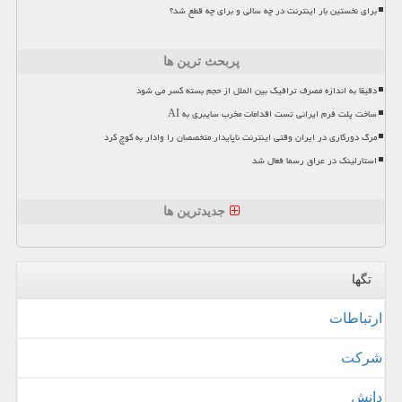
برای نخستین بار اینترنت در چه سالی و برای چه قطع شد؟
پربحث ترین ها
دقیقا به اندازه مصرف ترافیک بین الملل از حجم بسته کسر می شود
ساخت پلت فرم ایرانی تست اقدامات مخرب سایبری به AI
مرگ دورکاری در ایران وقتی اینترنت ناپایدار متخصصان را وادار به کوچ کرد
استارلینک در عراق رسما فعال شد
جدیدترین ها
تگها
ارتباطات
شركت
دانش