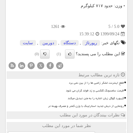
• وزن: حدود ۷۱۷ کیلوگرم
1261
/ 5
5.0
1399/09/24
15:39:12
تگهای خبر:
رپورتاژ
,
دستگاه
,
دوربین
,
سایت
این مطلب را می پسندید؟
(0)
(1)
X
تازه ترین مطالب مرتبط
قطع اینترنت لشکر زامبی ها را از بین نمی برد
قیمت سامسونگ گلکسی و زد فولد گران می شود
کیبورد گوگل زبان اشاره را به متن تبدیل میکند
رونمایی از دیش جدید استارلینک با وزن کمتر و مصرف بهینه تر
نظرات بینندگان در مورد این مطلب
نظر شما در مورد این مطلب