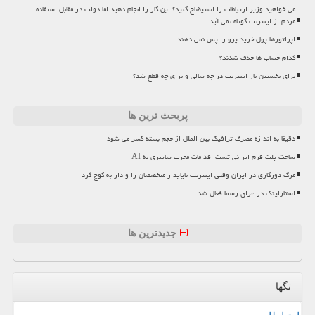
می خواهید وزیر ارتباطات را استیضاح کنید؟ این کار را انجام دهید اما دولت در مقابل استفاده
مردم از اینترنت کوتاه نمی آید
اپراتورها پول خرید پرو را پس نمی دهند
کدام حساب ها حذف شدند؟
برای نخستین بار اینترنت در چه سالی و برای چه قطع شد؟
پربحث ترین ها
دقیقا به اندازه مصرف ترافیک بین الملل از حجم بسته کسر می شود
ساخت پلت فرم ایرانی تست اقدامات مخرب سایبری به AI
مرگ دورکاری در ایران وقتی اینترنت ناپایدار متخصصان را وادار به کوچ کرد
استارلینک در عراق رسما فعال شد
جدیدترین ها
تگها