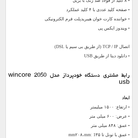
• ۸ کلید از فولاد ضد زنگ با بریل
• صفحه کلید عددی با ۴ کلید عملکرد
• خواننده کارت خوان هیبریدپلت فرم الکترونیکی
• ویندوز ایکس پی
اتصال
TCP / IP
(از طریق بی سیم یا
DSL
)
• دانلود دیتا از طریق
USB
رابط مشتری دستگاه خودپرداز مدل
wincore 2050
usb
ابعاد
• ارتفاع: ۱۵۰۰ میلیمتر
• عرض: ۶۰۰ میلی متر
• عمق: ۸۴۸ میلی متر
• عمق با تونل تا ۳۵
mm: 1
،۲۰۸
mm