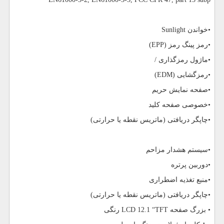
•خواندن
Sunlight
•رمز پینگ رمز (
EPP
)
•ماژول رمزگذاری /
•رمزگشایی (
EDM
)
•صفحه نمایش حریم
•خصوصی صفحه کلید
•چاپگر دریافتی (ماتریس نقطه یا حرارتی)
•سیستم هشدار مزاحم
•دوربین پرتره
•منبع تغذیه اضطراری
•چاپگر دریافتی (ماتریس نقطه یا حرارتی)
• بزرگ صفحه
LCD 12.1 “TFT
رنگی