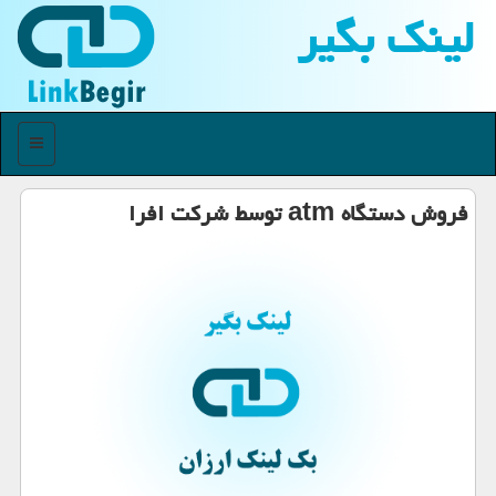
لینك بگیر
منو
فروش دستگاه atm توسط شركت افرا