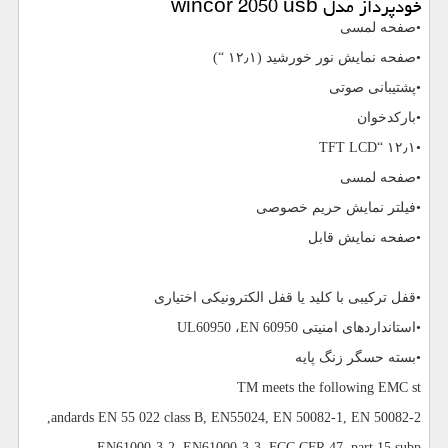
خودپرداز مدل
wincor 2050 usb
•صفحه لمسی
•صفحه نمایش نور خورشید (۱۲٫۱ “)
•پشتیبانی صوتی
•بارکدخوان
TFT LCD
•۱۲٫۱ “
•صفحه لمسی
•فیلتر نمایش حریم خصوصی
•صفحه نمایش قابل
•قفل ترکیبی با کلید یا قفل الکترونیکی اختیاری
•استانداردهای امنیتی
EN 60950
،
UL60950
•بسته حسگر زنگ پایه
TM meets the following EMC st
,
andards EN 55 022 class B, EN55024, EN 50082-1, EN 50082-2
EN61000-3-2, EN61000-3-3, FCC CFR 47, part 15 subp