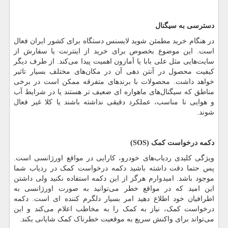
دسترسی به سیگنال
در هنگام خرید مطمئن شوید لایسنس دستگاه برای کشور ایران فعال
است. این موضوع بخصوص برای خرید از اینترنت یا سفارش از
سایت
هایی مثل علی بابا یا آمازون اهمیت پیدا می
کند. از طرف دیگر
کیفیت محصول در آنتن دهی آن در مکان
های مختلف بسیار تاثیر
خواهد داشت. محصولات با برند
های متفرقه ممکن است در برخی
مناطق که سیگنال
های ماهواره ای ضعیف تر هستند یا در شرایط آب
و هوایی نا مناسب، عملکرد دقیقی نداشته باشند یا کلا غیر فعال
شوند.
دکمه درخواست کمک (
SOS
)
ویژگی کلیدی ردیاب
های خودرو، کارایی در مواقع اورژانسی است.
پس حتما دقت داشته باشید دکمه درخواست کمک در ردیاب شما
موجود باشد. امیدوارم هرگز از این دکمه استفاده نکنید ولی داشتن
این امید که در مواقع خطر می
توانید به صورت اورژانسی به
اطرافیان خود اطلاع دهید امر بسیار دلگرم کننده ای است. دکمه
درخواست کمک، نیاز به کمک را به مخاطب اعلام می
کند و این
می
تواند برای واکنش سریع به موقعیت خطرناک کمک شایانی بکند.