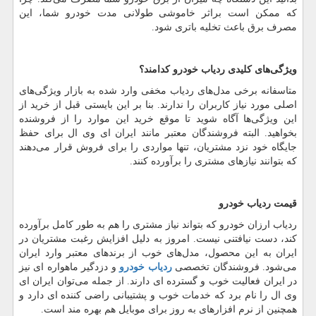
که ممکن است براثر خاموشی طولانی مدت خودرو شما، این
مصرف برق باعث تخلیه باتری شود.
ویژگی
های کلیدی ردیاب خودرو کدامند؟
متاسفانه برخی مدل
های ردیاب مخفی وارد شده به بازار ویژگی
های
اصلی مورد نیاز کاربران را ندارند. بنا بر این بایستی قبل از خرید از
این ویژگی
ها آگاه شوید تا موقع خرید این موارد را از فروشنده
بخواهید. البته فروشندگان معتبر مانند ایران ای وی ال برای حفظ
جایگاه خود نزد مشتریان، تنها مواردی را برای فروش قرار می
دهند
که بتوانند نیاز
های مشتری را برآورده کنند.
قیمت ردیاب خودرو
ردیاب ارزان خودرو که بتواند نیاز مشتری را هم به طور کامل برآورده
کند، دست نیافتنی نیست. امروز به دلیل افزایش رغبت مشتریان در
ایران به این محصول، مدل
های خوب از برند
های معتبر وارد ایران
می
شود. فروشندگان تخصصی
ردیاب خودرو
و دزدگیر ماهواره ای نیز
در ایران فعالیت خوب و گسترده ای دارند. از جمله می
توان ایران ای
وی ال را نام برد که خدمات خوب و پشتیبانی راضی کننده ای دارد و
همچنین از نرم افزار
های به روز برای موبایل هم بهره مند است.