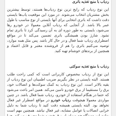
ردیاب با منبع تغذیه باتری
این نوع ردیاب که رایج ترین نوع ردیاب
ها هستند، توسط بیشترین
بخش مشتریان انتخاب می
شوند. در مورد این موقعیت یاب
ها بایستی
دقت داشت که باتری انتخابی برای آنها بایستی از نوع مناسب با طول
عمر بالا باشد. از آنجایی که ردیاب آنلاین معمولا در خودرو رها
می
شود، بایستی به طور دوره ای به آن رسیدگی کرد تا باتری تمام
نشود. شارژ بودن همیشگی باتری تضمین می
کند تا در مواقع
اضطراری ردیاب شما فعال و در حال کار باشد. پس مثل همه موارد،
توصیه می
کنیم باتری را هم از فروشنده معتبر و قابل اعتماد و
همچنین از برند
های خوشنام تهیه کنید.
ردیاب با منبع تغذیه سوکتی
این نوع از ردیاب مخصوص کاربرانی است که کمی راحت طلب
هستند. البته بایستی در نظر بگیریم ضریب اطمینان این نوع ردیاب از
بقیه بالاتر است. این نوع ردیاب به کمک سوکت
ها و اتصالات خود،
برق را مستقیما از برق خودرو تامین می
کند. همین امر باعث می
شود
که حتما در هنگام استفاده از خودرو، ردیاب شما فعال باشد. در چنین
مواردی معمولا هیچوقت
ردیاب خودرو
در مواقع اضطرار غیر فعال
نخواهد بود. البته بایستی همیشه دقت کنید تا ردیاب شما به دلیل
خرابی اتصالات یا عوامل مشابه، غیر فعال نباشد. همچنین مهم است
بدانید این دستگاه چه میزان از برق خودرو شما مصرف می
کند. چرا