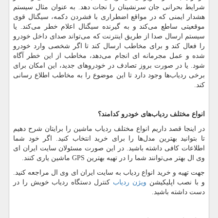
شرایط بحرانی جان سرنشینان را نجات دهد. به عنوان مثال سیستم
هشدار ایمنی که در مواقع اضطراری با فشردن دکمه، سیگنال قوی
موقعیتی ساطع می
کند و به گیرنده سیگنال اعلام خطر می
کند. یا
سیستم ارسال صدا از طریق اینترنت که می
تواند صدای داخل خودرو
را فعال کند و برای مخاطب ارسال کند تا اگر شخصی وارد خودرو
شده و عمل مجرمانه ای انجام می
دهد، مخاطب از این خطر آگاه
شود. یا در صورت بروز تصادف در خودرو
های جدید، این امکان برای
برخی ردیاب
ها وجود دارد تا این موضوع را به مخاطب اطلاع رسانی
کند.
انواع مختلف ردیاب
های خودرو کدامند؟
در اینجا قصد داریم انواع مختلف ردیاب ماشین را برایتان شرح دهیم
تا بتوانید بهترین مدل
ها را برای خرید انتخاب کنید. اگر خود شما
اطلاعات کافی داشته باشید. در این صورت مسئولان سایت ایران ای
وی ال بهتر می
توانند شما را در تهیه بهترین
GPS
ماشین یاری کنند.
جهت تهیه و خرید انواع ردیاب به سایت ایران ای وی ال مراجعه کنید.
و با نصب اپلیکیشن
ویژن ردیاب
کنترل دستگاه ردیاب خویش را در
دست داشته باشید.