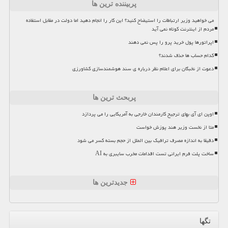
پربیننده ترین ها
می خواهید وزیر ارتباطات را استیضاح کنید؟ این کار را انجام دهید اما دولت در مقابل استفاده
مردم از اینترنت کوتاه نمی آید
اپراتورها پول خرید پرو را پس نمی دهند
کدام حساب ها حذف شدند؟
دعوت از نخبگان برای اعلام نظر درباره ی سند هوشمندسازی کشاورزی
پربحث ترین ها
اوپن ای آی بهای ترجیح کارمندان خارجی به آمریکایی را می پردازد
متا از نخست وزیر هند پوزش خواست
دقیقا به اندازه مصرف ترافیک بین الملل از حجم بسته کسر می شود
ساخت پلت فرم ایرانی تست اقدامات مخرب سایبری به AI
جدیدترین ها
تگها