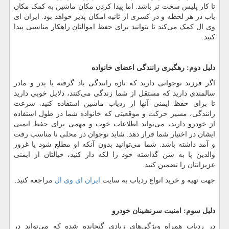
تا کار پلیس سخت تر باشد. اما پیدا کردن مکان ماشین به کمک مکان
یاب در هر لحظه و در کسری از ثانیه امکان پذیر خواهد بود. ایران ای
وی ال کمک می
کند تا بتوانید برای حفظ اموالتان راهکار مناسبی پیدا
کنید.
دلیل دوم: رهگیری رانندگی اعضای خانواده
اگر فرزند نوجوانی دارید که تازه رانندگی یاد گرفته یا پدر و مادر
سالمندی دارید که مستقل از شما زندگی می
کنند، دلایل خوبی دارید
تا برای حفظ ایمنی آنها از ردیاب ماشین استفاده کنید. سرعت
رانندگی، مسیر حرکت و موقعیتی که خانواده شما در طول استفاده
از خودرو دارند، می
تواند اطلاعات خوب و مهمی برای حفظ ایمنی
ایشان در اختیار شما قرار دهد. شاید نوجوان در محلی نا مناسب رفت
و آمد داشته باشد. شما می
توانید بدون آنکه او مطلع شود یا غرور
والدین پا به سن گذاشته خود را لکه دار کنید، خیالتان از ایمنی
عزیزانتان را تضمین کنید.
جهت تهیه و خرید انواع ردیاب به سایت
ایران ای وی ال
مراجعه کنید.
دلیل سوم: امنیت سرنشینان خودرو
در ردیاب همراه ویژگی
های زیادی گنجانده شده که می
تواند در