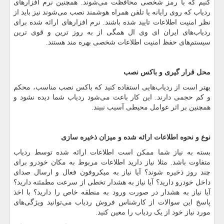
کنیم که با رمز شخصی محافظت می
شوند. همچنین نرم افزار
های
ردیاب که روی رایانه یا تلفن همراه هوشمند نصب می
شوند نیز باید از
نظر امنیت اطلاعات تایید شده باشند. نرم افزار
های ارائه شده برای
ردیاب
های ایران ای وی ال همگی از به روز ترین و قوی ترین
سیستم
های حفظ امنیت اطلاعات شخصی بهره مند هستند.
محل قرار گیری و باکس نصب
بهتر است از ردیاب
هایی استفاده کنید که باکس نصب مناسب، محکم
و کم حجمی دارند. این کار باعث می
شود ردیاب شما دیده نشود و
همچنین بر اثر عوامل محیطی آسیب نبیند.
نوع و نحوه اطلاعات ارائه شده و میزان ذخیره سازی
بسته به نیاز شما ممکن است اطلاعات ارائه شده توسط ردیاب
متفاوت باشد. مثلا نیاز دارید اطلاعات مربوط به مکان خودرو برای
چند روز ذخیره شوند؟ آیا نیاز به میکروفون فعال و ارسال صدای
داخل خودرو دارید؟ آیا نیاز به هشدار تخطی از سرعت مطمئنه دارید؟
آیا نیاز به هشدار در صورت ورود به منطقه خاص را دارید؟ با اخذ
پاسخ این سوالات از کارشناس فروش ردیاب می
توانید ویژگی
های
مورد نیاز خود از یک ردیاب را معین کنید.