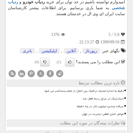
امیدوارم توانسته باشیم در حد توان برای خرید
ردیاب خودرو
و
ردیاب
شخصی
به شما یاری برسانیم. برای اطلاعات بیشتر کارشناسان
سایت ایران ای وی ال در خدمتتان هستند.
1376
/ 5
5.0
1399/09/10
22:13:27
تگهای خبر:
رپورتاژ
,
آنلاین
,
اپلیكیشن
,
باتری
این مطلب را می پسندید؟
(0)
(1)
X
تازه ترین مطالب مرتبط
دقیقا به اندازه مصرف ترافیک بین الملل از حجم بسته کسر می شود
استارلینک در عراق رسما فعال شد
سرقت چندین میلیون دلار در ۲۵ دقیقه
عوامل اصلی قطعی اینترنت در جهان
نظرات بینندگان در مورد این مطلب