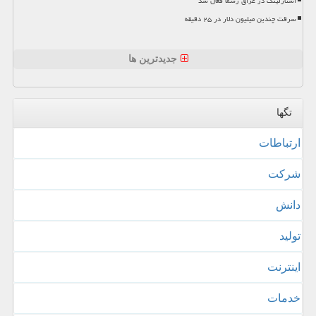
استارلینک در عراق رسما فعال شد
سرقت چندین میلیون دلار در ۲۵ دقیقه
جدیدترین ها
تگها
ارتباطات
شركت
دانش
تولید
اینترنت
خدمات