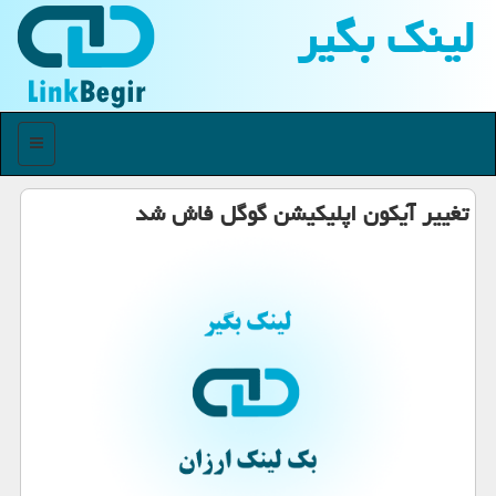
لینك بگیر
منو
تغییر آیكون اپلیكیشن گوگل فاش شد