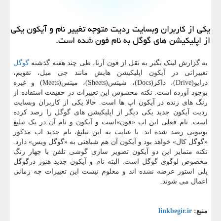
یكی از كاربران وبسایت ردیت متوجه تغییر نام و آیكون یكی
از اپلیكیشن های گوگل به نام فون شده است.
به گزارش لینک بگیر به نقل از فون آرنا، طی چند هفته گذشته
گوگل
تغییراتی در آیکون اپلیکیشن هایش مانند جی میل، تقویم،
درایو(Drive)، داکز(Docs)، شیتس(Sheets)، میتس(Meets) و غیره
بوجود آورده است. نکته محسوس این تغییرات در حقیقت استفاده از
رنگ های زنده در آیکون اپ ها است. حالا یکی از کاربران وبسایت
ردیت آیکون جدید یکی دیگر از اپلیکیشن های گوگل را رصد کرده
است. نام فعلی این اپ «فون»است و آیکون و نام آن در یک تبلیغ
یوتیوبی رصد شده اند. با عنایت به این تبلیغ، نام جدید اپ مذکور
«گوگل کال» خواهد بود و آیکون آن هم شباهتی به «گوگل ویس» دارد.
نکته متمایز این دو آیکون تصویر سازی گوشی تلفن با چهار رنگ
مخصوص لوگوی گوگل است. البته نام و آیکون جدید هنوز درگوگل
پلی استور عرضه نشده اند و معلوم نیست این تغییرات چه زمانی
اعمال می شوند.
منبع:
linkbegir.ir