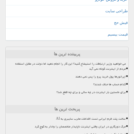
طراحی سایت
فیش حج
قیمت بیسیم
پربیننده ترین ها
می خواهید وزیر ارتباطات را استیضاح کنید؟ این کار را انجام دهید اما دولت در مقابل استفاده
مردم از اینترنت کوتاه نمی آید
اپراتورها پول خرید پرو را پس نمی دهند
کدام حساب ها حذف شدند؟
برای نخستین بار اینترنت در چه سالی و برای چه قطع شد؟
پربحث ترین ها
ساخت پلت فرم ایرانی تست اقدامات مخرب سایبری به AI
مرگ دورکاری در ایران وقتی اینترنت ناپایدار متخصصان را وادار به کوچ کرد