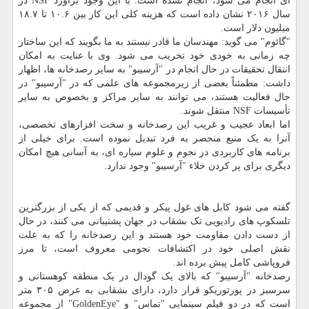
ای انجام می شود، انجام نشده است. با این وجود برآورد NSF در
سال ۲۰۱۶ نشان داده است که هزینه کلی این کار بین ۱۰.۶ تا ۱۸.۷
میلیون دلار است.
"گائوم" می گوید: مهندسان ما قادر نیستند به ما بگویند که این ساختار
چه زمانی به خودی خود تخریب می شود. وی با عنایت به امکان
انتقال تحقیقات در حال انجام در "آرسیبو" به سایر رصدخانه ها، اظهار
داشت: مطمئناً بعضی از زیرمجموعه های علمی که در "آرسیبو" در
حال فعالیت هستند، می توانند به سایر مراکز و بخصوص به سایر
تأسیسات NSF منتقل شوند.
اما ابعاد عجیب و غریب این رصدخانه و سخت افزارهای تخصصی،
آنرا به یک منبع منحصر به فرد تبدیل نموده است. برای خیلی از
برنامه های کاربردی در نجوم و علوم سیاره ای، به آسانی هیچ امکان
دیگری برای پر کردن خلاء "آرسیبو" وجود ندارد.
گفته می شود کابل های غول پیکر و قدیمی که از یکی از بزرگترین
تلسکوپ های رادیویی تک بشقاب در جهان پشتیبانی می کنند، در حال
از دست دادن مقاومت خود هستند و این رصدخانه را که به علت
نقش اصلی خود در اکتشافات نجومی معروف است، تا مرز
فروپاشی کامل پیش برده اند.
رصدخانه "آرسیبو" که بالای یک گودال در یک منطقه کوهستانی و
سرسبز در پورتوریکو قرار دارد، دارای بشقابی به عرض ۳۰۵ متر
است که در دو فیلم سینمایی "تماس" و "GoldenEye" از مجموعه