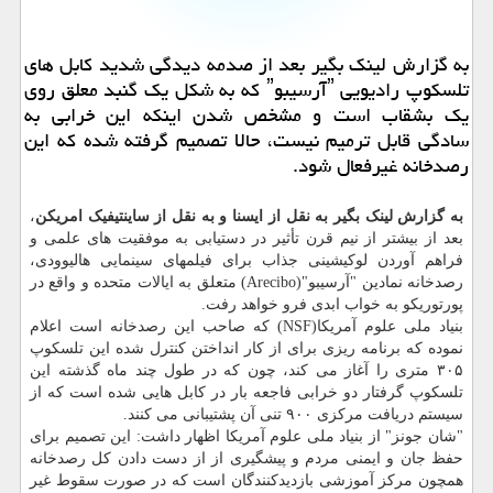
به گزارش لینك بگیر بعد از صدمه دیدگی شدید كابل های
تلسكوپ رادیویی ˮآرسیبوˮ كه به شكل یك گنبد معلق روی
یك بشقاب است و مشخص شدن اینكه این خرابی به
سادگی قابل ترمیم نیست، حالا تصمیم گرفته شده كه این
رصدخانه غیرفعال شود.
به گزارش لینک بگیر به نقل از ایسنا و به نقل از ساینتیفیک امریکن
،
بعد از بیشتر از نیم قرن تأثیر در دستیابی به موفقیت های علمی و
فراهم آوردن لوکیشینی جذاب برای فیلمهای سینمایی هالیوودی،
رصدخانه نمادین "آرسیبو"(Arecibo) متعلق به ایالات متحده و واقع در
پورتوریکو به خواب ابدی فرو خواهد رفت.
بنیاد ملی علوم آمریکا(NSF) که صاحب این رصدخانه است اعلام
نموده که برنامه ریزی برای از کار انداختن کنترل شده این تلسکوپ
۳۰۵ متری را آغاز می کند، چون که در طول چند ماه گذشته این
تلسکوپ گرفتار دو خرابی فاجعه بار در کابل هایی شده است که از
سیستم دریافت مرکزی ۹۰۰ تنی آن پشتیبانی می کنند.
"شان جونز" از بنیاد ملی علوم آمریکا اظهار داشت: این تصمیم برای
حفظ جان و ایمنی مردم و پیشگیری از از دست دادن کل رصدخانه
همچون مرکز آموزشی بازدیدکنندگان است که در صورت سقوط غیر