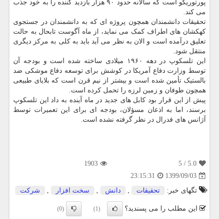
پورتوریکو است که سالانه حدود ۹۰ هزار بازدید کننده را به خود جذب
می کند.
تحقیقات دانشمندان همچون پروژه ای که به دانشمندان در جستجوی
کهکشان های اطراف کمک می نماید، از ماه آگوست تابحال به حالت
تعلیق درآمده است و الان به نظر می آید باید به کلی به مرکز دیگری
منتقل شود.
این تلسکوپ در دهه ۱۹۶۰ میلادی ساخته شده است و بودجه آن
توسط وزارت دفاع آمریکا در کوشش برای توسعه دفاع موشکی ضد
بالستیک تأمین شده است و بیشتر از نیم قرن است که بلایای طبیعی
همچون طوفان و زمین لرزه را تحمل کرده است.
پیش از این قرار بود کابل های جدید در ماه آینده به داد این تلسکوپ
برسند، اما به اذعان مسؤلان، بودجه ای برای این تعمیرات توسط
آژانس های فدرال در نظر گرفته نشده است.
1903
/ 5
5.0
1399/09/03
23:15:31
تگهای خبر:
تحقیقات
,
دانش
,
سخت افزار
,
شركت
این مطلب را می پسندید؟
(0)
(1)