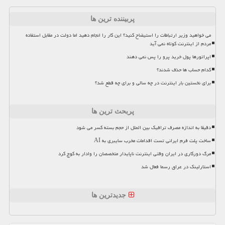
پربیننده ترین ها
می خواهید وزیر ارتباطات را استیضاح کنید؟ این کار را انجام دهید اما دولت در مقابل استفاده
مردم از اینترنت کوتاه نمی آید
اپراتورها پول خرید پرو را پس نمی دهند
کدام حساب ها حذف شدند؟
برای نخستین بار اینترنت در چه سالی و برای چه قطع شد؟
پربحث ترین ها
دقیقا به اندازه مصرف ترافیک بین الملل از حجم بسته کسر می شود
ساخت پلت فرم ایرانی تست اقدامات مخرب سایبری به AI
مرگ دورکاری در ایران وقتی اینترنت ناپایدار متخصصان را وادار به کوچ کرد
استارلینک در عراق رسما فعال شد
جدیدترین ها