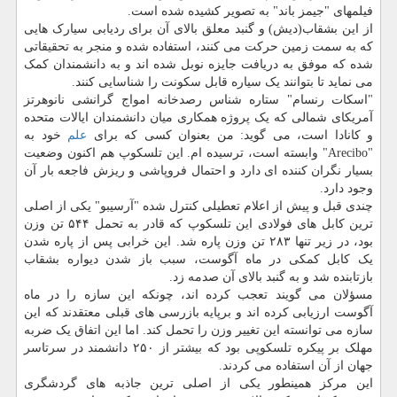
فیلمهای "جیمز باند" به تصویر کشیده شده است.
از این بشقاب(دیش) و گنبد معلق بالای آن برای ردیابی سیارک هایی
که به سمت زمین حرکت می کنند، استفاده شده و منجر به تحقیقاتی
شده که موفق به دریافت جایزه نوبل شده اند و به دانشمندان کمک
می نماید تا بتوانند یک سیاره قابل سکونت را شناسایی کنند.
"اسکات رنسام" ستاره شناس رصدخانه امواج گرانشی نانوهرتز
آمریکای شمالی که یک پروژه همکاری میان دانشمندان ایالات متحده
و کانادا است، می گوید: من بعنوان کسی که برای
علم
خود به
"Arecibo" وابسته است، ترسیده ام. این تلسکوپ هم اکنون وضعیت
بسیار نگران کننده ای دارد و احتمال فروپاشی و ریزش فاجعه بار آن
وجود دارد.
چندی قبل و پیش از اعلام تعطیلی کنترل شده "آرسیبو" یکی از اصلی
ترین کابل های فولادی این تلسکوپ که قادر به تحمل ۵۴۴ تن وزن
بود، در زیر تنها ۲۸۳ تن وزن پاره شد. این خرابی پس از پاره شدن
یک کابل کمکی در ماه آگوست، سبب باز شدن دیواره بشقاب
بازتابنده شد و به گنبد بالای آن صدمه زد.
مسؤلان می گویند تعجب کرده اند، چونکه این سازه را در ماه
آگوست ارزیابی کرده اند و برپایه بازرسی های قبلی معتقدند که این
سازه می توانسته این تغییر وزن را تحمل کند. اما این اتفاق یک ضربه
مهلک بر پیکره تلسکوپی بود که بیشتر از ۲۵۰ دانشمند در سرتاسر
جهان از آن استفاده می کردند.
این مرکز همینطور یکی از اصلی ترین جاذبه های گردشگری