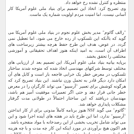
منتظره و کنترل نشده رخ خواهد داد.
وی تصریح کرد: اتخاذ این تصمیم برای بنیاد ملی علوم آمریکا کار
آسانی نیست، اما امنیت مردم اولویت شماره یک ماست.
"رالف گائوم" مدیر بخش علوم نجوم در بنیاد ملی علوم آمریکا می
گوید که باآنکه این تلسکوپ از رده خارج می شود، اما تعطیل نمی
گردد. در عوض، هدف این طرح حفظ هرچه بیشتر زیرساخت های
اطراف آن است، به امید اینکه هنوز اهداف تحقیقاتی و آموزشی
مختلفی را تحقق بخشد.
برپایه بیانیه بنیاد ملی علوم آمریکا، این تصمیم بعد از ارزیابی های
مختلف توسط شرکتهای مهندسی اتخاذ شده که متوجه شدند ساختار
تلسکوپ در معرض خطر یک خرابی فاجعه بار است و کابل های آن
امکان دارد دیگر قادر به تحمل وزن نباشند. این بنیاد تصریح کرد که
هرگونه کوشش برای تعمیر "آرسیبو" می تواند کارگران را در معرض
خطر جانی قرار دهد و حتی اگر تعمیرات موفقیت آمیز هم باشد،
مهندسان دریافتند که این ساختار احتمالاً در طولانی مدت گرفتار
مشکلات پایداری خواهد شد.
"گائوم" می گوید NSF هنوز برنامه کاملاً مدونی برای از کار انداختن
"آرسیبو" ندارد، اما این طرح باید در هفته های آینده اجرا شود و این
می تواند شامل تخریب بخشی از این رصدخانه با مواد منفجره باشد.
هم اکنون هیچ برآوردی در مورد اینکه این کار چه مدت و با چه هزینه