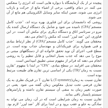
پیچیده تر از یک آزمایشگاه با دیواره هایی است که انرژی را منعکس
می کنند. در دنیای واقعی، برخی از اشیاء مانع از حرکت و بازتاب
انرژی می شوند، ضمن اینکه سایر وسایل الکترونیکی هم مانع از آن
می شوند.
روشی که دانشمندان برای این فناوری بهره برده اند، "جذب کامل
منسجم"(CPA) نامیده می شود و شامل یک دستگاه ارسال کننده یک
نیرو در سرتاسر اتاق و دستگاه دیگری برای مکش آن است. در این
فناوری، این "ضد لیزر" است که مکش را انجام می دهد.
محققان می گویند: "جذب کامل منسجم"(CPA) از نظر ارتباط بنیادی
و فنی همواره برای فیزیکدانان و مهندسان جذاب بوده است. در
سطح فنی، اجرای آن نوید تحقق خانواده ای از دستگاههای مبتنی بر
موج را می دهد که جذب بسیار انتخابی و قابل تنظیم را به روشی
انجام می دهند که فراتر از مفهوم سنتی تطبیق امپدانس است.
محققان می افزایند: در سطح بنیادی، "CPA" در ابتدا با مفهوم "تقارن
نسبت به زمان"(TR) یکی از اساسی ترین تقارن های طبیعت مرتبط
بوده است.
تقارن نسبت به زمان(T-symmetry) یا تقارن T در فیزیک نظری به یک
تقارن فرضی تحت تبدیل معکوس زمان گفته می شود. یعنی در
صورت تغییر زمان به منفی آن سیستم تقارن داشته و پارامترهای
سیستم پایستار باقی بمانند.
تقارن نسبت به زمان شرایطی است که در آن، زمان می تواند به
سادگی به جلو و عقب برود و در ابتدا برای کار "ضد لیزر" لازم بود.