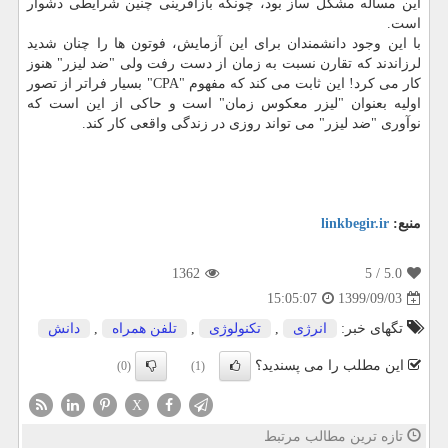
این مساله مشکل ساز بود، چونکه بازآفرینی چنین شرایطی دشوار
است.
با این وجود دانشمندان برای این آزمایش، فوتون ها را چنان شدید
لرزاندند که تقارن نسبت به زمان از دست رفت ولی "ضد لیزر" هنوز
کار می کرد! این ثابت می کند که مفهوم "CPA" بسیار فراتر از تصور
اولیه بعنوان "لیزر معکوس زمان" است و حاکی از این است که
نوآوری "ضد لیزر" می تواند روزی در زندگی واقعی کار کند.
منبع:
linkbegir.ir
1362
/ 5
5.0
1399/09/03
15:05:07
تگهای خبر:
انرژی
,
تكنولوژی
,
تلفن همراه
,
دانش
این مطلب را می پسندید؟
(0)
(1)
X
تازه ترین مطالب مرتبط