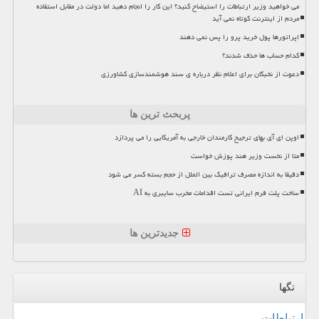
می خواهید وزیر ارتباطات را استیضاح کنید؟ این کار را انجام دهید اما دولت در مقابل استفاده
مردم از اینترنت کوتاه نمی آید
اپراتورها پول خرید پرو را پس نمی دهند
کدام حساب ها حذف شدند؟
دعوت از نخبگان برای اعلام نظر درباره ی سند هوشمندسازی کشاورزی
پربحث ترین ها
اوپن ای آی بهای ترجیح کارمندان خارجی به آمریکایی را می پردازد
متا از نخست وزیر هند پوزش خواست
دقیقا به اندازه مصرف ترافیک بین الملل از حجم بسته کسر می شود
ساخت پلت فرم ایرانی تست اقدامات مخرب سایبری به AI
جدیدترین ها
تگها
ارتباطات