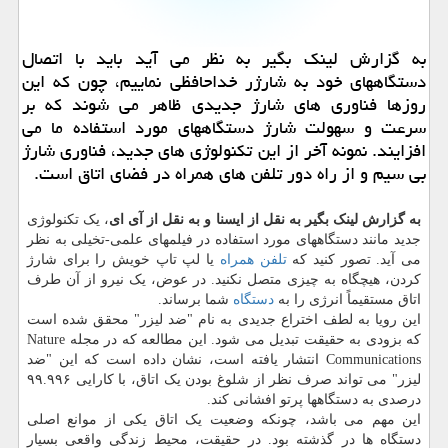
به گزارش لینك بگیر به نظر می آید باید با اتصال
دستگاههای خود به شارژر خداحافظی نماییم، چون كه این
روزها فناوری های شارژ جدیدی ظاهر می شوند كه بر
سرعت و سهولت شارژ دستگاههای مورد استفاده ما می
افزایند. نمونه آخر از این تكنولوژی های جدید، فناوری شارژ
بی سیم و از راه دور تلفن های همراه در فضای اتاق است.
به گزارش لینک بگیر به نقل از ایسنا و به نقل از آی ای
، یک تکنولوژی
جدید مانند دستگاههای مورد استفاده در فیلمهای علمی-تخیلی به نظر
می آید. تصور کنید که
تلفن همراه
یا لپ تاپ خویش را برای شارژ
کردن، هیچگاه به چیزی متصل نکنید. در عوض، یک نیرو از آن طرف
اتاق مستقیماً انرژی را به
دستگاه
شما برساند.
این رویا به لطف اختراع جدیدی به نام "ضد لیزر" محقق شده است
که بزودی به حقیقت تبدیل می شود. این مطالعه که در مجله Nature
Communications انتشار یافته است، نشان داده است که این "ضد
لیزر" می تواند صرف نظر از شلوغ بودن یک اتاق، با کارایی ۹۹.۹۹۶
درصدی به دستگاهها پرتو افشانی کند.
این مهم می باشد، چونکه وضعیت یک اتاق یکی از موانع اصلی
دستگاه ها در گذشته بود. در حقیقت، محیط زندگی واقعی بسیار