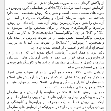
از واکنش گرهای ناب به صورت همزمان تلاش می کنند.
"آزمایش تقویت اسید نوکلئیک"(NAAT)، بر شناسایی کروناویروس در
نمونه های تنفسی مبتنی است و بعنوان یک روش تشخیصی استاندارد
شناخته می شود. سازمان کنترل و پیشگیری بیماری در ابتدا این
آزمایش را بعنوان پرکاربردترین روش آزمایشی ارائه داد. این روش،
پرایمرها و کاوشگرهای پیوندی را برای تشخیص نواحی موسوم به
"N1" و "N2" در ژن "ﻧﻮﮐﻠﺌﻮﮐﭙﺴﯿﺪ" (Nucleocapsid) به کار می گیرد.
پروتئین ﻧﻮﮐﻠﺌﻮﮐﭙﺴﯿﺪ، نقش مهمی را در تقویت ویروس بر عهده دارد
و همچنین، "ریبونوکلئاز "(RNase) را تقویت می کند تا به بررسی
استخراج آران ای و اطمینان از کیفیت نمونه بپردازد.
دکتر بری و همکارانش، آزمایشی ابداع نموده اند که ژن s را در
کروناویروس هدف قرار می دهد و مانند آزمایش های استاندارد
سازمان کنترل و پیشگیری بیماری، از پرایمرها و کاوشگرهای پیوندی
مشابهی استفاده می نماید.
ارزیابی بالینی ۲۷۰ نمونه جمع آوری شده از سواب بینی افراد
مشکوک به کووید-۱۹ نشان داد که این روش با آزمایش های اصلاح
شده سازمان کنترل و پیشگیری بیماری، ۹۸/۵ درصد در موارد مثبت و
۹۹/۳ در موارد منفی موافقت داشته است.
همچنین، روش NWHL NDT در مقایسه با آزمایش های سازمان
کنترل و پیشگیری بیماری، کارآیی های قابل توجهی را نشان داد برای
اینکه این روش فقط به یک مجموعه از پرایمرها و کاوشگرهای
پیوندی برای هر نمونه نیاز دارد؛ در صورتیکه در آزمایش های سازمان