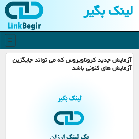
لینك بگیر
منو
آزمایش جدید كروناویروس كه می تواند جایگزین
آزمایش های كنونی باشد