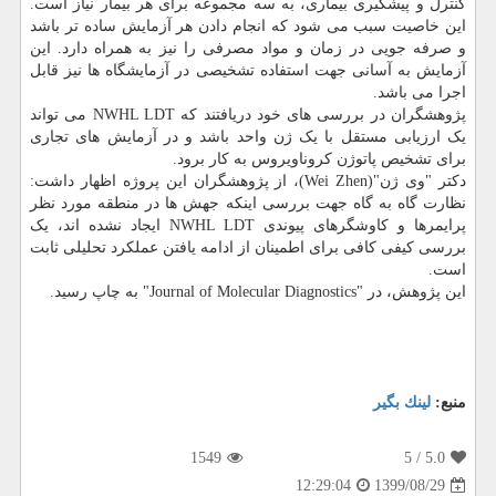
کنترل و پیشگیری بیماری، به سه مجموعه برای هر بیمار نیاز است.
این خاصیت سبب می شود که انجام دادن هر آزمایش ساده تر باشد
و صرفه جویی در زمان و مواد مصرفی را نیز به همراه دارد. این
آزمایش به آسانی جهت استفاده تشخیصی در آزمایشگاه ها نیز قابل
اجرا می باشد.
پژوهشگران در بررسی های خود دریافتند که NWHL LDT می تواند
یک ارزیابی مستقل با یک ژن واحد باشد و در آزمایش های تجاری
برای تشخیص پاتوژن کروناویروس به کار برود.
دکتر "وی ژن"(Wei Zhen)، از پژوهشگران این پروژه اظهار داشت:
نظارت گاه به گاه جهت بررسی اینکه جهش ها در منطقه مورد نظر
پرایمرها و کاوشگرهای پیوندی NWHL LDT ایجاد نشده اند، یک
بررسی کیفی کافی برای اطمینان از ادامه یافتن عملکرد تحلیلی ثابت
است.
این پژوهش، در "Journal of Molecular Diagnostics" به چاپ رسید.
منبع:
لینك بگیر
1549
/ 5
5.0
1399/08/29
12:29:04