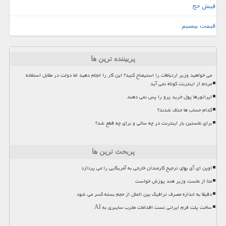
فیش حج
قیمت بیسیم
پربیننده ترین ها
می خواهید وزیر ارتباطات را استیضاح کنید؟ این کار را انجام دهید اما دولت در مقابل استفاده
مردم از اینترنت کوتاه نمی آید
اپراتورها پول خرید پرو را پس نمی دهند
کدام حساب ها حذف شدند؟
برای نخستین بار اینترنت در چه سالی و برای چه قطع شد؟
پربحث ترین ها
اوپن ای آی بهای ترجیح کارمندان خارجی به آمریکایی را می پردازد
متا از نخست وزیر هند پوزش خواست
دقیقا به اندازه مصرف ترافیک بین الملل از حجم بسته کسر می شود
ساخت پلت فرم ایرانی تست اقدامات مخرب سایبری به AI