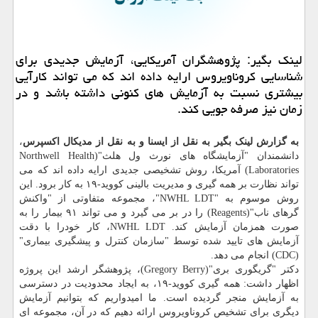
لینك بگیر: پژوهشگران آمریكایی، آزمایش جدیدی برای
شناسایی كروناویروس ارایه داده اند كه می تواند كارآیی
بیشتری نسبت به آزمایش های كنونی داشته باشد و در
زمان نیز صرفه جویی كند.
به گزارش لینک بگیر به نقل از ایسنا و به نقل از مدیکال اکسپرس
،
دانشمندان "آزمایشگاه های نورث ول هلث"(Northwell Health
Laboratories) آمریکا، روش تشخیصی جدیدی ارایه داده اند که می
تواند نظارت بر همه گیری و مدیریت بالینی کووید-۱۹ به کار برود. این
روش موسوم به "NWHL LDT"، مجموعه متفاوتی از "واکنش
گرهای ناب"(Reagents) را در بر می گیرد و می تواند ۹۱ بیمار را به
صورت همزمان آزمایش کند. NWHL LDT، کار خودرا با دقت
آزمایش های تایید شده توسط "سازمان کنترل و پیشگیری بیماری"
(CDC) انجام می دهد.
دکتر "گریگوری بری"(Gregory Berry)، پژوهشگر ارشد این پروژه
اظهار داشت: همه گیری کووید-۱۹، به ایجاد محدودیت در دسترسی
به آزمایش منجر گردیده است. ما امیدواریم که بتوانیم آزمایش
دیگری برای تشخیص کروناویروس ارائه دهیم که در آن، مجموعه ای