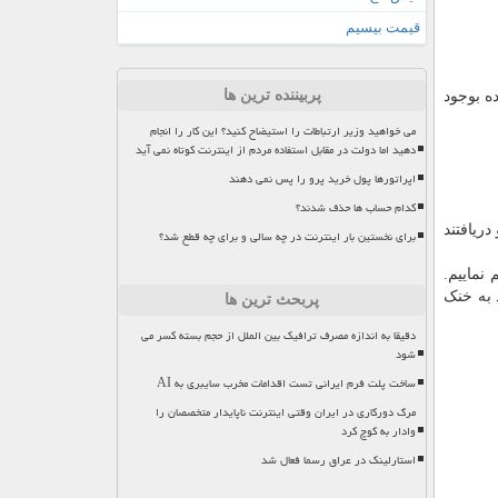
قیمت بیسیم
پربیننده ترین ها
ه بوجود
می خواهید وزیر ارتباطات را استیضاح کنید؟ این کار را انجام
دهید اما دولت در مقابل استفاده مردم از اینترنت کوتاه نمی آید
اپراتورها پول خرید پرو را پس نمی دهند
کدام حساب ها حذف شدند؟
 دریافتند
برای نخستین بار اینترنت در چه سالی و برای چه قطع شد؟
نماییم.
 به خنک
پربحث ترین ها
دقیقا به اندازه مصرف ترافیک بین الملل از حجم بسته کسر می
شود
ساخت پلت فرم ایرانی تست اقدامات مخرب سایبری به AI
مرگ دورکاری در ایران وقتی اینترنت ناپایدار متخصصان را
وادار به کوچ کرد
استارلینک در عراق رسما فعال شد