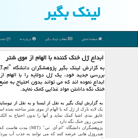
لینك بگیر
صفحه اصلی
مطالب لینك بگیر
درباره ما
تماس 
ابداع ژل خنك كننده با الهام از موی شتر
بررسی جدید خود، یك ژل دولایه را با الهام از
ابداع نموده اند كه می تواند بدون احتیاج به منبع 
خنك نگه داشتن مواد غذایی كمك نماید.
به گزارش لینک بگیر به نقل از ایسنا و به نقل از نیوسای
یک لایه نازک از ژل که با الهام از موی شتر ساخته شده است
عایق بندی اشیا کمک نماید و آنها را بدون احتیاج به الکت
چندین روز خنک نگه دارد.
پژوهشگران دانشگاه "ام.آی. تی" (MIT)
هیدروژل هایی عرضه کنند که می توانند به جذب آب بپرد