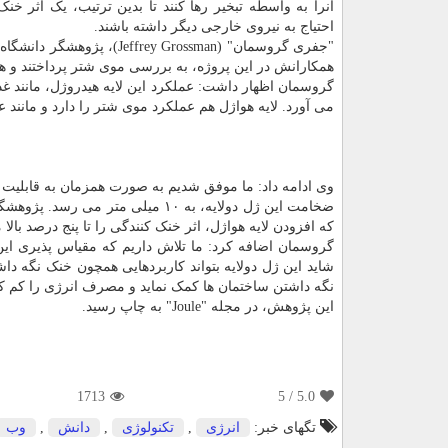
آنرا به واسطه تبخیر رها کنند تا بدین ترتیب، یک اثر خنک
احتیاج به نیروی خارجی دیگر داشته باشند.
"جفری گروسمان" (Jeffrey Grossman)، پژوه
همکارانش در این پروژه، به بررسی موی شتر پرداختند و ه
گروسمان اظهار داشت: عملکرد این لایه هیدروژل، مانند غد
می آورد. لایه هواژل هم عملکرد موی شتر را دارد و مانن
وی ادامه داد: ما موفق شدیم به صورت همزمان به قابلیت 
ضخامت این ژل دولایه، به ۱۰ میلی م
که افزودن لایه هواژل، اثر خنک کنندگی را تا پنج درصد بالا 
گروسمان اضافه کرد: ما تلاش داریم که مقیاس پذیری این م
شاید این ژل دولایه بتواند کاربردهایی همچون خنک نگه دا
نگه داشتن ساختمان ها کمک نماید و مصرف انرژی را کم کن
این پژوهش، در مجله "Joule" به چاپ رسید.
1713
/ 5
5.0
تگهای خبر:
انرژی
,
تكنولوژی
,
دانش
,
وب