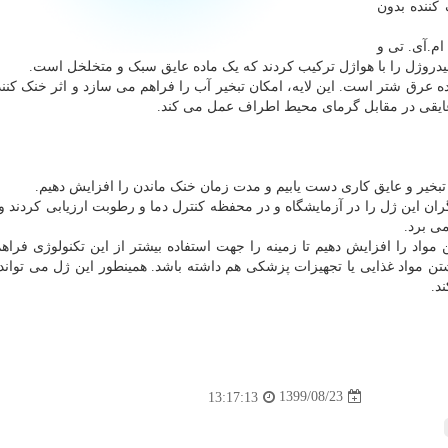
 کننده بدون
شگر دانشگاه ام.آی. تی و
یدروژل را با هواژل ترکیب کردند که یک ماده عایق سبک و متخلخل است.
ه عرق شتر است. این لایه، امکان تبخیر آب را فراهم می سازد و اثر خنک کنند
د عایقی در مقابل گرمای محیط اطراف عمل می کند.
تبخیر و عایق کاری دست یابیم و مدت زمان خنک ماندن را افزایش دهیم.
تر می رسد. پژوهشگران این ژل را در آزمایشگاه و در محفظه کنترل دما و رطوبت ارزیابی کردند و
می برد.
واد را افزایش دهیم تا زمینه را جهت استفاده بیشتر از این تکنولوژی فراهم 
شتن مواد غذایی یا تجهیزات پزشکی هم داشته باشد. همینطور این ژل می تواند
د.
1399/08/23
13:17:13