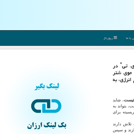
با ما
رپورتاژ
به گزارش لینك بگیر پژوهشگران دانشگاه ˮام.آی. تیˮ در
 موی شتر
انرژی، به
نتیست
، شاید
، بتواند به
ریسیته برای
 مدت هاست که تلاش دارند
ازند و سپس