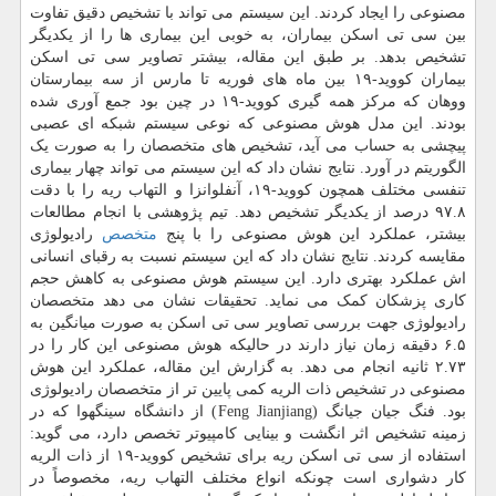
مصنوعی را ایجاد کردند. این سیستم می تواند با تشخیص دقیق تفاوت
بین سی تی اسکن بیماران، به خوبی این بیماری ها را از یکدیگر
تشخیص بدهد. بر طبق این مقاله، بیشتر تصاویر سی تی اسکن
بیماران کووید-۱۹ بین ماه های فوریه تا مارس از سه بیمارستان
ووهان که مرکز همه گیری کووید-۱۹ در چین بود جمع آوری شده
بودند. این مدل هوش مصنوعی که نوعی سیستم شبکه ای عصبی
پیچشی به حساب می آید، تشخیص های متخصصان را به صورت یک
الگوریتم در آورد. نتایج نشان داد که این سیستم می تواند چهار بیماری
تنفسی مختلف همچون کووید-۱۹، آنفلوانزا و التهاب ریه را با دقت
۹۷.۸ درصد از یکدیگر تشخیص دهد. تیم پژوهشی با انجام مطالعات
بیشتر، عملکرد این هوش مصنوعی را با پنج
متخصص
رادیولوژی
مقایسه کردند. نتایج نشان داد که این سیستم نسبت به رقبای انسانی
اش عملکرد بهتری دارد. این سیستم هوش مصنوعی به کاهش حجم
کاری پزشکان کمک می نماید. تحقیقات نشان می دهد متخصصان
رادیولوژی جهت بررسی تصاویر سی تی اسکن به صورت میانگین به
۶.۵ دقیقه زمان نیاز دارند در حالیکه هوش مصنوعی این کار را در
۲.۷۳ ثانیه انجام می دهد. به گزارش این مقاله، عملکرد این هوش
مصنوعی در تشخیص ذات الریه کمی پایین تر از متخصصان رادیولوژی
بود. فنگ جیان جیانگ (Feng Jianjiang) از دانشگاه سینگهوا که در
زمینه تشخیص اثر انگشت و بینایی کامپیوتر تخصص دارد، می گوید:
استفاده از سی تی اسکن ریه برای تشخیص کووید-۱۹ از ذات الریه
کار دشواری است چونکه انواع مختلف التهاب ریه، مخصوصاً در