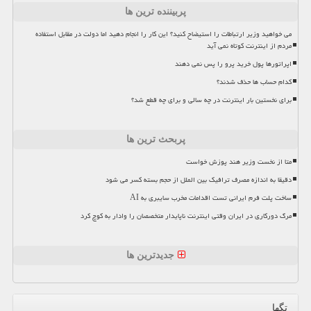
پربیننده ترین ها
می خواهید وزیر ارتباطات را استیضاح کنید؟ این کار را انجام دهید اما دولت در مقابل استفاده
مردم از اینترنت کوتاه نمی آید
اپراتورها پول خرید پرو را پس نمی دهند
کدام حساب ها حذف شدند؟
برای نخستین بار اینترنت در چه سالی و برای چه قطع شد؟
پربحث ترین ها
متا از نخست وزیر هند پوزش خواست
دقیقا به اندازه مصرف ترافیک بین الملل از حجم بسته کسر می شود
ساخت پلت فرم ایرانی تست اقدامات مخرب سایبری به AI
مرگ دورکاری در ایران وقتی اینترنت ناپایدار متخصصان را وادار به کوچ کرد
جدیدترین ها
تگها