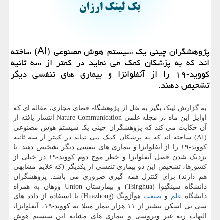
پژوهشگران چینی یك سیستم هوش مصنوعی (AI) ساخته
اند كه به پزشكان كمك می نماید در كمتر از سه ثانیه
كووید-۱۹ را از آنفلوانزا و بیماری های تنفسی دیگر
تشخیص دهند.
به گزارش لینک بگیر به نقل از پژوهشگاه فضای مجازی، مقاله ای که
اوایل این ماه در مجله علمی Nature Communication انتشار یافته از
آن حکایت می کند که پژوهشگران چینی یک سیستم هوش مصنوعی
(AI) ساخته اند که به پزشکان کمک می نماید در کمتر از سه ثانیه
کووید-۱۹ را از آنفلوانزا و بیماری های تنفسی دیگر تشخیص دهند. با
نزدیک شدن فصل آنفلوانزا و خطر موج دوم کووید-۱۹ در خیلی از
کشورها، تشخیص این دو بیماری تنفسی از یکدیگر (که علایم مشابهی
هم دارند) برای کنترل همه گیری ضروری می باشد. پژوهشگران
دانشگاه سینگهوا (Tsinghua) و بیمارستان Union ووهان به همراه
دانشگاه
علم
و
صنعت
هوآژونگ (Huazhong) با استفاده از داده های
سی تی اسکن بیشتر از ۱۱ هزار بیمار مبتلا به کووید-۱۹، آنفلوانزا،
التهاب ریه غیر ویروسی و بیماری های مشابه این سیستم هوش