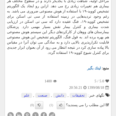
مراحل اولیه، شباهت زیادی با یکدیگر دارند و در سطوح مختلف هر
بیماری هم تغییرات زیادی رخ می دهد. ازاین رو ایجاد یک الگوریتم
تشخیص کووید-۱۹ با استفاده از هوش مصنوعی ضروری می باشد. به
رغم وجود تردیدهایی در زمینه استفاده از سی تی اسکن برای
تشخیص کووید-۱۹، فنگ عقیده دارد که سی تی اسکن در ارزیابی
شدت بیماری و کنترل بیمار نقش بسیار مهمی دارد. پزشکان
بیمارستان های ووهان از کارکردهای دیگر این سیستم هوش مصنوعی
هم بهره برده اند. به قول فنگ، الگوریتم تشخیص این هوش مصنوعی
قابلیت تکرارپذیری بالایی دارد و به سادگی می توان آنرا در مقیاس
بالا پیاده سازی کرد در نتیجه انتظار می رود از آن بعنوان ابزار جدیدی
برای کنترل شیوع کووید-۱۹ استفاده گردد.
منبع:
لینك بگیر
1400
/ 5
5.0
1399/08/18
20:56:21
تگهای خبر:
تحقیقات
,
دانش
,
صنعت
,
علم
این مطلب را می پسندید؟
(0)
(1)
X