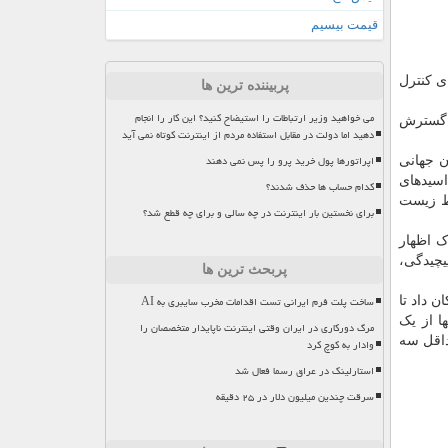
قیمت بیسیم
می کنند، می توان برای کنترل
پربیننده ترین ها
می خواهید وزیر ارتباطات را استیضاح کنید؟ این کار را انجام
لا می شوند. گسترش
دهید اما دولت در مقابل استفاده مردم از اینترنت کوتاه نمی آید
اپراتورها پول خرید پرو را پس نمی دهند
ن جهانی
 اسیدهای
کدام حساب ها حذف شدند؟
ر با محیط زیست
برای نخستین بار اینترنت در چه سالی و برای چه قطع شد؟
ک اظهار
یچیدگی،
پربحث ترین ها
ساخت پلت فرم ایرانی تست اقدامات مخرب سایبری به AI
آن امکان داد تا
ا از یک
مرگ دورکاری در ایران وقتی اینترنت ناپایدار متخصصان را
حداقل سه
وادار به کوچ کرد
استارلینک در عراق رسما فعال شد
سرقت چندین میلیون دلار در ۲۵ دقیقه