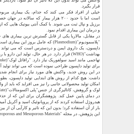
واکنش می تواند بدون این که تاثیر آن کم شود، باردیگر م
قرار بگیرد.
خیلی از افراد فکر می کنند که جذام، یک بیماری مربو
است اما با حدود ۲۰۰ هزار بیمار که سالانه در جها
و درمان این بیماری اقدام نمود.
"پلاسمودیوم"(Plasmodium) که عامل بروز این بیماری است، با کمک آنتی بیوتیک ها مهار می شود.
داپسون، یک داروی ایمن و دردسترس است که می تواند بر
بهداشت"(WHO) قرار دارد. در هر حال، تولید ای
برای تولید داپسون طراحی نموده است که می تواند تولید آنر
در این روش جدید، واکنش های مورد نیاز برای انجام شدن 
داشت: هیچ کدام از روش های ابتدایی تولید داپسون، بطو
امکان تولید محصولاتی جانبی را نیز می افزاید که باید از 
در دمای پایین عمل کند. پژوهشگران برای این که از حذف ک
هیدروژل استفاده کردند که از پروپانوئیک اسید و آکریل آمید
بار از آن استفاده کرد؛ بدون این که تاثیر و کارآیی آن از بین
این پژوهش، در مجله "Microporous and Mesoporous Materials" به چاپ رسید.