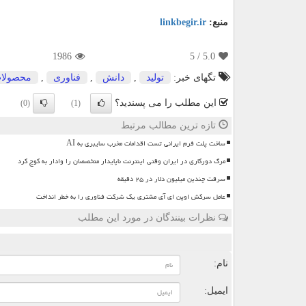
منبع:
linkbegir.ir
1986
/ 5
5.0
تگهای خبر:
تولید
,
دانش
,
فناوری
,
محصولا
این مطلب را می پسندید؟
(0)
(1)
تازه ترین مطالب مرتبط
ساخت پلت فرم ایرانی تست اقدامات مخرب سایبری به AI
مرگ دورکاری در ایران وقتی اینترنت ناپایدار متخصصان را وادار به کوچ کرد
سرقت چندین میلیون دلار در ۲۵ دقیقه
عامل سرکش اوپن ای آی مشتری یک شرکت فناوری را به خطر انداخت
نظرات بینندگان در مورد این مطلب
ن
نام:
ایمیل: