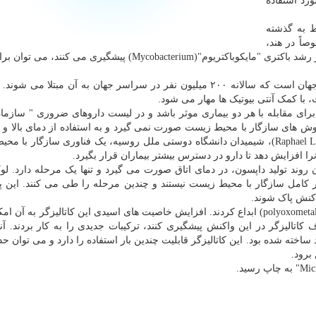
ورد استفاده
ط به گذشته
ن خصوصاً در هند،
برزیل و نپال ثبت می شوند. با کمک آنتی بیوتیک هایی که از رشد باکتری "مایکوباکتریوم"(Mycobacterium) پیشگیری 
در مقابل، مالاریا یکی از قابل گسترش ترین بیماری های جهان است که سالانه ۲۰۰ میلیون نفر در سراسر جهان به آن مبت
ای مقابله با هر دو بیماری موثر باشد و در لیست داروهای ضروری " سازما
ن دارو با روش های سازگار با محیط زیست صورت نمی گیرد و به استفاده از دمای بالا و
تهاجمی مانند اسید سولفوریک نیاز دارد. "رافائل لوک"(Raphael Luke)، شیمیدان دانشگاه دوستی ملل روسیه، یک فناوری سازگا
ا افزایش دهد تا دارو در دسترس بیشتر بیماران قرار بگیرد.
روند تولید داپسون، در دمای اتاق صورت می گیرد و تنها یک مرحله دارد. لو
ر کامل سازگار با محیط زیست نیستند و چندین مرحله را طی می کنند. این پ
واکنش پاک شوند.
لوک و گروهش، کاتالیزگری از جنس"پلی اکسومتالات"(polyoxometalate) ابداع کردند. افزایش خاصیت های اسیدی این کاتالیزگر به 
اتالیزگر در این واکنش پیشگیری کنند، ترکیبات جدیدی را به کار بردند. آنه
 ساخته شده بود. این کاتالیزگر قابلیت چندین بار استفاده را دارد و می توان 
 برود.