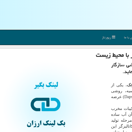
با ما
رپورتاژ
ر با محیط زیست
ی سازگار
اید.
تک
، یکی از
 دوستی ملل روسیه"(RUDN) روسیه، روشی
سازگار با محیط زیست را برای تولید داروی "داپسون"(Dapsone) عرضه
کیبات مخرب
ن آب ساده
رحله تولید
تالیزگر این