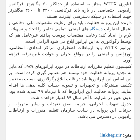
فناوری WTTX مجاز به استفاده از حداکثر ۶۰ مگاهرتز فرکانس
رادیویی اختصاصی در بازه باند فرکانسی ۳۴۰۰ تا ۳۶۰۰ مگاهرتز
جهت استفاده در شبکه دسترسی اینترنت هستند.
دارنده این پروانه فعالیت، باید برای رعایت مقتضیات ملی، دفاعی و
اعمال اختیارات
دستگاه
های امنیتی، تمامی تدابیر را اتخاذ و تسهیلات
لازم را ایجاد کند؛ رعایت مقتضیات پیوست پدافند غیرعامل هم که
توسط رگولاتوری به این اپراتور ابلاغ می شود الزامی است.
اپراتور WTTX باید ارتباطات اضطراری مراکز امدادی، انتظامی،
اورژانس و امنیتی را در مواقع بحران و حوادث غیرمترقبه فراهم
آورد.
کمیسیون تنظیم مقررات ارتباطات در مورد اپراتورهای FWA که مایل
به تجدید پروانه فعالیت خود نیستند هم تصمیم گیری کرده است. بر
این اساس این اپراتورها باید در قالب ابلاغ رگولاتوری، نسبت به تعیین
تکلیف مشترکان و تجهیزات و تسویه حساب کلیه بدهی ها اقدام
نمایند. پروانه فعالیت این اپراتورها که تا تیرماه ۹۹ تمدید شده بود،
بدون تغییر در شرایط تا آخر سال ۹۹ اعتبار خواهد داشت.
جدول تعهدات اجرایی، جریمه نقض تعهدات و سایر مقررات و
جزئیات این پروانه در سایت سازمان تنظیم مقررات و ارتباطات
رادیویی در دسترس می باشد.
منبع:
linkbegir.ir