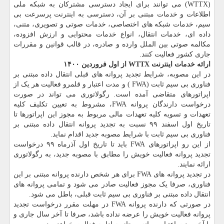
(WTTX) می توانند برای ایجاد دسترسی مشترکان به شبکه ملی
اطلاعات و خدمات مبتنی بر آن، دسترسی به اینترنت پرسرعت بی
سیم، خدمات شبکه های اختصاصی، خدمات صوتی و تصویری، متنی،
داده ای، خدمات انتقال، انواع خدمات محتوایی و ارزش افزوده،
مکالمه صوتی بین الملل وارده و صادره، در قالب قوانین و مقررات
جاری کشور فعالیت کنند.
ارائه خدمات اینترنت WTTX از اول فروردین ۱۴۰۰
در این مصوبه، شرایط تجدید پروانه های قبلی انتقال داده مبتنی بر
فناوری بی سیم ثابت (FWA ) و مدت اعتبار و قلمرو فعالیت هر یک از
اپراتورهای متقاضی آمده است. رگولاتوری می تواند در صورت
درخواست دارندگان پروانه FWA، مشروط به تعیین تکلیف کلیه
تعهدات و تسویه کلیه تعهدات مالی مربوط به مجوز این اپراتورها تا
تاریخ اول اسفند ۹۹ نسبت به تجدید پروانه انتقال داده مبتنی بر
فناوری بی سیم ثابت با شرایط مصوبه جدید اقدام نماید.
از این رو اپراتورهای FWA باید تا تاریخ اول آذرماه ۹۹ درخواست
تجدید پروانه فعالیت خویش را مطابق با مصوبه جدید، به رگولاتوری
ارائه نمایند.
در تجدید پروانه های FWA برای هر شخص دارنده پروانه مبتنی بر این
فناوری، صرفا یک مجوز فعالیت صادر می شود و تمامی پروانه های
انتقال داده مبتنی بر فناوری بی سیم ثابت قبلی، باطل می شود.
در صورتی که دارنده پروانه FWA در مهلت مقرر درخواست تجدید
پروانه فعالیت خویش را عرضه نداده باشد، صرفا تا آخر سال جاری و