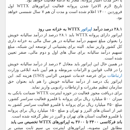
یا آخر مدت اعتبار پروانه، مجاز به ادامه فعالیت خواهد بود.
تاریخ لازم الاجرا شدن پروانه فعالیت اپراتورهای WTTX اول
فروردین ۱۴۰۰ اعلام شده است و مدت آن هم ۷ سال شمسی خواهد
بود.
۲۸.۱ درصد درآمد
اپراتور
WTTX به خزانه می رود
اپراتور دارای پروانه WTTX باید ۲۸.۱ درصد از درآمد سالیانه خویش
را بعنوان مبلغ تسهیم درآمد سالیانه در هر سال مالی به خزانه داری
کل کشور واریز نماید. البته برای پشتیبانی از توسعه این شبکه، مبلغ
تسهیم درآمد سالیانه برای سال های اول و دوم مالی، صفر تعیین
شده است.
در همین حال این اپراتور باید معادل ۳ درصد از درآمد سالیانه خویش
را در قالب قوانین و الزامات مربوطه و هم آیین نامه ابلاغی وزارت
ارتباطات
برای عرضه خدمات عمومی الزامی (USO) هزینه کند. این
اپراتور یک درصد از درآمد سالیانه خویش را هم باید بعنوان حق
سازمان تنظیم مقررات و ارتباطات رادیویی واریز نماید.
برای دریافت مجوز فعالیت در حوزه اینترنت WTTX ضمانت بانکی به
میزان ۵۰۰ میلیارد ریال برای پروانه با قلمرو فعالیت سراسر کشور،
مبلغ ۳۵۰ میلیارد ریال برای پروانه با قلمرو فعالیت سراسر کشور به
غیر از استان های البرز و تهران و مبلغ ۱۵۰ میلیارد ریال برای پروانه
با قلمرو فعالیت استان های تهران و البرز در نظر گرفته شده است.
باند فرکانسی ۳۴۰۰ تا ۳۶۰۰ به اپراتورهای WTTX تخصیص می یابد
مطابق این مصوبه، اپراتورهای اینترنت بی سیم ثابت مبتنی بر