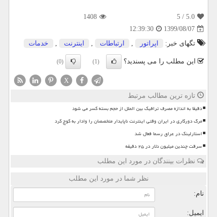
1408
/ 5
5.0
1399/08/07
12:39:30
تگهای خبر:
اپراتور
,
ارتباطات
,
اینترنت
,
خدمات
این مطلب را می پسندید؟
(0)
(1)
X
تازه ترین مطالب مرتبط
دقیقا به اندازه مصرف ترافیک بین الملل از حجم بسته کسر می شود
مرگ دورکاری در ایران وقتی اینترنت ناپایدار متخصصان را وادار به کوچ کرد
استارلینک در عراق رسما فعال شد
سرقت چندین میلیون دلار در ۲۵ دقیقه
نظرات بینندگان در مورد این مطلب
نظر شما در مورد این مطلب
نام:
ایمیل: