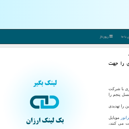
با ما
رپورتاژ
ی را جهت
ری با شرکت
سل پنجم را
 را تهدیدی
راتور
موبایل
ت می کنند،