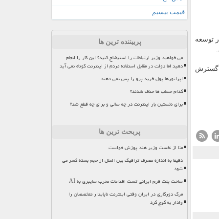
قیمت بیسیم
ر توسعه
پربیننده ترین ها
می خواهید وزیر ارتباطات را استیضاح کنید؟ این کار را انجام
دهید اما دولت در مقابل استفاده مردم از اینترنت کوتاه نمی آید
ا گسترش
اپراتورها پول خرید پرو را پس نمی دهند
کدام حساب ها حذف شدند؟
برای نخستین بار اینترنت در چه سالی و برای چه قطع شد؟
پربحث ترین ها
متا از نخست وزیر هند پوزش خواست
دقیقا به اندازه مصرف ترافیک بین الملل از حجم بسته کسر می
شود
ساخت پلت فرم ایرانی تست اقدامات مخرب سایبری به AI
مرگ دورکاری در ایران وقتی اینترنت ناپایدار متخصصان را
وادار به کوچ کرد