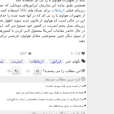
نباید از تجهیزات هواوی یا زد تی ای استفاده کنند.
همچنین طبق بیانیه این سازمان اپراتورهای موبایلی که تصم
زیربنای فعلی
ارتباطات
برای شبکه های ۵ٖG استف
از تجهیزات هواوی یا زد تی ای که در آنها تعبیه شده را حذف 
این در حالی است که هواوی از قانون جدید سوئد اظهار ت
زیربنای نسل پنجم اینترنت در کشور خود ممنوع می کند. ای
در حال حاضر مقامات آمریکا مشغول لابی کردن با کشورهای ا
از سوی دیگر چنین ممنوعیتی مقابل هواوی، فرصتی برای
دهند.
1417
/ 5
5.0
تگهای خبر:
اپراتور
,
ارتباطات
,
اینترنت
,
شر
این مطلب را می پسندید؟
(0)
(1)
تازه ترین مطالب مرتبط
متا از نخست وزیر هند پوزش خواست
دقیقا به اندازه مصرف ترافیک بین الملل از حجم بسته کسر می شود
مرگ دورکاری در ایران وقتی اینترنت ناپایدار متخصصان را وادار به کوچ کرد
استارلینک در عراق رسما فعال شد
نظرات بینندگان در مورد این مطلب