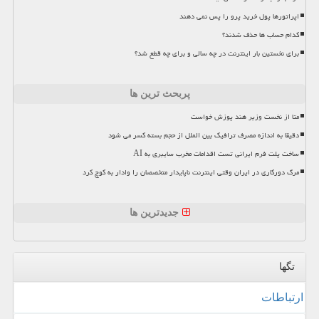
اپراتورها پول خرید پرو را پس نمی دهند
کدام حساب ها حذف شدند؟
برای نخستین بار اینترنت در چه سالی و برای چه قطع شد؟
پربحث ترین ها
متا از نخست وزیر هند پوزش خواست
دقیقا به اندازه مصرف ترافیک بین الملل از حجم بسته کسر می شود
ساخت پلت فرم ایرانی تست اقدامات مخرب سایبری به AI
مرگ دورکاری در ایران وقتی اینترنت ناپایدار متخصصان را وادار به کوچ کرد
جدیدترین ها
تگها
ارتباطات