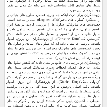
های مهم را در بلندمدت حفظ می نماید، وجود دارد. فولیکول مو با
سلول های بنیادی قابل شناسایی خود می تواند یک مدل بی نقص
جهت بررسی این مورد باشد.
پژوهشگران برای درک اینکه چه چیزی عملکرد سلول های بنیادی را
از عملکرد "سلول های دختر"(daughter cells) متمایز ساخته است،
خصوصیت های متابولیکی سلول ها را بررسی کردند. در همهٔ انواع
تقسیم سلولی، سلولی را که در حال تقسیم است، سلول مادر و
سلول های حاصل از تقسیم را سلول های دختر می نامند. دکتر
"کریستین کیم"(Christine Kim)، از پژوهشگران این پروژه اظهار
داشت: بررسی ها نشان داده اند که سلول های بنیادی و سلول های
دختر، خصوصیت های متابولیک مجزایی دارند. بررسی های ما نشان
می دهند که یک مولفه مولکولی معروف به "Rictor" نقش مهمی بر
عهده دارند اما این نقش کمتر درک شده است.
پژوهشگران در بررسی های جامع تر نشان دادند که کاهش سلول های
بنیادی، به خاطر فقدان انعطاف پذیری متابولیک است. سلول های
بنیادی در انتها هر چرخه احیا که طی آن، موی جدید ایجاد می شود، به
جایگاه مخصوص خود بازمی گردند و فعالیت را از سر می گیرند. دکتر
"ژیاولی دینگ"(Xiaolei Ding)، از پژوهشگران این پروژه اظهار
داشت: یافته اصلی پژوهش ما این است که این توانایی برگشت
پذیری سلول ها نیازمند این است که سوخت و ساز گلوتامین و تنفس
سلول ها باید به فرایند قندکافت تغییر کند. سلول های بنیادی، در
محیطی با اکسیژن پایین ساکن هستند؛ ازاین رو از گلوکز به جای
گلوتامین بعنوان منبع کربن برای تولید انرژی و پروتئین استفاده می