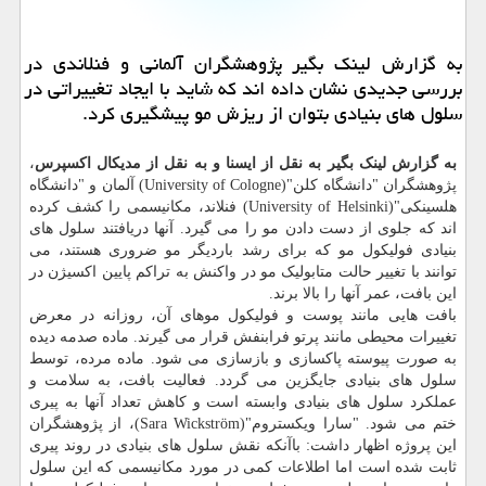
به گزارش لینك بگیر پژوهشگران آلمانی و فنلاندی در
بررسی جدیدی نشان داده اند كه شاید با ایجاد تغییراتی در
سلول های بنیادی بتوان از ریزش مو پیشگیری كرد.
به گزارش لینک بگیر به نقل از ایسنا و به نقل از مدیکال اکسپرس
،
پژوهشگران "دانشگاه کلن"(University of Cologne) آلمان و "دانشگاه
هلسینکی"(University of Helsinki) فنلاند، مکانیسمی را کشف کرده
اند که جلوی از دست دادن مو را می گیرد. آنها دریافتند سلول های
بنیادی فولیکول مو که برای رشد باردیگر مو ضروری هستند، می
توانند با تغییر حالت متابولیک مو در واکنش به تراکم پایین اکسیژن در
این بافت، عمر آنها را بالا برند.
بافت هایی مانند پوست و فولیکول موهای آن، روزانه در معرض
تغییرات محیطی مانند پرتو فرابنفش قرار می گیرند. ماده صدمه دیده
به صورت پیوسته پاکسازی و بازسازی می شود. ماده مرده، توسط
سلول های بنیادی جایگزین می گردد. فعالیت بافت، به سلامت و
عملکرد سلول های بنیادی وابسته است و کاهش تعداد آنها به پیری
ختم می شود. "سارا ویکستروم"(Sara Wickström)، از پژوهشگران
این پروژه اظهار داشت: باآنکه نقش سلول های بنیادی در روند پیری
ثابت شده است اما اطلاعات کمی در مورد مکانیسمی که این سلول