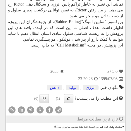
نمایند. این تغییر به خاطر تراکم پایین انرژی و سیگنال دهی Rictor رخ
می دهد. از بین رفتن Rictor، به نقص توانایی برگشت پذیری سلول و
از دست دادن مو منجر می شود.
پروفسور "سابین امینگ"(Sabine Eming)، از پژوهشگران این پروژه
اظهار داشت: هدف اصلی ما این است که در آینده، یافته های این
پژوهش را به زیست شناسی سلول بنیادی انسان انتقال دهیم تا شاید
بتوانیم با کمک دارو از پیر شدن فولیکول مو پیشگیری نماییم.
این پژوهش، در مجله "Cell Metabolism" به چاپ رسید.
2055
/ 5
5.0
1399/07/08
23:20:23
تگهای خبر:
انرژی
,
تولید
,
دانش
این مطلب را می پسندید؟
(0)
(1)
X
تازه ترین مطالب مرتبط
ساخت پلت فرم ایرانی تست اقدامات مخرب سایبری به AI