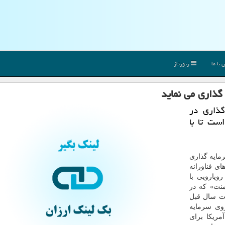
با ما
رپورتاژ
ذاری می نماید
گذاری در
ست تا با
مایه گذاری
ای فناورانه
ویارویی با
منت» که در
وست سال قبل
ازوی سرمایه
مریکا برای