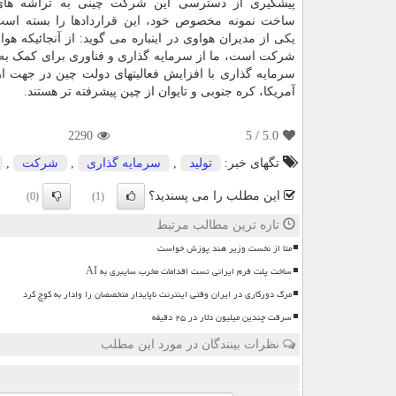
پیشگیری از دسترسی این شرکت چینی به تراشه ها
ساخت نمونه مخصوص خود، این قراردادها را بسته است.
یکی از مدیران هواوی در اینباره می گوید: از آنجائیکه ه
شرکت است، ما از سرمایه گذاری و فناوری برای کمک به با
سرمایه گذاری با افزایش فعالیتهای دولت چین در جهت ا
آمریکا، کره جنوبی و تایوان از چین پیشرفته تر هستند.
2290
/ 5
5.0
تگهای خبر:
تولید
,
سرمایه گذاری
,
شركت
,
این مطلب را می پسندید؟
(0)
(1)
تازه ترین مطالب مرتبط
متا از نخست وزیر هند پوزش خواست
ساخت پلت فرم ایرانی تست اقدامات مخرب سایبری به AI
مرگ دورکاری در ایران وقتی اینترنت ناپایدار متخصصان را وادار به کوچ کرد
سرقت چندین میلیون دلار در ۲۵ دقیقه
نظرات بینندگان در مورد این مطلب
ن