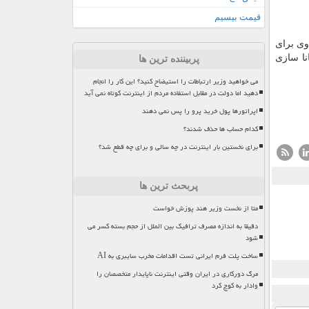
قیمت بیسیم
وی برای
نا سازی
پربیننده ترین ها
می خواهید وزیر ارتباطات را استیضاح کنید؟ این کار را انجام
دهید اما دولت در مقابل استفاده مردم از اینترنت کوتاه نمی آید
اپراتورها پول خرید پرو را پس نمی دهند
کدام حساب ها حذف شدند؟
برای نخستین بار اینترنت در چه سالی و برای چه قطع شد؟
پربحث ترین ها
متا از نخست وزیر هند پوزش خواست
دقیقا به اندازه مصرف ترافیک بین الملل از حجم بسته کسر می
شود
ساخت پلت فرم ایرانی تست اقدامات مخرب سایبری به AI
مرگ دورکاری در ایران وقتی اینترنت ناپایدار متخصصان را
وادار به کوچ کرد