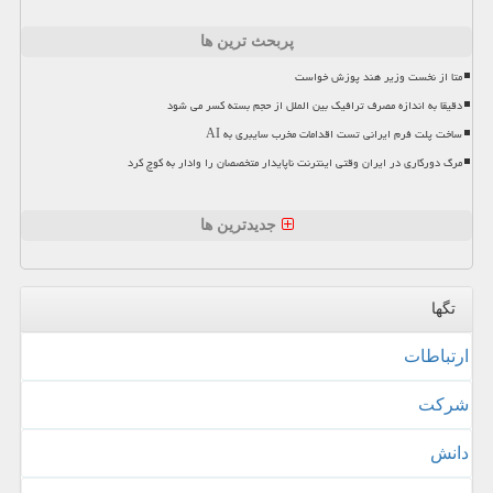
پربحث ترین ها
متا از نخست وزیر هند پوزش خواست
دقیقا به اندازه مصرف ترافیک بین الملل از حجم بسته کسر می شود
ساخت پلت فرم ایرانی تست اقدامات مخرب سایبری به AI
مرگ دورکاری در ایران وقتی اینترنت ناپایدار متخصصان را وادار به کوچ کرد
جدیدترین ها
تگها
ارتباطات
شركت
دانش