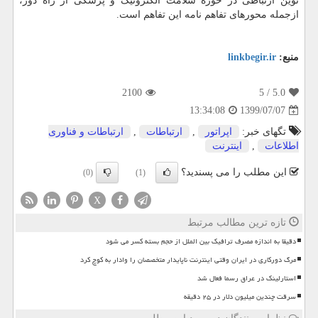
نوین ارتباطی در حوزه سلامت الکترونیک و پزشکی از راه دور،
ازجمله محورهای تفاهم نامه این تفاهم است.
منبع:
linkbegir.ir
2100
/ 5
5.0
1399/07/07
13:34:08
تگهای خبر:
اپراتور
,
ارتباطات
,
ارتباطات و فناوری
اطلاعات
,
اینترنت
این مطلب را می پسندید؟
(0)
(1)
X
تازه ترین مطالب مرتبط
دقیقا به اندازه مصرف ترافیک بین الملل از حجم بسته کسر می شود
مرگ دورکاری در ایران وقتی اینترنت ناپایدار متخصصان را وادار به کوچ کرد
استارلینک در عراق رسما فعال شد
سرقت چندین میلیون دلار در ۲۵ دقیقه