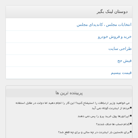
دوستان لینک بگیر
انتخابات مجلس ، کاندیدای مجلس
خرید و فروش خودرو
طراحی سایت
فیش حج
قیمت بیسیم
پربیننده ترین ها
می خواهید وزیر ارتباطات را استیضاح کنید؟ این کار را انجام دهید اما دولت در مقابل استفاده
مردم از اینترنت کوتاه نمی آید
اپراتورها پول خرید پرو را پس نمی دهند
کدام حساب ها حذف شدند؟
برای نخستین بار اینترنت در چه سالی و برای چه قطع شد؟