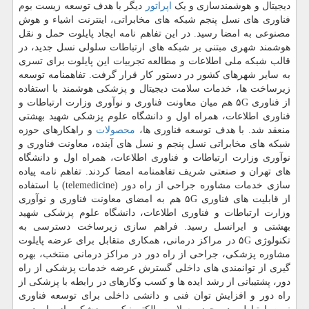
دیجیتال و هوشمندسازی و یک
اپراتور
دیگر با هدف توسعه زیست بوم
فناوری های نسل پنجم شبکه های مخابراتی، اینترنت اشیاء و هوش
مصنوعی به امضا رسید. در این تفاهم نامه ایجاد پایلوت حمل و نقل
هوشمند شهری مبتنی بر شبکه های ارتباطات سلولی نسل جدید، در
قالب شبکه ملی اطلاعات و مطالعه تجربیات این پایلوت برای تسری
به سایر شهرهای کشور در دستور کار قرار گرفت. تفاهمنامه توسعه
زیرساخت ها، خدمات سلامت دیجیتال و پزشکی هوشمند با استفاده
از فناوری ۵G هم میان معاونت فناوری و نوآوری وزارت ارتباطات و
فناوری اطلاعات، همراه اول و دانشگاه علوم پزشکی شهید بهشتی
منعقد شد. با هدف توسعه فناوری ها،
محصولات
و راهکارهای حوزه
شبکه های مخابراتی نسل پنجم و نسل های آینده، معاونت فناوری و
نوآوری وزارت ارتباطات و فناوری اطلاعات، همراه اول و دانشگاه
های تهران و صنعتی شریف تفاهمنامه امضا کردند. تفاهم نامه پیاده
سازی خدمات مشاوره جراحی از راه دور (telemedicine) با استفاده
از قابلیت های فناوری ۵G هم به امضای معاونت فناوری و نوآوری
وزارت ارتباطات و فناوری اطلاعات، دانشگاه علوم پزشکی شهید
بهشتی و ایرانسل رسید. فراهم سازی زیرساخت دسترسی به
تکنولوژی ۵G در مراکز درمانی، همکاری متقابل برای عرضه پایلوت
مشاوره پزشکی، جراحی از راه دور در مراکز درمانی منتخب، بهره
گیری از توانمندی های داخلی گسترش عرضه خدمات پزشکی از راه
دور، پشتیبانی از رشد ایده ها و کسب وکارهای در رابطه با پزشکی از
راه دور و افزایش توان فنی و دانشی داخلی برای توسعه فناوری