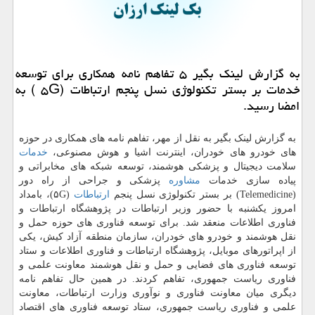
به گزارش لینك بگیر ۵ تفاهم نامه همكاری برای توسعه
خدمات بر بستر تكنولوژی نسل پنجم ارتباطات (۵G ) به
امضا رسید.
به گزارش لینک بگیر به نقل از مهر، تفاهم نامه های همکاری در حوزه
های خودرو های خودران، اینترنت اشیا و هوش مصنوعی،
خدمات
سلامت دیجیتال و پزشکی هوشمند، توسعه شبکه های مخابراتی و
پیاده سازی خدمات
مشاوره
پزشکی و جراحی از راه دور
(Telemedicine) بر بستر تکنولوژی نسل پنجم
ارتباطات
(۵G)، بامداد
امروز یکشنبه با حضور وزیر ارتباطات در پژوهشگاه ارتباطات و
فناوری اطلاعات منعقد شد. برای توسعه فناوری های حوزه حمل و
نقل هوشمند و خودرو های خودران، سازمان منطقه آزاد کیش، یکی
از اپراتورهای موبایل، پژوهشگاه ارتباطات و فناوری اطلاعات و ستاد
توسعه فناوری های فضایی و حمل و نقل هوشمند معاونت علمی و
فناوری ریاست جمهوری، تفاهم کردند. در همین حال تفاهم نامه
دیگری میان معاونت فناوری و نوآوری وزارت ارتباطات، معاونت
علمی و فناوری ریاست جمهوری، ستاد توسعه فناوری های اقتصاد