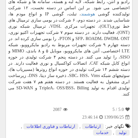
رادیو و آنتن، رابط شبکه، لایه لبه و هسته، سامانه ها و شبکه های
اختصاصی می شود. بر این اساس در دسته نخست، ۱۲ شرکت
تولیدکننده گوشی
هوشمند
، تبلت، گوشی IP و انواع مودم ها،
شناسایی شدند. در دسته دوم، ۶ شرکت در بومی سازی ترمینال های
خط نوری(OLT)، تجهیزات مرکزی VDSL، ترمینال شبکه نوری
(ONT)، فعالیت دارند. در دسته سوم ۷ شرکت تجهیزات اکتیو نوری،
SFP، ROADM، DWDM، ONT و PTON، را بومی سازی کرده اند. در
دسته چهارم ۹ شرکت تجهیزات مربوط به رادیو مایکروویو، شبکه
LTE اختصاصی، آنتن های مایکروویو، موبایل ۵ و ۸ باندی، MIMO و
SISO، را تولید می کنند. در دسته پنجم ۴ شرکت تولیدی در حوزه
انواع کابل شبکه CAT، اتصالات کواکسیال و نوری فعالیت دارند. در
دسته ششم ۱۴ شرکت تولیدی در حوزه انواع روترها (مسیریاب ها)،
سوئیچهای شبکه SBC، HSS، Vims، ذخیره ساز دیتا، DNS، زیرساخت
ابری مشغول به فعالیت هستند. در دسته هفتم هم ۷ هفت شرکت
تولیدی اقدام به تولید TripleA، OSS/BSS، Billing و SD-WAN می
کنند.
2087
/ 5
5.0
1399/06/25
23:46:14
تگهای خبر:
ارتباطات
,
ارتباطات و فناوری اطلاعات
,
تولید
,
خدمات