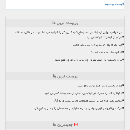
قیمت بیسیم
پربیننده ترین ها
می خواهید وزیر ارتباطات را استیضاح کنید؟ این کار را انجام دهید اما دولت در مقابل استفاده
مردم از اینترنت کوتاه نمی آید
اپراتورها پول خرید پرو را پس نمی دهند
کدام حساب ها حذف شدند؟
برای نخستین بار اینترنت در چه سالی و برای چه قطع شد؟
پربحث ترین ها
متا از نخست وزیر هند پوزش خواست
دقیقا به اندازه مصرف ترافیک بین الملل از حجم بسته کسر می شود
ساخت پلت فرم ایرانی تست اقدامات مخرب سایبری به AI
مرگ دورکاری در ایران وقتی اینترنت ناپایدار متخصصان را وادار به کوچ کرد
جدیدترین ها