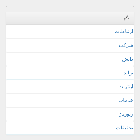
تگها
ارتباطات
شركت
دانش
تولید
اینترنت
خدمات
رپورتاژ
تحقیقات