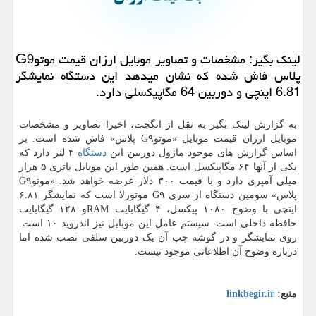
لینك بگیر: مشخصات و تصاویر موبایل ارزان قیمت موتوG9
پلاس فاش شده كه نشان میدهد این دستگاه نمایشگر
6.81 اینچی و دوربین 64 مگاپیكسلی دارد.
به گزارش لینک بگیر به نقل از انگجت، اخیرا تصاویر و مشخصات
موبایل ارزان قیمت موبایل «موتوG۹ پلاس» فاش شده است. بر
اساس گزارش های موجود ماژول دوربین این
دستگاه
۴ لنز دارد که
یکی از آنها ۶۴ مگاپیکسل است. همین طور این موبایل باتری ۵ هزار
میلی آمپری دارد و با قیمت ۳۰۰ دلار عرضه خواهد شد. «موتوG۹
پلاس» سومین دستگاه از سری G۹ موتورلا است که نمایشگر ۶.۸۱
اینچی با وضوح ۱۰۸۰ پیکسل، ۴ گیگابایت RAMو ۱۲۸ گیگابایت
حافظه داخلی است. سیستم عامل این موبایل نیز اندروید ۱۰ است.
روی نمایشگر و در گوشه چپ آن یک دوربین سلفی نصب شده اما
درباره وضوح آن اطلاعاتی موجود نیست.
منبع:
linkbegir.ir