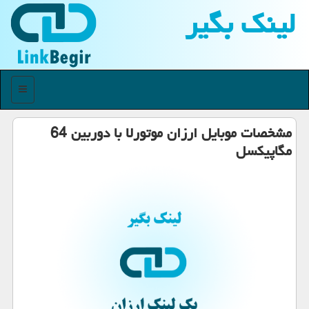
لینك بگیر
منو
مشخصات موبایل ارزان موتورلا با دوربین 64
مگاپیكسل