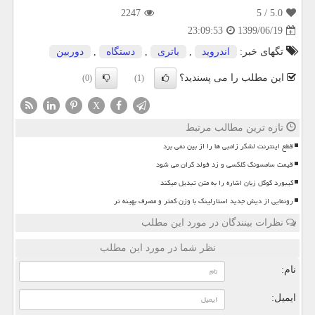
2247
/ 5
5.0
1399/06/19
23:09:53
تگهای خبر:
اندروید
,
باتری
,
دستگاه
,
دوربین
این مطلب را می پسندید؟
(0)
(1)
X
تازه ترین مطالب مرتبط
قطع اینترنت لشکر زامبی ها را از بین نمی برد
قیمت سامسونگ گلکسی و زد فولد گران می شود
کیبورد گوگل زبان اشاره را به متن تبدیل میکند
رونمایی از دیش جدید استارلینک با وزن کمتر و مصرف بهینه تر
نظرات بینندگان در مورد این مطلب
نظر شما در مورد این مطلب
نام:
ایمیل: