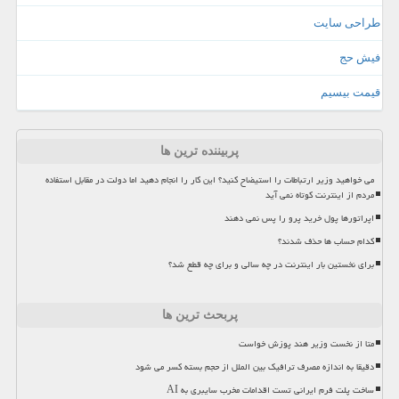
طراحی سایت
فیش حج
قیمت بیسیم
پربیننده ترین ها
می خواهید وزیر ارتباطات را استیضاح کنید؟ این کار را انجام دهید اما دولت در مقابل استفاده
مردم از اینترنت کوتاه نمی آید
اپراتورها پول خرید پرو را پس نمی دهند
کدام حساب ها حذف شدند؟
برای نخستین بار اینترنت در چه سالی و برای چه قطع شد؟
پربحث ترین ها
متا از نخست وزیر هند پوزش خواست
دقیقا به اندازه مصرف ترافیک بین الملل از حجم بسته کسر می شود
ساخت پلت فرم ایرانی تست اقدامات مخرب سایبری به AI