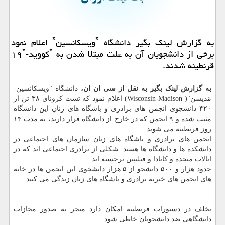
به گزارش لینك بگیر دانشگاه ˮویسكانسینˮ اعلام نمود
برخی از دانشجویان آن به علت مبتلا شدن به ˮكووید-۱۹ˮ
قرنطینه شدند.
به گزارش لینک بگیر به نقل از سی ان ان،
دانشگاه "ویسکانسین-
مَدیسن"( Wisconsin-Madison) اعلام نمود که تست کرونای ۳۸ تن از
۴۲۰ دانشجوی انجمن های برادری و باشگاه های زنان این دانشگاه
مثبت شده و ۹ انجمن که در خارج از دانشگاه قرار دارند، به مدت ۱۴
روز قرنطینه می شوند.
انجمن های برادری و باشگاه های زنان سازمان های اجتماعی در
دانشکده ها و دانشگاه ها هستد. شکلی از برادری اجتماعی اند که در
ایالات متحده و کانادا و فیلیپین برجسته اند.
حدود هزار و ۵۰۰ دانشجو از ۵ هزار دانشجوی این انجمن ها در خانه
های انجمن های خیریه برادری و باشگاه های زنان زندگی می کنند.
تخلف در دستورات قرنطینه امکان دارد منجر به صدور مجازات
دانشگاهی ضد دانشجویان خاطی شود.