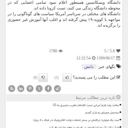
دانشگاه ویسکانسین همینطور اعلام نمود تمامی اعضایی که در
محوطه دانشگاه زندگی می کنند، تست کرونا داده اند.
دانشگاه های مختلف در سرتاسر آمریکا سیاست های گوناگونی را در
مواجهه با کووید-۱۹ پیش گرفته اند و اغلب آنها آموزش غیر حضوری
را برگزیده اند.
1780
/ 5
5.0
1399/06/17
12:22:54
تگهای خبر:
دانش
این مطلب را می پسندید؟
(0)
(1)
X
تازه ترین مطالب مرتبط
ساخت پلت فرم ایرانی تست اقدامات مخرب سایبری به AI
سه مدل جمینای به بازار آمدند
ثبت یک میلیارد تراکنش بر بستر خدمات دولت الکترونیک در جنگ ۴۰ روزه
مارک زاکربرگ به اشتباه خود در اخراج نیروهای متا اعتراف کرد