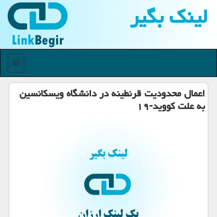
لینك بگیر
منو
اعمال محدودیت قرنطینه در دانشگاه ویسكانسین
به علت كووید-۱۹