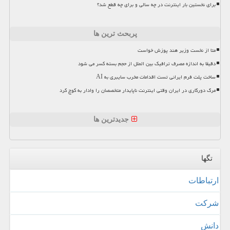
برای نخستین بار اینترنت در چه سالی و برای چه قطع شد؟
پربحث ترین ها
متا از نخست وزیر هند پوزش خواست
دقیقا به اندازه مصرف ترافیک بین الملل از حجم بسته کسر می شود
ساخت پلت فرم ایرانی تست اقدامات مخرب سایبری به AI
مرگ دورکاری در ایران وقتی اینترنت ناپایدار متخصصان را وادار به کوچ کرد
جدیدترین ها
تگها
ارتباطات
شركت
دانش