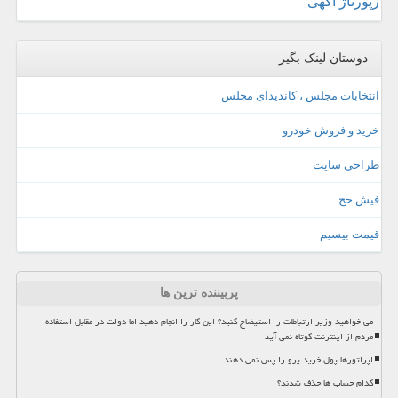
رپورتاژ آگهی
دوستان لینک بگیر
انتخابات مجلس ، کاندیدای مجلس
خرید و فروش خودرو
طراحی سایت
فیش حج
قیمت بیسیم
پربیننده ترین ها
می خواهید وزیر ارتباطات را استیضاح کنید؟ این کار را انجام دهید اما دولت در مقابل استفاده
مردم از اینترنت کوتاه نمی آید
اپراتورها پول خرید پرو را پس نمی دهند
کدام حساب ها حذف شدند؟