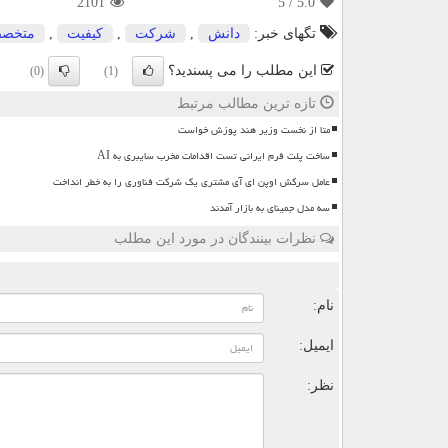
2101
/ 5
5.0
تگهای خبر:
دانش
,
شركت
,
كیفیت
,
متخص
این مطلب را می پسندید؟
(0)
(1)
تازه ترین مطالب مرتبط
متا از نخست وزیر هند پوزش خواست
ساخت پلت فرم ایرانی تست اقدامات مخرب سایبری به AI
عامل سرکش اوپن ای آی مشتری یک شرکت فناوری را به خطر انداخت
سه مدل جمینای به بازار آمدند
نظرات بینندگان در مورد این مطلب
ن
نام:
ایمیل:
نظر: