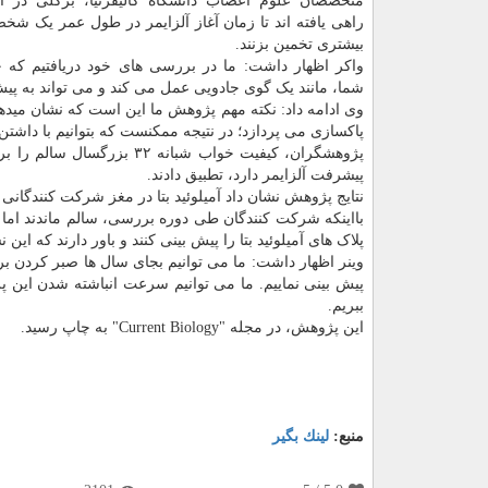
متخصصان علوم اعصاب دانشگاه کالیفرنیا، برکلی در 
راهی یافته اند تا زمان آغاز آلزایمر در طول عمر یک شخ
بیشتری تخمین بزنند.
واکر اظهار داشت: ما در بررسی های خود دریافتیم که 
شما، مانند یک گوی جادویی عمل می کند و می تواند به پیش 
وی ادامه داد: نکته مهم پژوهش ما این است که نشان مید
پاکسازی می پردازد؛ در نتیجه ممکنست که بتوانیم با داشتن 
پژوهشگران، کیفیت خواب شبا
پیشرفت آلزایمر دارد، تطبیق دادند.
نتایج پژوهش نشان داد آمیلوئید بتا در مغز شرکت کنندگا
بااینکه شرکت کنندگان طی دوره بررسی، سالم ماندند اما مس
پلاک های آمیلوئید بتا را پیش بینی کنند و باور دارند که ای
وینر اظهار داشت: ما می توانیم بجای سال ها صبر کردن برای اب
پیش بینی نماییم. ما می توانیم سرعت انباشته شدن این پروت
ببریم.
این پژوهش، در مجله "Current Biology" به چاپ رسید.
منبع:
لینك بگیر