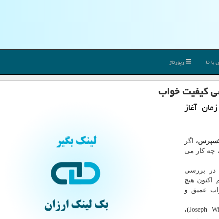
با ما
رپورتاژ
رسی كیفیت خواب
مان آغاز
 اکسپرس،
اگر
، چه کار می
گران "دانشگاه کالیفرنیا، برکلی" (UC Berkeley) در بررسی
 اکنون هیچ
واب عمیق و
"متیو واکر" (Matthew Walker) و "جوزف وینر" (Joseph Winer)،