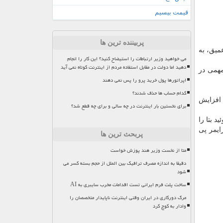
قیمت بیسیم
پربیننده ترین ها
میق، به
می خواهید وزیر ارتباطات را استیضاح کنید؟ این کار را انجام
دهید اما دولت در مقابل استفاده مردم از اینترنت کوتاه نمی آید
ش مهمی در
اپراتورها پول خرید پرو را پس نمی دهند
کدام حساب ها حذف شدند؟
 افزایش
برای نخستین بار اینترنت در چه سالی و برای چه قطع شد؟
د بتا را
ایمر پی
پربحث ترین ها
متا از نخست وزیر هند پوزش خواست
دقیقا به اندازه مصرف ترافیک بین الملل از حجم بسته کسر می
شود
ساخت پلت فرم ایرانی تست اقدامات مخرب سایبری به AI
مرگ دورکاری در ایران وقتی اینترنت ناپایدار متخصصان را
وادار به کوچ کرد