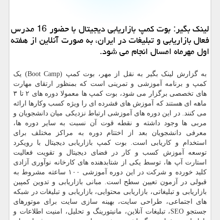
لینك بگیر: بوت كمپ بازاریابی دیجیتال با حضور 16 مدرس
فعال بازاریابی و تبلیغات در ایران، به صورت آنلاین از هفته
اول مهرماه امسال انجام می شود.
به گزارش لینک بگیر به نقل از مهر، بوت کمپ (Boot Camp) یک
کمپ و برنامه آموزشی و تمرینی است که بمنظور ارتقای مهارت
های تخصصی برگزار می شود، بوت کمپ ها معمولا دوره های ۲ تا ۳
ماهه ای هستند که آموزش های فشرده ای را ویژه کسب وکارها ارائه
می کنند. در این دوره های آموزشی ارتباط نزدیکی میان دانشجویان و
مربی ها وجود داشته و نقطه قوت آن نسبت به سایر دوره ها،
معرفی دانشجویان بعد از اختتام دوره به مراکز مختلف برای
استخدام و کاریابی است. بوت کمپ بازاریابی دیجیتال با رویکرد
توسعه آموزش کسب و کار در فضای دیجیتال و تقویت فعالیت
استارت آپ ها، توسط یکی از شتابدهنده های کارخانه نوآوری آزادی
کلید خورده و شرکت در این دوره آموزشی ۱۰۰ ساعته مشروط به
قبولی در آزمون تعیین سطح است. مبانی بازاریابی و تدوین کمپین
بازاریابی و تبلیغاتی، بازاریابی محتوایی، بازاریابی و تبلیغات در شبکه
های اجتماعی، طراحی سایت، بهینه سازی سایت برای موتورهای
جستجو SEO، تبلیغات آنلاین، مانیتورینگ و تحلیل، امنیت اطلاعات و