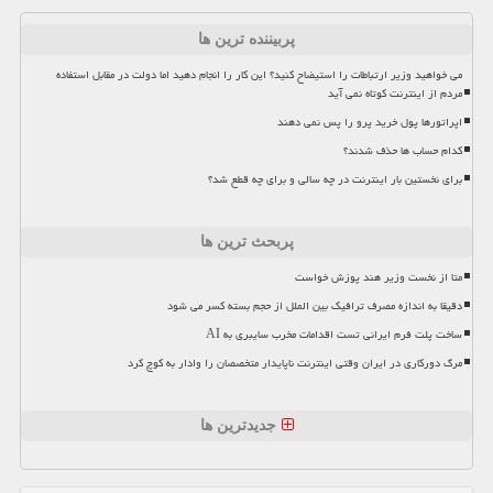
پربیننده ترین ها
می خواهید وزیر ارتباطات را استیضاح کنید؟ این کار را انجام دهید اما دولت در مقابل استفاده
مردم از اینترنت کوتاه نمی آید
اپراتورها پول خرید پرو را پس نمی دهند
کدام حساب ها حذف شدند؟
برای نخستین بار اینترنت در چه سالی و برای چه قطع شد؟
پربحث ترین ها
متا از نخست وزیر هند پوزش خواست
دقیقا به اندازه مصرف ترافیک بین الملل از حجم بسته کسر می شود
ساخت پلت فرم ایرانی تست اقدامات مخرب سایبری به AI
مرگ دورکاری در ایران وقتی اینترنت ناپایدار متخصصان را وادار به کوچ کرد
جدیدترین ها