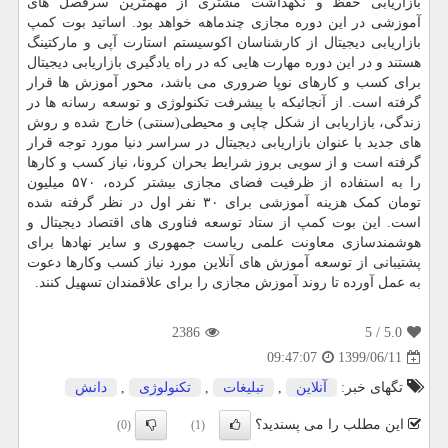
بازاریابی حفظ و نگهداشت مشتری از مهمترین سرفصل های
آموزشی در این دوره مجازی چندماهه خواهد بود. اساتید بوت کمپ
بازاریابی دیجیتال از کارشناسان اکوسیستم استارت آپی و مارکتینگ
هستند و در این دوره مهارت هایی که در راه یادگیری بازاریابی دیجیتال
برای کسب و کارهای نوپا ضروری می باشد، محور آموزش ها قرار
گرفته است. از آنجائیکه با پیشرفت تکنولوژی و توسعه رسانه ها در
زندگی، بازاریابی از شکل چاپی و محیطی(سنتی) خارج شده و روش
های جدید با عنوان بازاریابی دیجیتال در سراسر دنیا مورد توجه قرار
گرفته است و از سویی بروز شرایط بحران کرونا، نیاز کسب و کارها
را به استفاده از ظرفیت فضای مجازی بیشتر کرده، ۵۷۰ میلیون
تومان کمک هزینه آموزشی برای ۳۰ نفر اول در نظر گرفته شده
است. این بوت کمپ از ستاد توسعه فناوری های اقتصاد دیجیتال و
هوشمندسازی معاونت علمی ریاست جمهوری و سایر نهادها برای
پشتیبانی از توسعه آموزش های آنلاین مورد نیاز کسب وکارها دعوت
به عمل آورده تا روند آموزش مجازی را برای علاقمندان تسهیل کنند.
2386
/ 5
5.0
1399/06/11
09:47:07
تگهای خبر:
آنلاین
,
تبلیغات
,
تكنولوژی
,
دانش
این مطلب را می پسندید؟
(0)
(1)