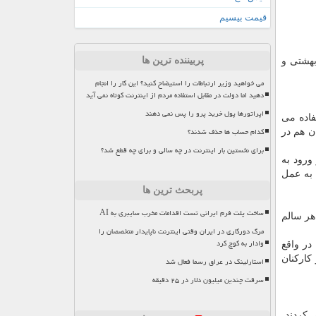
قیمت بیسیم
پربیننده ترین ها
بهشتی و
می خواهید وزیر ارتباطات را استیضاح کنید؟ این کار را انجام
دهید اما دولت در مقابل استفاده مردم از اینترنت کوتاه نمی آید
اپراتورها پول خرید پرو را پس نمی دهند
فاده می
کدام حساب ها حذف شدند؟
ن هم در
برای نخستین بار اینترنت در چه سالی و برای چه قطع شد؟
 ورود به
 به عمل
پربحث ترین ها
ساخت پلت فرم ایرانی تست اقدامات مخرب سایبری به AI
اهر سالم
مرگ دورکاری در ایران وقتی اینترنت ناپایدار متخصصان را
وادار به کوچ کرد
در واقع
کارکنان
استارلینک در عراق رسما فعال شد
سرقت چندین میلیون دلار در ۲۵ دقیقه
 کردند.