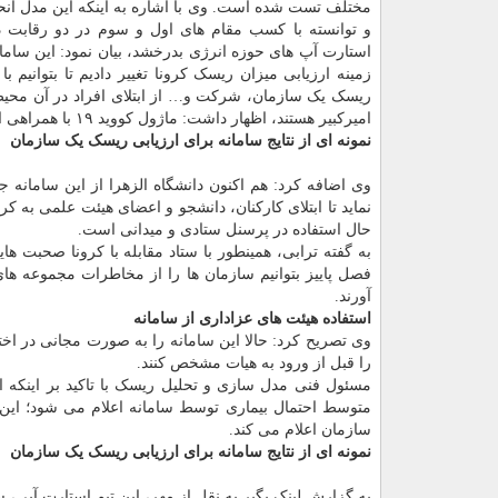
مختلف تست شده است. وی با اشاره به اینکه این مدل ا
و توانسته با کسب مقام های اول و سوم در دو رقابت د
استارت آپ های حوزه انرژی بدرخشد، بیان نمود: این سامانه
زمینه ارزیابی میزان ریسک کرونا تغییر دادیم تا بتوانیم با 
ریسک یک سازمان، شرکت و… از ابتلای افراد در آن محیط ج
امیرکبیر هستند، اظهار داشت: ماژول کووید ۱۹ با همراهی انستیتو تغذیه مورد پیگیری قرار گرفته و به نتیجه رسیده است.
نمونه ای از نتایج سامانه برای ارزیابی ریسک یک سازمان
وی اضافه کرد: هم اکنون دانشگاه الزهرا از این سامانه
نماید تا ابتلای کارکنان، دانشجو و اعضای هیئت علمی به ک
حال استفاده در پرسنل ستادی و میدانی است.
به گفته ترابی، همینطور با ستاد مقابله با کرونا صحبت هایی
فصل پاییز بتوانیم سازمان ها را از مخاطرات مجموعه های
آورند.
استفاده هیئت های عزاداری از سامانه
وی تصریح کرد: حالا این سامانه را به صورت مجانی در اختیا
را قبل از ورود به هیات مشخص کنند.
مسئول فنی مدل سازی و تحلیل ریسک با تاکید بر اینکه ا
متوسط احتمال بیماری توسط سامانه اعلام می شود؛ این سا
سازمان اعلام می کند.
نمونه ای از نتایج سامانه برای ارزیابی ریسک یک سازمان
به گزارش لینک بگیر به نقل از مهر، این تیم استارت آپی