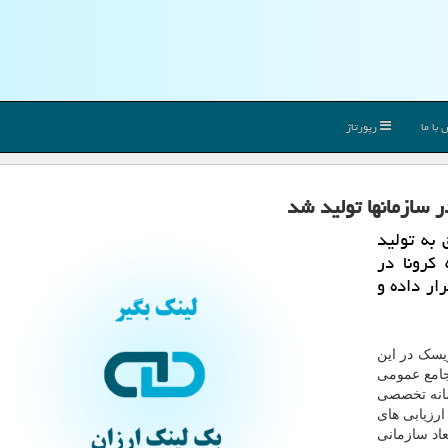
با ما
رپورتاژ
ر سازمانها تولید شد
به تولید
كرونا در
بررسی قرار داده و
یسک در این
جامع عمومی
مانه تخصصی
رزیابی های
 در ابعاد سازمانی