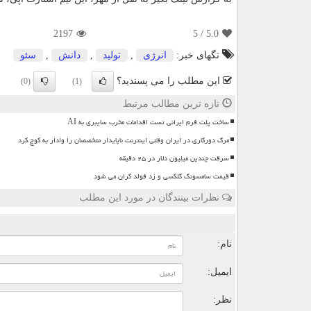
2197
/ 5
5.0
تگهای خبر:
انرژی
,
تولید
,
دانش
,
سئو
این مطلب را می پسندید؟
(0)
(1)
تازه ترین مطالب مرتبط
ساخت پلت فرم ایرانی تست اقدامات مخرب سایبری به AI
مرگ دورکاری در ایران وقتی اینترنت ناپایدار متخصصان را وادار به کوچ کرد
سرقت چندین میلیون دلار در ۲۵ دقیقه
قیمت سامسونگ گلکسی و زد فولد گران می شود
نظرات بینندگان در مورد این مطلب
ن
نام:
ایمیل:
نظر: