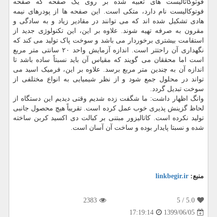
فوتوکاتالیست های تعبیه شده بر روی یک صفحه که صفحه
فوتوکالیست نام دارد، متکی است. این صفحه ها از پودرهای نیمه
هادی تشکیل شده اند که می توانند در مقادیر زیاد و به سادگی و
مقرون به صرفه تهیه شوند. علاوه بر این، این تکنولوژی جدید از
استقامت بیشتری برخوردار می باشد و سوخت پاک تولید می کند که
نگهداری آن راحتتر است. اندازه آزمایش واحد ۲۰ سانتی متر مربع
است اما محققان می گویند که مقیاس آن باید نسبتاً ساده باشد تا
اندازه آن به چندین متر مربع برسد. علاوه بر این، فرمیک اسید می
تواند در محلول جمع شود و از نظر شیمیایی به انواع مختلفی از
سوخت تبدیل گردد.
وانگ اظهار داشت: ما شگفت زده شدیم وقتی دیدیم این دستگاه از
لحاظ گزینش پذیری خوب عمل کرده است. تقریباً هیچ محصول جانبی
تولید نکرده است. کاتالیزور مبتنی بر کبالت دی اکسید کربن ساخته
شده و نسبتا پایدار بوده و ساخت آن آسان است.
منبع:
linkbegir.ir
2383
/ 5
5.0
1399/06/05
17:19:14