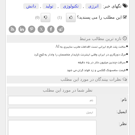
تگهای خبر:
انرژی
,
تكنولوژی
,
تولید
,
دانش
این مطلب را می پسندید؟
(0)
(1)
X
تازه ترین مطالب مرتبط
ساخت پلت فرم ایرانی تست اقدامات مخرب سایبری به AI
مرگ دورکاری در ایران وقتی اینترنت ناپایدار متخصصان را وادار به کوچ کرد
سرقت چندین میلیون دلار در ۲۵ دقیقه
قیمت سامسونگ گلکسی و زد فولد گران می شود
نظرات بینندگان در مورد این مطلب
نظر شما در مورد این مطلب
نام:
ایمیل:
نظر: