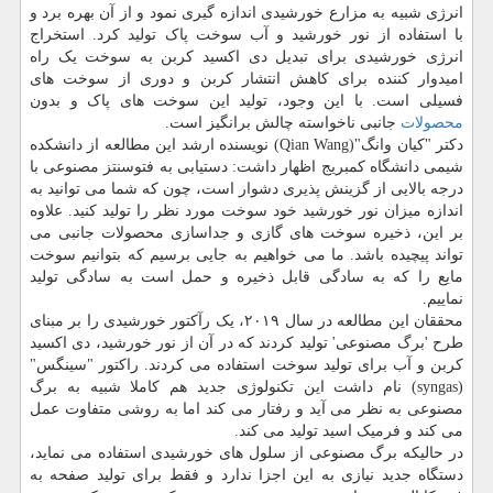
انرژی شبیه به مزارع خورشیدی اندازه گیری نمود و از آن بهره برد و
با استفاده از نور خورشید و آب سوخت پاک تولید کرد. استخراج
انرژی خورشیدی برای تبدیل دی اکسید کربن به سوخت یک راه
امیدوار کننده برای کاهش انتشار کربن و دوری از سوخت های
فسیلی است. با این وجود، تولید این سوخت های پاک و بدون
محصولات
جانبی ناخواسته چالش برانگیز است.
دکتر "کیان وانگ"(Qian Wang) نویسنده ارشد این مطالعه از دانشکده
شیمی دانشگاه کمبریج اظهار داشت: دستیابی به فتوسنتز مصنوعی با
درجه بالایی از گزینش پذیری دشوار است، چون که شما می توانید به
اندازه میزان نور خورشید خود سوخت مورد نظر را تولید کنید. علاوه
بر این، ذخیره سوخت های گازی و جداسازی محصولات جانبی می
تواند پیچیده باشد. ما می خواهیم به جایی برسیم که بتوانیم سوخت
مایع را که به سادگی قابل ذخیره و حمل است به سادگی تولید
نماییم.
محققان این مطالعه در سال ۲۰۱۹، یک رآکتور خورشیدی را بر مبنای
طرح 'برگ مصنوعی' تولید کردند که در آن از نور خورشید، دی اکسید
کربن و آب برای تولید سوخت استفاده می کردند. راکتور "سینگس"
(syngas) نام داشت این تکنولوژی جدید هم کاملا شبیه به برگ
مصنوعی به نظر می آید و رفتار می کند اما به روشی متفاوت عمل
می کند و فرمیک اسید تولید می کند.
در حالیکه برگ مصنوعی از سلول های خورشیدی استفاده می نماید،
دستگاه جدید نیازی به این اجزا ندارد و فقط برای تولید صفحه به