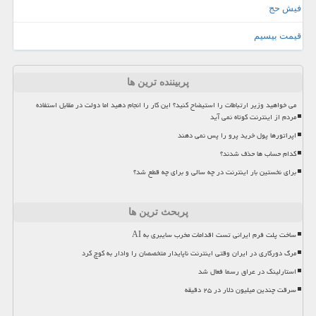
فیش حج
قیمت بیسیم
پربیننده ترین ها
می خواهید وزیر ارتباطات را استیضاح کنید؟ این کار را انجام دهید اما دولت در مقابل استفاده
مردم از اینترنت کوتاه نمی آید
اپراتورها پول خرید پرو را پس نمی دهند
کدام حساب ها حذف شدند؟
برای نخستین بار اینترنت در چه سالی و برای چه قطع شد؟
پربحث ترین ها
ساخت پلت فرم ایرانی تست اقدامات مخرب سایبری به AI
مرگ دورکاری در ایران وقتی اینترنت ناپایدار متخصصان را وادار به کوچ کرد
استارلینک در عراق رسما فعال شد
سرقت چندین میلیون دلار در ۲۵ دقیقه