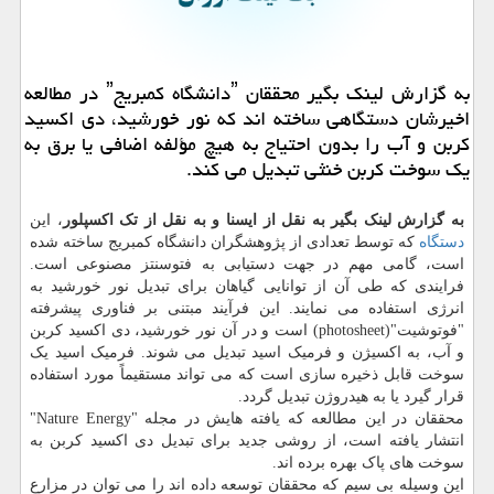
به گزارش لینك بگیر محققان ˮدانشگاه كمبریجˮ در مطالعه
اخیرشان دستگاهی ساخته اند كه نور خورشید، دی اكسید
كربن و آب را بدون احتیاج به هیچ مؤلفه اضافی یا برق به
یك سوخت كربن خنثی تبدیل می كند.
به گزارش لینک بگیر به نقل از ایسنا و به نقل از تک اکسپلور
، این
دستگاه
که توسط تعدادی از پژوهشگران دانشگاه کمبریج ساخته شده
است، گامی مهم در جهت دستیابی به فتوسنتز مصنوعی است.
فرایندی که طی آن از توانایی گیاهان برای تبدیل نور خورشید به
انرژی استفاده می نمایند. این فرآیند مبتنی بر فناوری پیشرفته
"فوتوشیت"(photosheet) است و در آن نور خورشید، دی اکسید کربن
و آب، به اکسیژن و فرمیک اسید تبدیل می شوند. فرمیک اسید یک
سوخت قابل ذخیره سازی است که می تواند مستقیماً مورد استفاده
قرار گیرد یا به هیدروژن تبدیل گردد.
محققان در این مطالعه که یافته هایش در مجله "Nature Energy"
انتشار یافته است، از روشی جدید برای تبدیل دی اکسید کربن به
سوخت های پاک بهره برده اند.
این وسیله بی سیم که محققان توسعه داده اند را می توان در مزارع