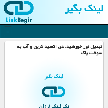
لینك بگیر
منو
تبدیل نور خورشید، دی اكسید كربن و آب به
سوخت پاك