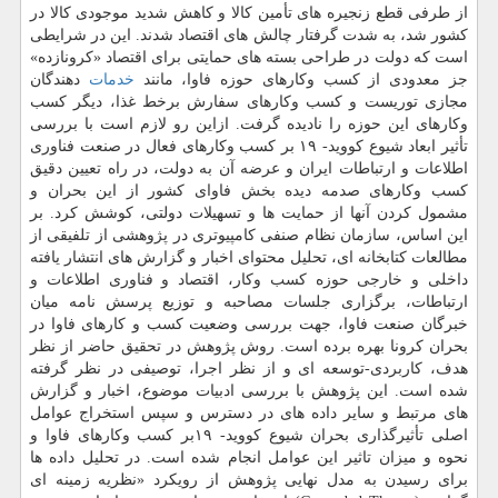
از طرفی قطع زنجیره های تأمین کالا و کاهش شدید موجودی کالا در
کشور شد، به شدت گرفتار چالش های اقتصاد شدند. این در شرایطی
است که دولت در طراحی بسته های حمایتی برای اقتصاد «کرونازده»
جز معدودی از کسب وکارهای حوزه فاوا، مانند
خدمات
دهندگان
مجازی توریست و کسب وکارهای سفارش برخط غذا، دیگر کسب
وکارهای این حوزه را نادیده گرفت. ازاین رو لازم است با بررسی
تأثیر ابعاد شیوع کووید- ۱۹ بر کسب وکارهای فعال در صنعت فناوری
اطلاعات و ارتباطات ایران و عرضه آن به دولت، در راه تعیین دقیق
کسب وکارهای صدمه دیده بخش فاوای کشور از این بحران و
مشمول کردن آنها از حمایت ها و تسهیلات دولتی، کوشش کرد. بر
این اساس، سازمان نظام صنفی کامپیوتری در پژوهشی از تلفیقی از
مطالعات کتابخانه ای، تحلیل محتوای اخبار و گزارش های انتشار یافته
داخلی و خارجی حوزه کسب وکار، اقتصاد و فناوری اطلاعات و
ارتباطات، برگزاری جلسات مصاحبه و توزیع پرسش نامه میان
خبرگان صنعت فاوا، جهت بررسی وضعیت کسب و کارهای فاوا در
بحران کرونا بهره برده است. روش پژوهش در تحقیق حاضر از نظر
هدف، کاربردی-توسعه ای و از نظر اجرا، توصیفی در نظر گرفته
شده است. این پژوهش با بررسی ادبیات موضوع، اخبار و گزارش
های مرتبط و سایر داده های در دسترس و سپس استخراج عوامل
اصلی تأثیرگذاری بحران شیوع کووید- ۱۹بر کسب وکارهای فاوا و
نحوه و میزان تاثیر این عوامل انجام شده است. در تحلیل داده ها
برای رسیدن به مدل نهایی پژوهش از رویکرد «نظریه زمینه ای