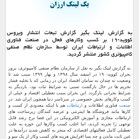
به گزارش لینك بگیر گزارش تبعات انتشار ویروس
كووید-۱۹ بر كسب وكارهای فعال در صنعت فناوری
اطلاعات و ارتباطات ایران توسط سازمان نظام صنفی
كامپیوتری كشور منتشر گردید.
به گزارش لینک بگیر به نقل از سازمان نظام صنفی کامپیوتری، بروز
بحران کووید- ۱۹ در اسفند سال ۱۳۹۸ و بهار ۱۳۹۹ سبب شد تا
وضعیت نه چندان به سامان اقتصاد ایران در زمانی که با تخلیه فشار
تحریم ها در حال بازگشت نسبی به شرایط ثبات بود، باردیگر به
شرایط بحرانی بازگردد. این بحران سبب تعطیلی اقتصاد و خیلی از
کسب وکارهای بخش خصوصی در سرتاسر دنیا همچون ایران شد. در
صنعت
فناوری اطلاعات و
ارتباطات
هم با اینکه معدودی از کسب و
کارها مانند فروشگاه ها اینترنتی و عرضه کنندگان زیرساخت های
ارتباطات مجازی و آموزش الکترونیکی در این فضا نرخ رشد قابل
توجهی را تجربه کردند، اما اغلب کسب وکارها این حوزه به علت
تعطیلی کامل فعالیتهای اقتصادی که منجر به کاهش شدید درآمدها در
عین ثابت ماندن و چه بسا افزایش هزینه های کسب وکار از یک سو و