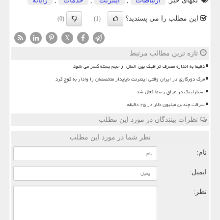
تگهای خبر:
ارتباطات
,
اینترنت
,
خدمات
,
رایانه
این مطلب را می پسندید؟
(0)
(1)
X
تازه ترین مطالب مرتبط
دقیقا به اندازه مصرف ترافیک بین الملل از حجم بسته کسر می شود
مرگ دورکاری در ایران وقتی اینترنت ناپایدار متخصصان را وادار به کوچ کرد
استارلینک در عراق رسما فعال شد
سرقت چندین میلیون دلار در ۲۵ دقیقه
نظرات بینندگان در مورد این مطلب
نظر شما در مورد این مطلب
نام:
ایمیل:
نظر: