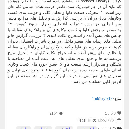
گراند» (Groonded Theory) استفاده شده است. روند انجام پژوهش
که نتایج آن در چارچوب یک سند حاضر عرضه شده، شامل گام های
زیر است: ۱. معرفی صنعت فاوا و تحلیل کلی و خوشه بندی کسب
وکارهای فعال در آن ۲. بررسی گزارش ها و تحلیل های مراجع معتبر
بین المللی در مورد تأثیرات اقتصادی بحران شیوع کووید- ۱۹
بخصوص بر بخش فاوا و کسب وکارهای آن و راهکارهای مقابله با
چالش های پیش آمده و استخراج نکات کلیدی ۳. بررسی گزارش ها و
تحلیل های رسانه های معتبر داخلی در مورد تأثیرات اقتصادی بحران
کرونا بخصوص بر بخش فاوا و کسب وکارهای آن و راهکارهای مقابله
با چالش های پیش آمده و استخراج نکات کلیدی ۴. تحلیل نتایج
پرسشنامه ها و جمع بندی تحلیل های به دست آمده از مصاحبه با
نخبگان و مدیران ارشد صنعت فاوا ۵. تعیین حوزه های کسب وکاری
اصلی فاوای صدمه دیده از بحران کووید-۱۹ ۶. جمع بندی نهایی و
سفارش های سیاستی به دولت این گزارش در ۸۰ صفحه در این
آدرس قابل مشاهده می باشد.
منبع:
linkbegir.ir
2164
/ 5
5.0
1399/06/04
18:58:18