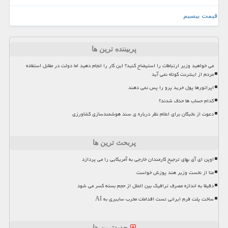
قیمت بیسیم
پربیننده ترین ها
می خواهید وزیر ارتباطات را استیضاح کنید؟ این کار را انجام دهید اما دولت در مقابل استفاده
مردم از اینترنت کوتاه نمی آید
اپراتورها پول خرید پرو را پس نمی دهند
کدام حساب ها حذف شدند؟
دعوت از نخبگان برای اعلام نظر درباره ی سند هوشمندسازی کشاورزی
پربحث ترین ها
اوپن ای آی بهای ترجیح کارمندان خارجی به آمریکایی را می پردازد
متا از نخست وزیر هند پوزش خواست
دقیقا به اندازه مصرف ترافیک بین الملل از حجم بسته کسر می شود
ساخت پلت فرم ایرانی تست اقدامات مخرب سایبری به AI
جدیدترین ها