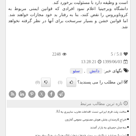
است و وظیفه دارد با مسئولیت برخورد کند.
دانشگاه ویرجینیا اعلام نمود افرادی که قوانین ایمنی مربوط به
کروناویروس را نقض کنند، بنا به رفتار بد خود مجازات خواهند شد.
اما قوانین خشن و بسیار سرسخت برای آنها در نظر گرفته نخواهد
شد.
2248
/ 5
5.0
1399/06/03
13:28:21
تگهای خبر:
دانش
,
سئو
این مطلب را می پسندید؟
(0)
(1)
X
تازه ترین مطالب مرتبط
ساخت پلت فرم ایرانی تست اقدامات مخرب سایبری به AI
اخراج کارمندان بخش هوش مصنوعی عمومی آمازون
سه مدل جمینای به بازار آمدند
ثبت یک میلیارد تراکنش بر بستر خدمات دولت الکترونیک در جنگ ۴۰ روزه