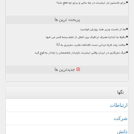
برای نخستین بار اینترنت در چه سالی و برای چه قطع شد؟
پربحث ترین ها
متا از نخست وزیر هند پوزش خواست
دقیقا به اندازه مصرف ترافیک بین الملل از حجم بسته کسر می شود
ساخت پلت فرم ایرانی تست اقدامات مخرب سایبری به AI
مرگ دورکاری در ایران وقتی اینترنت ناپایدار متخصصان را وادار به کوچ کرد
جدیدترین ها
تگها
ارتباطات
شركت
دانش