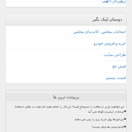
رپورتاژ آگهی
دوستان لینک بگیر
انتخابات مجلس ، کاندیدای مجلس
خرید و فروش خودرو
طراحی سایت
فیش حج
قیمت بیسیم
پربیننده ترین ها
می خواهید وزیر ارتباطات را استیضاح کنید؟ این کار را انجام دهید اما دولت در مقابل استفاده
مردم از اینترنت کوتاه نمی آید
اپراتورها پول خرید پرو را پس نمی دهند
کدام حساب ها حذف شدند؟