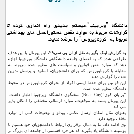
دانشگاه ˮویرجینیاˮسیستم جدیدی راه اندازی كرده تا
گزارشات مربوط به موارد نقض دستورالعمل های بهداشتی
مربوط به ˮكروناویروسˮ را عرضه نماید.
به گزارش لینک بگیر به نقل از ان بی سی۲۹،
این پورتال با این هدف
طراحی شده که به اعضای جامعه دانشگاهی دانشگاه ویرجینیا اجازه
دهد که موارد نقض قوانین و سیاست های تنظیم شده مربوط به
مقابله با کروناویروس که برای دانشجویان، اساتید و پرسنل تدوین
شده را گزارش دهند.
این قوانین برای حفظ ایمنی افراد از بحران کروناویروس در محیط
دانشگاه تنظیم شده است.
"برایان کوی"(Brian Coy) سخنگوی دانشگاه ویرجینیا اظهار داشت:
این پورتال بسته به موقعیت، موارد ارسالی مختلفی را امکان پذیر
می کند.
بعنوان مثال امکان ارسال عکس، ویدئو و توضیحات کتبی از موارد
تخلف وجود دارد.
وی ادامه داد، ما به دنبال برقراری ارتباط با دانشجویان خود هستیم تا
بوسیله دانشگاه یاد بگیرند که هر فرد قسمتی از جامعه ای بزرگ تر