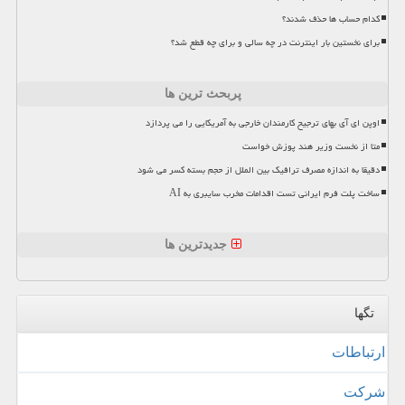
کدام حساب ها حذف شدند؟
برای نخستین بار اینترنت در چه سالی و برای چه قطع شد؟
پربحث ترین ها
اوپن ای آی بهای ترجیح کارمندان خارجی به آمریکایی را می پردازد
متا از نخست وزیر هند پوزش خواست
دقیقا به اندازه مصرف ترافیک بین الملل از حجم بسته کسر می شود
ساخت پلت فرم ایرانی تست اقدامات مخرب سایبری به AI
جدیدترین ها
تگها
ارتباطات
شركت