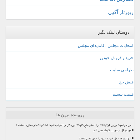
رپورتاژ آگهی
دوستان لینک بگیر
انتخابات مجلس ، کاندیدای مجلس
خرید و فروش خودرو
طراحی سایت
فیش حج
قیمت بیسیم
پربیننده ترین ها
می خواهید وزیر ارتباطات را استیضاح کنید؟ این کار را انجام دهید اما دولت در مقابل استفاده
مردم از اینترنت کوتاه نمی آید
اپراتورها پول خرید پرو را پس نمی دهند