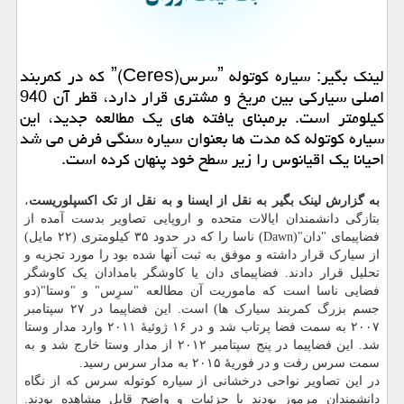
لینك بگیر: سیاره كوتوله ˮسرسˮ(Ceres) كه در كمربند
اصلی سیاركی بین مریخ و مشتری قرار دارد، قطر آن 940
كیلومتر است. برمبنای یافته های یك مطالعه جدید، این
سیاره كوتوله كه مدت ها بعنوان سیاره سنگی فرض می شد
احیانا یك اقیانوس را زیر سطح خود پنهان كرده است.
به گزارش لینک بگیر به نقل از ایسنا و به نقل از تک اکسپلوریست
،
بتازگی دانشمندان ایالات متحده و اروپایی تصاویر بدست آمده از
فضاپیمای "دان"(Dawn) ناسا را که در حدود ۳۵ کیلومتری (۲۲ مایل)
از سیارک قرار داشته و موفق به ثبت آنها شده بود را مورد تجزیه و
تحلیل قرار دادند. فضاپیمای دان یا کاوشگر بامدادان یک کاوشگر
فضایی ناسا است که ماموریت آن مطالعه "سرِس" و "وستا"(دو
جسم بزرگ کمربند سیارک ها) است. این فضاپیما در ۲۷ سپتامبر
۲۰۰۷ به سمت فضا پرتاب شد و در ۱۶ ژوئیهٔ ۲۰۱۱ وارد مدار وستا
شد. این فضاپیما در پنج سپتامبر ۲۰۱۲ از مدار وستا خارج شد و به
سمت سرس رفت و در فوریهٔ ۲۰۱۵ به مدار سرس رسید.
در این تصاویر نواحی درخشانی از سیاره کوتوله سرس که از نگاه
دانشمندان مرموز بودند با جزئیات و واضح قابل مشاهده بودند.