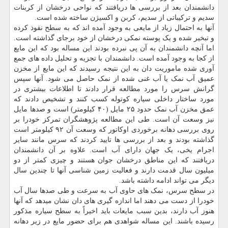
دانشمندان بعد از بررسی ها دریافتند که نواحی درخشان از کربنات
سدیم و ترکیباتی از سدیم، کربن و اکسیژن ساخته شده است.
آنها به احتمال زیاد از مایعی به وجود آمده اند که به سطح نفوذ کرده
و تبخیر شده و یک پوسته نمکی درخشان از خود برجای گذاشته است.
اما آنچه دانشمندان به آن پی نبرده بودند این مساله بود که این مایع
از کجا به وجود آمده است. دانشمندان با تجزیه و تحلیل داده های جمع
آوری شده ماموریت دان به این نتیجه رسیدند که این مایع از مخزن
عمیق آب نمک یا آب غنی شده از نمک حاصل می شود. آنها سپس
گرانش سرس را مورد مطالعه قرار دادند تا اطلاعات بیشتری در
مورد ساختار داخلی سیاره کوتوله کسب کنند و تشخیص دادند که
عمق مخزن آب نمک حدود ۲۵ مایل (۴۰ کیلومتر) است و صدها مایل
نیز وسعت آن است. طی این مطالعه پژوهشگران تمرکز خودرا بر
روی بررسی دهانه برخوردی اوکاتور که وسعت آن ۹۲ کیلومتر است
گذاشته بودند و بعد از بررسی ها تایید کردند که سرس مانند سایر
اجرام یخی، یک جهان دارای آب است. علاوه بر آن دانشمندان
دریافتند که این مناطق درخشان جوان هستند و چیزی کمتر از دو
میلیون سال قدمت دارند و فعالیت زمین شناسی آنها تا چندین سال
دیگر می تواند ادامه داشته باشد.
در سطح سرس، نمک های حاوی آب به سرعت و طی صدها سال آب
خودرا از دست می دهند اما اندازه گیری های دان نشان میدهد که آنها
هنوز آب دارند، بدین سبب مایعات باید اخیراً به سطح سیاره مذکور
رسیده باشند. این مساله شواهدی هم برای حضور مایع در زیر دهانه