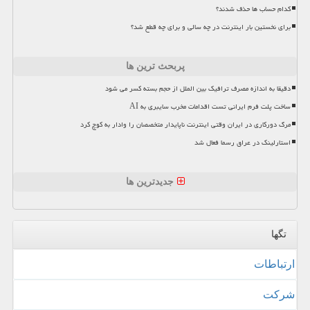
کدام حساب ها حذف شدند؟
برای نخستین بار اینترنت در چه سالی و برای چه قطع شد؟
پربحث ترین ها
دقیقا به اندازه مصرف ترافیک بین الملل از حجم بسته کسر می شود
ساخت پلت فرم ایرانی تست اقدامات مخرب سایبری به AI
مرگ دورکاری در ایران وقتی اینترنت ناپایدار متخصصان را وادار به کوچ کرد
استارلینک در عراق رسما فعال شد
جدیدترین ها
تگها
ارتباطات
شركت