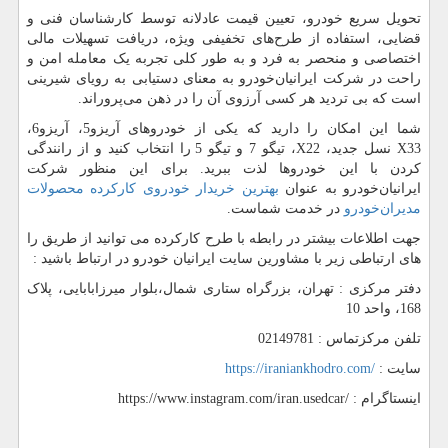
تحویل سریع خودرو، تعیین قیمت عادلانه توسط کارشناسان فنی و
قضایی، استفاده از طرح‌های تخفیفی ویژه، دریافت تسهیلات مالی
اختصاصی و منحصر به فرد و به طور کلی تجربه یک معامله امن و
راحت در شرکت ایرانیان‌خودرو به معنای دستیابی به رویای شیرینی
است که بی تردید هر کسی آرزوی آن را در ذهن می‌پروراند.
شما این امکان را دارید که یکی از خودروهای آریزو
5
، آریزو
6
،
X33
نسل جدید،
X22
، تیگو
7
و تیگو
5
را انتخاب کنید و از رانندگی
کردن با این خودروها لذت ببرید. برای این منظور شرکت
ایرانیان‌خودرو به عنوان
بهترین خریدار خودروی کارکرده محصولات
مدیران‌خودرو
در خدمت شماست.
جهت اطلاعات بیشتر در رابطه با طرح کارکرده می توانید از طریق را
های ارتباطی زیر با مشاورین سایت ایرانیان خودرو در ارتباط باشید :
دفتر مرکزی : تهران، بزرگراه ستاری شمال،بلوار میرزابابایی، پلاک
168، واحد 10
تلفن مرکزتماس : 02149781
سایت :
https://iraniankhodro.com/
اینستاگرام :
https://www.instagram.com/iran.usedcar/