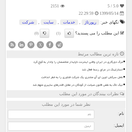
2151
/ 5
5.0
1399/05/14
22:29:59
تگهای خبر:
رپورتاژ
,
خدمات
,
سایت
,
شركت
این مطلب را می پسندید؟
(0)
(1)
X
تازه ترین مطالب مرتبط
مرگ دورکاری در ایران وقتی اینترنت ناپایدار متخصصان را وادار به کوچ کرد
استارلینک در عراق رسما فعال شد
عامل سرکش اوپن ای آی مشتری یک شرکت فناوری را به خطر انداخت
تیک تاک به نقض قانون صیانت از کودکان در مقابل قلدرهای سایبری متهم شد
نظرات بینندگان در مورد این مطلب
نظر شما در مورد این مطلب
نام:
ایمیل: