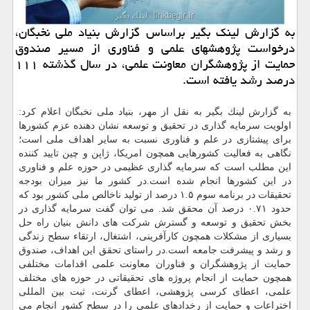
به گزارش لینك بگیر براساس گزارش بنیاد ملی نخبگان،
درخواست پژوهشهای علمی و فناوری از مسیر صندوق
حمایت از پژوهشگران معاونت علمی، در سال گذشته ۱۱۱
درصد رشد یافته است.
به گزارش لینك بگیر به نقل از مهر، بنیاد ملی نخبگان اعلام كرد:
اولویت سرمایه گذاری در تحقیق و توسعه نشان دهنده عزم كشورها
برای پیشتازی در علم و فناوری نسبت به سایر اهداف ملی است؛
نگاهی به فعالیت كشورهایی همچون امریكا، ژاپن و چین تایید كننده
این مطلب است كه سرمایه گذاری عظیمی در حوزه علم و فناوری
در این كشورها انجام شده است.در كشور ما نیز میزان بودجه
تحقیقات در برنامه سوم ۱.۵ درصد از تولید ناخالص ملی كشور بود كه
حدود ۰.۷۱ درصد آن محقق شد. می توان گفت سرمایه گذاری در
بخش تحقیق و توسعه و گسترش شركت های دانش بنیان راه حل
بسیاری از مشكلات همچون كارآفرینی، اشتغال، ارتقاء سطح زندگی
و رشد و پیشرفت جامعه است.در راستای تحقق این اهداف، صندوق
حمایت از پژوهشگران و فناوران معاونت علمی اقدامات مختلفی
همچون حمایت از انجام پروژه های تحقیقاتی در حوزه های مختلف
علمی، اعطای كرسی پژوهشی، اعطای گرنت، ثبت بین المللی
اختراعات و حمایت از رخدادهای علمی را در سطح كشور انجام می