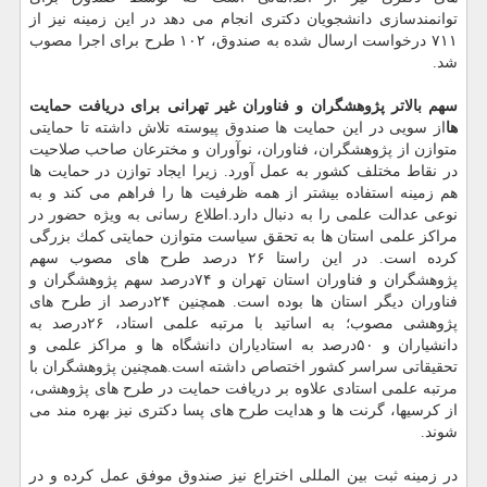
توانمندسازی دانشجویان دكتری انجام می دهد در این زمینه نیز از
۷۱۱ درخواست ارسال شده به صندوق، ۱۰۲ طرح برای اجرا مصوب
شد.
سهم بالاتر پژوهشگران و فناوران غیر تهرانی برای دریافت حمایت
ها
از سویی در این حمایت ها صندوق پیوسته تلاش داشته تا حمایتی
متوازن از پژوهشگران، فناوران، نوآوران و مخترعان صاحب صلاحیت
در نقاط مختلف كشور به عمل آورد. زیرا ایجاد توازن در حمایت ها
هم زمینه استفاده بیشتر از همه ظرفیت ها را فراهم می كند و به
نوعی عدالت علمی را به دنبال دارد.اطلاع رسانی به ویژه حضور در
مراكز علمی استان ها به تحقق سیاست متوازن حمایتی كمك بزرگی
كرده است. در این راستا ۲۶ درصد طرح های مصوب سهم
پژوهشگران و فناوران استان تهران و ۷۴درصد سهم پژوهشگران و
فناوران دیگر استان ها بوده است. همچنین ۲۴درصد از طرح های
پژوهشی مصوب؛ به اساتید با مرتبه علمی استاد، ۲۶درصد به
دانشیاران و ۵۰درصد به استادیاران دانشگاه ها و مراكز علمی و
تحقیقاتی سراسر كشور اختصاص داشته است.همچنین پژوهشگران با
مرتبه علمی استادی علاوه بر دریافت حمایت در طرح های پژوهشی،
از كرسیها، گرنت ها و هدایت طرح های پسا دكتری نیز بهره مند می
شوند.
در زمینه ثبت بین المللی اختراع نیز صندوق موفق عمل كرده و در