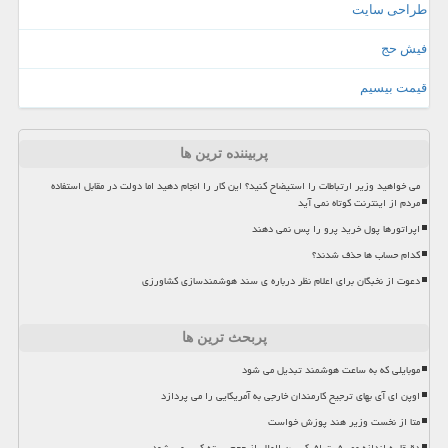
طراحی سایت
فیش حج
قیمت بیسیم
پربیننده ترین ها
می خواهید وزیر ارتباطات را استیضاح کنید؟ این کار را انجام دهید اما دولت در مقابل استفاده
مردم از اینترنت کوتاه نمی آید
اپراتورها پول خرید پرو را پس نمی دهند
کدام حساب ها حذف شدند؟
دعوت از نخبگان برای اعلام نظر درباره ی سند هوشمندسازی کشاورزی
پربحث ترین ها
موبایلی که به ساعت هوشمند تبدیل می شود
اوپن ای آی بهای ترجیح کارمندان خارجی به آمریکایی را می پردازد
متا از نخست وزیر هند پوزش خواست