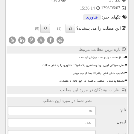
4970
/ 5
5.0
1396/06/07
15:36:14
تگهای خبر:
فناوری
این مطلب را می پسندید؟
(0)
(1)
X
تازه ترین مطالب مرتبط
متا از نخست وزیر هند پوزش خواست
عامل سرکش اوپن ای آی مشتری یک شرکت فناوری را به خطر انداخت
تکذیب ادعای قطع اینترنت بعد از جام جهانی
توسعه پوشش ارتباطی ایرانسل در چهارمحال و بختیاری
نظرات بینندگان در مورد این مطلب
نظر شما در مورد این مطلب
نام:
ایمیل:
نظر: