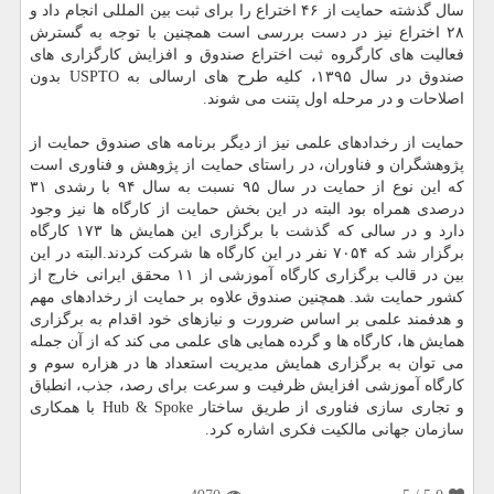
سال گذشته حمایت از ۴۶ اختراع را برای ثبت بین المللی انجام داد و
۲۸ اختراع نیز در دست بررسی است همچنین با توجه به گسترش
فعالیت های كارگروه ثبت اختراع صندوق و افزایش كارگزاری های
صندوق در سال ۱۳۹۵، كلیه طرح های ارسالی به USPTO بدون
اصلاحات و در مرحله اول پتنت می شوند.
حمایت از رخدادهای علمی نیز از دیگر برنامه های صندوق حمایت از
پژوهشگران و فناوران، در راستای حمایت از پژوهش و فناوری است
كه این نوع از حمایت در سال ۹۵ نسبت به سال ۹۴ با رشدی ۳۱
درصدی همراه بود البته در این بخش حمایت از كارگاه ها نیز وجود
دارد و در سالی كه گذشت با برگزاری این همایش ها ۱۷۳ كارگاه
برگزار شد كه ۷۰۵۴ نفر در این كارگاه ها شركت كردند.البته در این
بین در قالب برگزاری كارگاه آموزشی از ۱۱ محقق ایرانی خارج از
كشور حمایت شد. همچنین صندوق علاوه بر حمایت از رخدادهای مهم
و هدفمند علمی بر اساس ضرورت و نیازهای خود اقدام به برگزاری
همایش ها، كارگاه ها و گرده همایی های علمی می كند كه از آن جمله
می توان به برگزاری همایش مدیریت استعداد ها در هزاره سوم و
كارگاه آموزشی افزایش ظرفیت و سرعت برای رصد، جذب، انطباق
و تجاری سازی فناوری از طریق ساختار Hub & Spoke با همكاری
سازمان جهانی مالكیت فكری اشاره كرد.