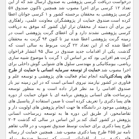
درخواست دریافت كرسی پژوهشی به صندوق ارسال شد كه از این
تعداد ۱۲ كرسی برای اجرا مصوب شد همچنین تاكنون صندوق ۵۷
كرسی پژوهشی به محققان برجسته كشور و ۱ كرسی جوانان اعطا
كرده است.صندوق حمایت از پژوهشگران معاونت علمی، راهكاری
نیز برای آن دسته از محققان تراز اول كشور كه موفق به دریافت
كرسی پژوهشی نشدند دارد و آن اعطای گرنت پژوهشی است در
زمینه گرنت پژوهشی اعطا شده نیز تا كنون ۹۴ گرنت به محققان
اعطا شده كه از این تعداد ۲۲ گرنت مربوط به سالی است كه
گذشت. یكی از اقدامات جدید صندوق در سال ۹۵ انتشار فراخوان
گرنت هم افزایی بود كه بر اساس آن ۱ گرنت با موضوع شبیه سازی
ریاضی، بیومكانیكی و مهندسی سلول های شنوایی گوش داخلی برای
اجرا مصوب شد.
حمایت از توسعه سرمایه انسانی با حمایت از طرح
های پسادكتری
البته انجام تمام فعالیت های پژوهشی و توسعه علم و
فناوری در كشور نیازمند نیروی انسانی است كه در این زمینه نیز باز
صندوق اقدامی را مد نظر قرار داده است و به منظور توسعه
زیرساخت های انسانی پژوهش برنامه ای با عنوان حمایت از دوره
های پسا دكتری را تعریف كرده است تا ضمن استفاده از پتانسیل های
پژوهشی موجود در دانشگاه ها جهت انجام پژوهش های اولویت دار و
تقاضامحور، از طریق این دوره ها به توسعه زیرساخت انسانی
پژوهش در كشور كمك كند.بر این اساس در سالی كه گذشت ۲۰۴
طرح پسا دكتری برای حمایت توسط صندوق تصویب و در قالب تفاهم
نامه نیز ۲۵۵ طرح پسا دكتری مصوب شد.. همچنین حمایت از رساله
های دكتری نیز از اقداماتی است كه توسط صندوق برای