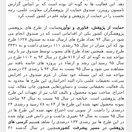
دهد. این فعالیت ها به گونه ای بوده است كه بر اساس گزارش
تامسون رویترز، صندوق حمایت از پژوهشگران معاونت علمی، رتبه
نخست را در حمایت از پژوهش و تولید علم در كشور كسب كرد.
حمایت از پژوهش، فناوری و نوآوری
حمایت از طرح های پژوهشی
پژوهشگران كشور یكی از اقداماتی است كه در صندوق انجام می
شود در سال ۹۴ تعداد طرح های ارسال شده به صندوق ۱۶۲۷ طرح
بود كه این میزان در سال ۹۵ رشدی ۱۱۱ درصدی داشت و به ۳۴۳۱
طرح رسید. همچنین تعداد طرح های مصوب توسط صندوق نیز با رشد
مواجه شد به گونه ای كه از ۷۱۷ طرح در سال ۹۴ به ۱۱۰۲ طرح در
سال ۹۵ رسید.این رشد و ارتقاء در پروژه های خاتمه یافته نیز
مشاهده می شود و سال ۹۵ نسبت به سال ۹۴ با رشدی ۲۳ درصدی
مواجه شد كه این مسئله خود نشان از عزم صندوق در افزایش
سرعت تحقیقات علمی دارد.البته اجراسازی این طرح ها محدود به
یك فعالیت تحقیقاتی نیست و دستاوردهایی همچون چاپ مقاله، ثبت
اختراع، ساخت نمونه محصول و تالیف كتاب نیز از تعهدات این طرح
های پژوهشی است. چنانچه در سال ۹۵ نسبت به سال ۹۴ ساخت
نمونه محصول تعهد شده این طرح ها از ۶۳ به ۷۸ رسید و رشدی ۲۴
درصدی را داشت. از سویی ثبت اختراع تعهد شده این طرح ها در
سال ۹۵ نسبت به سال ۹۴ تغییری نداشت و در دانش فنی تولید شده
در این طرح ها نیز رشدی ۱۳۳ درصدی را شاهد هستیم.
كرسی های
پژوهشی در مسیر پیشرفت كشور
همچنین در سال گذشته ۳۶