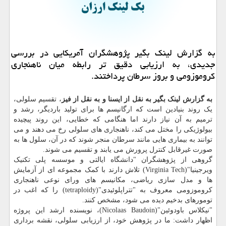
به گزارش لینك بگیر پژوهشگران آمریكایی در بررسی
جدیدی، به ارزیابی دقیق تر رابطه میان ناهنجاری
كروموزومی و بروز سرطان پرداختند.
به گزارش لینک بگیر به نقل از ایسنا و به نقل از فیز
، تقسیم سلولی،
یک روند بنیادین است که ارگانیسم ها برای تولید باردیگر، رشد و
ترمیم به آن نیاز دارند اما هنگامی که خطایی، این روند پیچیده
بیولوژیکی را مختل می کند، ناهنجاری های سلولی رخ می دهند و می
توانند به بیماری هایی مانند سرطان منجر شوند که در آن، سلول ها به
صورت غیرقابل کنترل پرورش می یابند و تقسیم می شوند.
گروهی از پژوهشگران "دانشگاه ایالتی و موسسه پلی تکنیک
ویرجینیا"(Virginia Tech) تلاش دارند با کمک مجموعه ای از آزمایش
ها و مدل سازی ریاضی، مکانیسم های ورای نوعی ناهنجاری
کروموزومی معروف به "تتراپلوئیدی"(tetraploidy) را که اغب در
تومورهای بدخیم دیده می شود، مشخص کنند.
"نیکلاس باودوئین"(Nicolaas Baudoin)، نویسنده ارشد این پروژه
اظهار داشت: ما در پژوهش خود، از ارزیابی سلولی، نقشه برداری