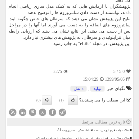
می دهند.
پژوهشگران با آزمایش هایی که به کمک مدل سازی ریاضی انجام
دادند، توانستند از دست دادن سانتروزوم ها را توضیح بدهند.
نتایج این پژوهش نشان می دهند که سرطان های خاص چگونه ابتدا
سانتروزوم های اضافه را به دست می آورند اما آنها را در مراحل
پس از دست می دهند. این نتایج نشان می دهند که ارزیابی رابطه
میان تتراپلوئیدی و سرطان، به پژوهش های بیشتری نیاز دارد.
این پژوهش، در مجله "eLife" به چاپ رسید.
2275
/ 5
5.0
1399/05/05
15:04:29
تگهای خبر:
تولید
,
دانش
این مطلب را می پسندید؟
(0)
(1)
X
تازه ترین مطالب مرتبط
ساخت پلت فرم ایرانی تست اقدامات مخرب سایبری به AI
مرگ دورکاری در ایران وقتی اینترنت ناپایدار متخصصان را وادار به کوچ کرد