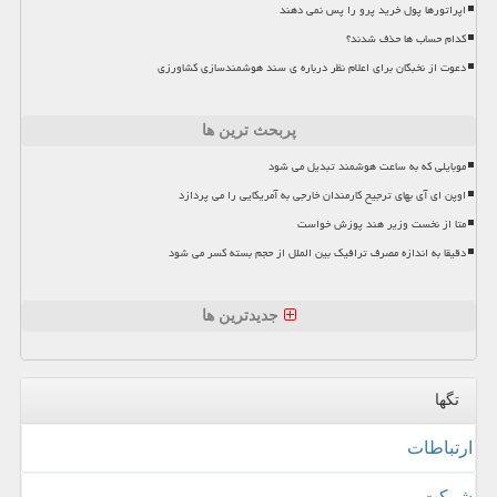
اپراتورها پول خرید پرو را پس نمی دهند
کدام حساب ها حذف شدند؟
دعوت از نخبگان برای اعلام نظر درباره ی سند هوشمندسازی کشاورزی
پربحث ترین ها
موبایلی که به ساعت هوشمند تبدیل می شود
اوپن ای آی بهای ترجیح کارمندان خارجی به آمریکایی را می پردازد
متا از نخست وزیر هند پوزش خواست
دقیقا به اندازه مصرف ترافیک بین الملل از حجم بسته کسر می شود
جدیدترین ها
تگها
ارتباطات
شركت