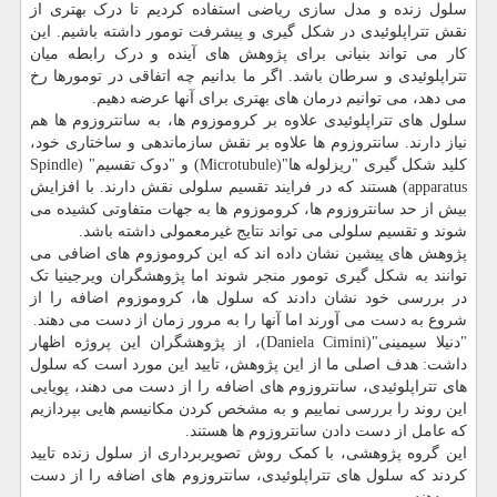
سلول زنده و مدل سازی ریاضی استفاده کردیم تا درک بهتری از
نقش تتراپلوئیدی در شکل گیری و پیشرفت تومور داشته باشیم. این
کار می تواند بنیانی برای پژوهش های آینده و درک رابطه میان
تتراپلوئیدی و سرطان باشد. اگر ما بدانیم چه اتفاقی در تومورها رخ
می دهد، می توانیم درمان های بهتری برای آنها عرضه دهیم.
سلول های تتراپلوئیدی علاوه بر کروموزوم ها، به سانتروزوم ها هم
نیاز دارند. سانتروزوم ها علاوه بر نقش سازماندهی و ساختاری خود،
کلید شکل گیری "ریزلوله ها"(Microtubule) و "دوک تقسیم" (Spindle
apparatus) هستند که در فرایند تقسیم سلولی نقش دارند. با افزایش
بیش از حد سانتروزوم ها، کروموزوم ها به جهات متفاوتی کشیده می
شوند و تقسیم سلولی می تواند نتایج غیرمعمولی داشته باشد.
پژوهش های پیشین نشان داده اند که این کروموزوم های اضافی می
توانند به شکل گیری تومور منجر شوند اما پژوهشگران ویرجینیا تک
در بررسی خود نشان دادند که سلول ها، کروموزوم اضافه را از
شروع به دست می آورند اما آنها را به مرور زمان از دست می دهند.
"دنیلا سیمینی"(Daniela Cimini)، از پژوهشگران این پروژه اظهار
داشت: هدف اصلی ما از این پژوهش، تایید این مورد است که سلول
های تتراپلوئیدی، سانتروزوم های اضافه را از دست می دهند، پویایی
این روند را بررسی نماییم و به مشخص کردن مکانیسم هایی بپردازیم
که عامل از دست دادن سانتروزوم ها هستند.
این گروه پژوهشی، با کمک روش تصویربرداری از سلول زنده تایید
کردند که سلول های تتراپلوئیدی، سانتروزوم های اضافه را از دست