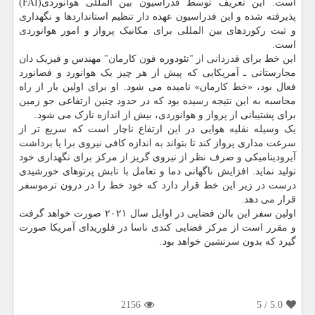
است. این تعریف توسط فدراسیون بین المللی هوانوردی(FAI)
پذیرفته شده و این فدراسیون عهده دار تنظیم استانداردها و نگهداری
و ثبت رکوردهای بین المللی برای مکانیک پرواز و امور هوانوردی
است.
این خط برای قدردانی از "تئودوره فون کارمان" مهندس و فیزیک دان
مجارستانی ـ آمریکایی که پیش از هر چیز یک هوانورد و فضانورد
فعال بود، «خط کارمان» نامیده می شود. او برای اولین بار از راه
محاسبه به این نتیجه رسیده بود که در حدود چنین ارتفاعی جو زمین
برای پشتیبانی از پرواز و هوانوردی، بیش از اندازه نازک می شود.
یک وسیله نقلیه هوایی در این ارتفاع ناچار است که سریع تر از
سرعت مداری پرواز کند تا بتواند به اندازه کافی نیروی برا یا برداشت
آیرودینامیکی و صرف نظر از نیروی گریز از مرکز برای نگهداری خود
تولید نماید. افزایش ناگهانی دما و تعامل با تابش پرتوهای خورشیدی
درست در زیر این خط قرار دارد که خود خط را در درون ترموسفر
قرار می دهد.
اولین سفر این بالن فضایی در اوایل سال ۲۰۲۱ صورت خواهد گرفت
و مقرر است از مرکز فضایی کندی ناسا در فلوریدای آمریکا صورت
گیرد که بدون سرنشین خواهد بود.
2156
/ 5
5.0