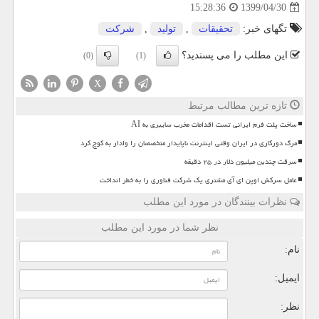
1399/04/30
15:28:36
تگهای خبر:
تحقیقات
,
تولید
,
شركت
این مطلب را می پسندید؟
(0)
(1)
X
تازه ترین مطالب مرتبط
ساخت پلت فرم ایرانی تست اقدامات مخرب سایبری به AI
مرگ دورکاری در ایران وقتی اینترنت ناپایدار متخصصان را وادار به کوچ کرد
سرقت چندین میلیون دلار در ۲۵ دقیقه
عامل سرکش اوپن ای آی مشتری یک شرکت فناوری را به خطر انداخت
نظرات بینندگان در مورد این مطلب
نظر شما در مورد این مطلب
نام:
ایمیل:
نظر: