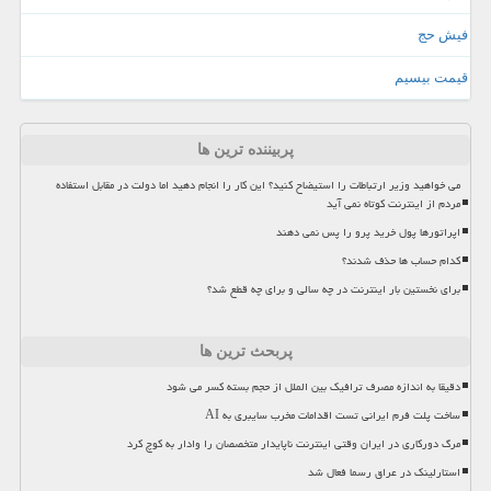
فیش حج
قیمت بیسیم
پربیننده ترین ها
می خواهید وزیر ارتباطات را استیضاح کنید؟ این کار را انجام دهید اما دولت در مقابل استفاده
مردم از اینترنت کوتاه نمی آید
اپراتورها پول خرید پرو را پس نمی دهند
کدام حساب ها حذف شدند؟
برای نخستین بار اینترنت در چه سالی و برای چه قطع شد؟
پربحث ترین ها
دقیقا به اندازه مصرف ترافیک بین الملل از حجم بسته کسر می شود
ساخت پلت فرم ایرانی تست اقدامات مخرب سایبری به AI
مرگ دورکاری در ایران وقتی اینترنت ناپایدار متخصصان را وادار به کوچ کرد
استارلینک در عراق رسما فعال شد