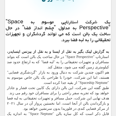
یك شركت استارتاپی موسوم به ˮSpace
Perspectiveˮ به مدلول ˮچشم انداز فضاˮ در حال
ساخت یك بالن است كه می تواند گردشگران و تجهیزات
تحقیقاتی را به لبه فضا ببرد.
به گزارش لینک بگیر به نقل از ایسنا و به نقل از بیزنس اینسایدر،
استارتاپ "Space Perspective" در حال ساخت یک بالن است که بتواند
مسافران و تجهیزات تحقیقاتی را به "لبه فضا" که به ارتفاع حدود صد
کیلومتری زمین گفته می شود، منتقل کند.
هم اکنون چندین شرکت به دنبال ورود به بازار "گردشگری فضایی"
هستند، اما این شرکت، خودرا با طراحی یک بالن خاص موسوم به
"Spaceship Neptune" از بقیه جدا کرده است.
طبق گفته این شرکت، این بالن دارای یک کابین تحت فشار و جادار
خواهد بود که تجربه سفر راحتی را برای مسافران خود رقم می زند.
هدف نهایی این شرکت، حمل مسافر و تجهیزات تحقیقاتی به لبه فضا
و بازگرداندن بالن از آنجا است، اما نخستین پرواز آن در سال ۲۰۲۱
از مرکز فضایی کندی در فلوریدا بدون سرنشین خواهد بود.
قابل ذکر است که کل سازه بالن "Space Neptune" به اندازه یک