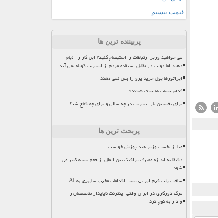
قیمت بیسیم
پربیننده ترین ها
می خواهید وزیر ارتباطات را استیضاح کنید؟ این کار را انجام
دهید اما دولت در مقابل استفاده مردم از اینترنت کوتاه نمی آید
اپراتورها پول خرید پرو را پس نمی دهند
کدام حساب ها حذف شدند؟
برای نخستین بار اینترنت در چه سالی و برای چه قطع شد؟
پربحث ترین ها
متا از نخست وزیر هند پوزش خواست
دقیقا به اندازه مصرف ترافیک بین الملل از حجم بسته کسر می
شود
ساخت پلت فرم ایرانی تست اقدامات مخرب سایبری به AI
مرگ دورکاری در ایران وقتی اینترنت ناپایدار متخصصان را
وادار به کوچ کرد