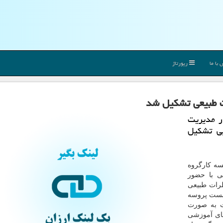
با ما
رپورتاژ
ت طبیعی تشكیل شد
در مدیریت
یی تشكیل
سه کارگروه
ی با حضور
طرات طبیعی
نشست پروسه
ت به صورت
ای آموزشی