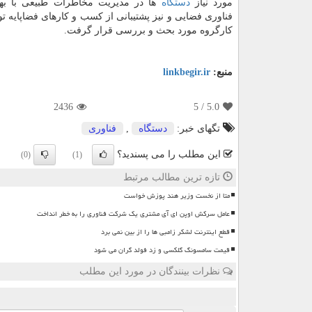
مورد نیاز
دستگاه
ها در مدیریت مخاطرات طبیعی با بهر
فناوری فضایی و نیز پشتیبانی از کسب و کارهای فضاپایه 
کارگروه مورد بحث و بررسی قرار گرفت.
منبع:
linkbegir.ir
2436
/ 5
5.0
تگهای خبر:
دستگاه
,
فناوری
این مطلب را می پسندید؟
(0)
(1)
تازه ترین مطالب مرتبط
متا از نخست وزیر هند پوزش خواست
عامل سرکش اوپن ای آی مشتری یک شرکت فناوری را به خطر انداخت
قطع اینترنت لشکر زامبی ها را از بین نمی برد
قیمت سامسونگ گلکسی و زد فولد گران می شود
نظرات بینندگان در مورد این مطلب
ن