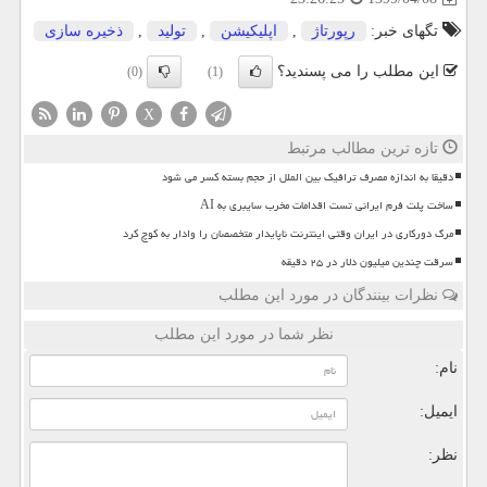
تگهای خبر:
رپورتاژ
,
اپلیكیشن
,
تولید
,
ذخیره سازی
این مطلب را می پسندید؟
(0)
(1)
X
تازه ترین مطالب مرتبط
دقیقا به اندازه مصرف ترافیک بین الملل از حجم بسته کسر می شود
ساخت پلت فرم ایرانی تست اقدامات مخرب سایبری به AI
مرگ دورکاری در ایران وقتی اینترنت ناپایدار متخصصان را وادار به کوچ کرد
سرقت چندین میلیون دلار در ۲۵ دقیقه
نظرات بینندگان در مورد این مطلب
نظر شما در مورد این مطلب
نام:
ایمیل:
نظر: