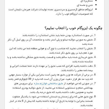
سنگریزه ای
شنی و ماسه ای
ایزوگام مناطق گرمسیری و سردسیری، عمده تولیدات شرکت هیرمان دلیجان است
که خصوصیات ایزوگام خوب را دارد.
چگونه یک ایزوگام خوب را انتخاب نماییم؟
در صورت استاندارد بودن حتما باید نشان استاندارد را داشته باشد
عایقی به صورتی دولایه تیشو و پلی استر باشد و مشخصات آن بر روی لیبل آن ذکر
شده باشد
عایقی را انتخاب نمایید که متناسب با نوع آب و هوایی منطقه شما می باشد که این
مورد هم باید بر روی عایق ذکر شده باشد.
عایق خریداری شده باید سالم باشد و قسمت پاشنه عایق مشکلی نداشته باشد و یا
شکسته نشده باشد
دقت داشته باشید افرادی که نصب عایق را بر عهده دارند حتما ضمانت اجرایی و
بیمه نامه معتبر را داشته باشد.
در برخی از شرکت ها وزن عایق ها پایین است بنابراین یکی از موارد بسیار مهمی
که باید مد نظر قرار دهید، میزان وزن آن است که نباید از 39 کیلوگرم کمتر باشد.
در صورتی که می خواهید از
عایق ساختمانی خوارزم سازه
برای سرویس های
بهداشتی حمام و دستشویی استفاده می نمایید، از عایق دولایه پودری استفاده
نمایید و همچنین دقت داشته باشید که عایق درجه یک باشد.
نوع عایق هایی که برای زمستان و تابستان استفاده می شود با یکدیگر متفاوت
هستند بنابراین با توجه به تاریخ آن توجه داشته باشید که بیش از 6 ماه در انبار
نمانده باشد.