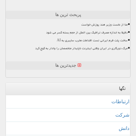
پربحث ترین ها
متا از نخست وزیر هند پوزش خواست
دقیقا به اندازه مصرف ترافیک بین الملل از حجم بسته کسر می شود
ساخت پلت فرم ایرانی تست اقدامات مخرب سایبری به AI
مرگ دورکاری در ایران وقتی اینترنت ناپایدار متخصصان را وادار به کوچ کرد
جدیدترین ها
تگها
ارتباطات
شركت
دانش