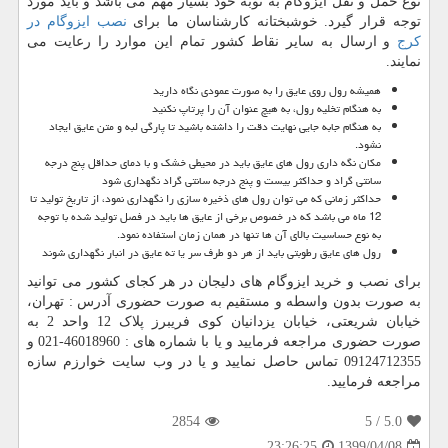
نوع حمل و نقل ایزوگام به نوبه خود بسیار مهم می باشد و باید مورد
توجه قرار گیرد. خوشبختانه کارشناسان ما برای
نصب ایزوگام در
کرج
و ارسال به سایر نقاط کشور تمام این موارد را رعایت می
نمایند.
همیشه رول روی عایق را به صورت عمودی نگاه دارید
به هنگام تخلیه رول، به هیچ عنوان آن را پرتاپ نکنید
به هنگام جابه جایی نهایت دقت را داشته باشید تا پارگی لبه و متن عایق ایجاد
نشود.
مکان نگه داری رول های عایق باید در محیطی خشک و با دمای حداقل پنج درجه
سانتی گراد و حداکثر بیست و پنج درجه سانتی گراد نگهداری شود
حداکثر زمانی که می توان رول های ذخیره سازی را نگهداری نمود، از تاریخ تولید تا
12 ماه می باشد که در خصوص برخی از عایق ها باید در فصل تولید شده با توجه
به نوع حساسیت بالای آن ها تنها در همان زمان استفاده نمود.
رول های عایق رطوبتی باید از هر دو طرف سر یا ته عایق در انبار نگهداری شوند
برای نصب و خرید ایزوگام های دلیجان در هر کجای کشور می توانید
به صورت بدون واسطه و مستقیم به صورت حضوری آدرس : تهران،
خیابان شریعتی، خیابان یزدانیان کوی فریبرز پلاک 12 واحد 2 به
صورت حضوری مراجعه فرمایید و یا با شماره های : 46018960-021 و
09124712355 تماس حاصل نمایید و یا در وب سایت خوارزم سازه
مراجعه فرمایید.
2854
/ 5
5.0
1399/04/08
23:26:25