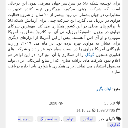
برای توسعه شبکه ۵G در سرتاسر جهان معرفی نمود. این درحالی
است که شرکت چینی مذکور، بزرگترین تهیه کننده تجهیزات
مخابراتی در جهان بشمار می رود. بیشتر از ۲۰ سال از شروع فعالیت
هواوی در برزیل می گذرد. این شرکت چینی برای آزمایش شبکه ۵G
با اپراتورهای محلی در این کشور همکاری می کند. مهمترین شرکای
هواوی در برزیل، تلفونیکا برزیل، تی آی ام، کلارو( متعلق به آمریکا
موویل) و او آی اس آ هستند. پیش از این آمریکا از ابزارهای دیگری
برای فشار به هواوی بهره برده بود. در ماه می ۲۰۱۹، وزارت
بازرگانی آمریکا هواوی را در لیست سیاه خود قرار داد و شرکت های
فناوری همچون
گوگل
را از همکاری با آن منع کرد. در این اواخر هم
اعلام نمود شرکت های تراشه سازی که از منابع آمریکایی برای تولید
محصول استفاده می نمایند، برای همکاری با هواوی باید اجازه دریافت
نمایند.
منبع:
لینك بگیر
2890
/ 5
5.0
1399/04/06
14:18:22
تگهای خبر:
اپراتور
,
تولید
,
سامسونگ
,
سرمایه
گذاری