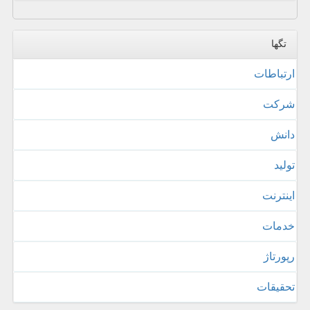
تگها
ارتباطات
شركت
دانش
تولید
اینترنت
خدمات
رپورتاژ
تحقیقات