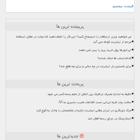
قیمت بیسیم
پربیننده ترین ها
می خواهید وزیر ارتباطات را استیضاح کنید؟ این کار را انجام دهید اما دولت در مقابل استفاده
مردم از اینترنت کوتاه نمی آید
اپراتورها پول خرید پرو را پس نمی دهند
کدام حساب ها حذف شدند؟
برای نخستین بار اینترنت در چه سالی و برای چه قطع شد؟
پربحث ترین ها
دقیقا به اندازه مصرف ترافیک بین الملل از حجم بسته کسر می شود
ساخت پلت فرم ایرانی تست اقدامات مخرب سایبری به AI
مرگ دورکاری در ایران وقتی اینترنت ناپایدار متخصصان را وادار به کوچ کرد
استارلینک در عراق رسما فعال شد
جدیدترین ها