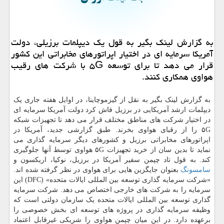
به گزارش لینك بگیر به قول یك دیپلمات برزیلی، دولت
آمریكا سرمایه ای در اختیار اپراتورهای مخابراتی این كشور
قرار می دهد تا برای توسعه ۵G با شركت های رقیب
هواوی همكاری كنند.
به گزارش لینک بگیر به نقل از گیزموچاینا، در اوایل هفته جاری یک
دیپلمات ارشد آمریکایی در برزیل فاش کرد دولت آمریکا سرمایه ای
در اختیار شرکت های مناطق مختلف قرار می دهد تا تجهیزات شبکه
۵G را از رقبای هواوی بخرند. طبق گزارشی جدید، آمریکا در
اپراتورهای مخابراتی برزیل و کشورهای دیگر سرمایه گذاری می
نماید تا بدین سان از خرید تجهیزات ۵G هواوی توسط آنها جلوگیری
کند. به قول تاد چپمن سفیر آمریکا در برزیل، نوکیا، اریکسون و
سامسونگ
بعنوان جایگزین هایی برای هواوی در نظر گرفته شده اند.
«شرکت سرمایه گذاری توسعه بین المللی ایالات متحده» (DFC) این
سرمایه را به شرکت های خارجی اختصاص می دهد. شرکت سرمایه
گذاری توسعه بین المللی ایالات متحده یک سازمان دولتی است که
وظیفه سرمایه گذاری در پروژه های توسعه ای بخش خصوصی را
برعهده دارد. در این میان چپمن هواوی را شریکی غیرقابل اعتماد