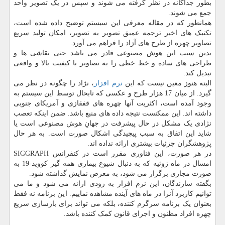
بطور جداگانه در نظر گرفته می شوند و سپس در یک تصویر واحد
جمع می شوند.
همانطور که در مقاله معرفی این سیستم توضیح داده شده است،
تکنیک های اخیر ترجمه عمیق تصویر به تصویر، امکان تولید سریع
تصاویر چهره از طرح های آزاد را فراهم می آورد.
بدین سبب این هوش مصنوعی قادر می باشد حتی نقاشی ها و
طراحی های ساده و خط خطی را به تصاویر با کیفیت بالا و واقعی
تبدیل کند.
البته هنوز معین نیست که این
نرم افزار
، نژاد را چگونه در نظر می
گیرد. از میان 17 هزار طرح و عکسی که تابحال توسط این سیستم به
وجود آمده است، اکثریت آنها چهره های قفقازی و آمریکای جنوبی
داشته اند. این ممکنست نتیجه داده های منبع باشد. ضمن اینکه تعصب
نژادی یک مشکل در حال پیشرفت در جهانِ هوش مصنوعی است یا
شاید این اتفاق به سبب پیچیدگی اشکال صورت است. به هر حال
پژوهشگران جزئیات بیشتری ارائه نداده اند.
در هر صورت، این فناوری مقرر است در کنفرانس SIGGRAPH
امسال در ماه ژوئیه که به دنبال شیوع بیماری همه گیر کووید-19 به
صورت مجازی برگزار می شود، به معرض نمایش گذاشته شود.
بگفته سازندگان، این نرم افزار به زودی ارائه می شود و ما می
توانیم کاربرد آنرا در ماه های آینده مشاهده نماییم. این برنامه نه فقط
بعنوان یک برنامه سرگرم کننده، بلکه می تواند برای بازسازی سریع
چهره افراد مظنون و اجرای قانون کمک کننده باشد.