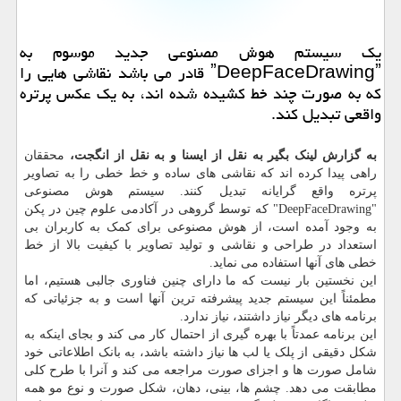
یك سیستم هوش مصنوعی جدید موسوم به
ˮDeepFaceDrawingˮ قادر می باشد نقاشی هایی را
كه به صورت چند خط كشیده شده اند، به یك عكس پرتره
واقعی تبدیل كند.
به گزارش لینک بگیر به نقل از ایسنا و به نقل از انگجت،
محققان
راهی پیدا کرده اند که نقاشی های ساده و خط خطی را به تصاویر
پرتره واقع گرایانه تبدیل کنند. سیستم هوش مصنوعی
"DeepFaceDrawing" که توسط گروهی در آکادمی علوم چین در پکن
به وجود آمده است، از هوش مصنوعی برای کمک به کاربران بی
استعداد در طراحی و نقاشی و تولید تصاویر با کیفیت بالا از خط
خطی های آنها استفاده می نماید.
این نخستین بار نیست که ما دارای چنین فناوری جالبی هستیم، اما
مطمئناً این سیستم جدید پیشرفته ترین آنها است و به جزئیاتی که
برنامه های دیگر نیاز داشتند، نیاز ندارد.
این برنامه عمدتاً با بهره گیری از احتمال کار می کند و بجای اینکه به
شکل دقیقی از پلک یا لب ها نیاز داشته باشد، به بانک اطلاعاتی خود
شامل صورت ها و اجزای صورت مراجعه می کند و آنرا با طرح کلی
مطابقت می دهد. چشم ها، بینی، دهان، شکل صورت و نوع مو همه