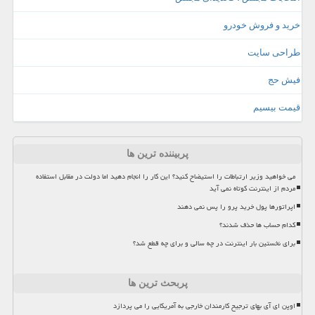
خرید و فروش خودرو
طراحی سایت
فیش حج
قیمت بیسیم
پربیننده ترین ها
می خواهید وزیر ارتباطات را استیضاح کنید؟ این کار را انجام دهید اما دولت در مقابل استفاده
مردم از اینترنت کوتاه نمی آید
اپراتورها پول خرید پرو را پس نمی دهند
کدام حساب ها حذف شدند؟
برای نخستین بار اینترنت در چه سالی و برای چه قطع شد؟
پربحث ترین ها
اوپن ای آی بهای ترجیح کارمندان خارجی به آمریکایی را می پردازد