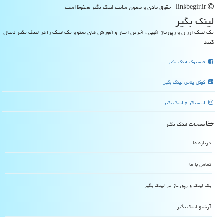
linkbegir.ir - حقوق مادی و معنوی سایت لینك بگیر محفوظ است
لینك بگیر
بک لینک ارزان و رپورتاژ آگهی ، آخرین اخبار و آموزش های سئو و بک لینک را در لینک بگیر دنبال
کنید
فیسبوک لینک بگیر
گوگل پلاس لینک بگیر
اینستاگرام لینک بگیر
صفحات لینك بگیر
درباره ما
تماس با ما
بک لینک و رپورتاژ در لینك بگیر
آرشیو لینك بگیر