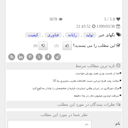
3078
/ 5
5.0
1399/03/30
21:43:52
تگهای خبر:
تولید
,
رایانه
,
فناوری
,
كیفیت
این مطلب را می پسندید؟
(0)
(1)
X
تازه ترین مطالب مرتبط
متا از نخست وزیر هند پوزش خواست
ساخت پلت فرم ایرانی تست اقدامات مخرب سایبری به AI
مرگ دورکاری در ایران وقتی اینترنت ناپایدار متخصصان را وادار به کوچ کرد
سرقت چندین میلیون دلار در ۲۵ دقیقه
نظرات بینندگان در مورد این مطلب
نظر شما در مورد این مطلب
نام: