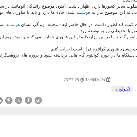
فته است.
مطلوب سایر كشورها دارد، اظهار داشت: اكنون موضوع رانندگی اتوماتیك در س
بی به این موضوع نیاز به
هوشمند
شدن جاده ها دارد و باید با فناوری های نوی
اعات كمك كند اظهار داشت: در حال حاضر ابعاد مختلف زندگی انسان
هوشمند
شده
 با تحقیقاتی رو به توسعه رود.
نتوم گفت: ما در این وزارتخانه از این فناوری حمایت می كنیم و امیدواریم این
هت پیشبرد فناوری كوانتوم قرار است اجرایی كنیم.
گی دستگاه ها در حوزه كوانتوم گام هایی برداشته شود و پروژه های پژوهشگرا
1396/06/05
23:22:28
,
تكنولوژی
X