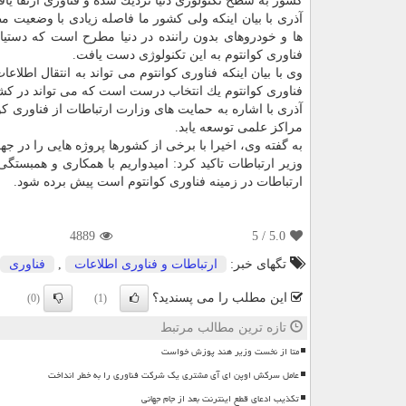
كشور به سطح تكنولوژی دنیا نزدیك شده و فناوری ارتقا یا
آذری با بیان اینكه ولی كشور ما فاصله زیادی با وضعیت 
ها و خودروهای بدون راننده در دنیا مطرح است كه دستیا
فناوری كوانتوم به این تكنولوژی دست یافت.
وی با بیان اینكه فناوری كوانتوم می تواند به انتقال اطل
فناوری كوانتوم یك انتخاب درست است كه می تواند در كشور
آذری با اشاره به حمایت های وزارت ارتباطات از فناوری كوا
مراكز علمی توسعه یابد.
به گفته وی، اخیرا با برخی از كشورها پروژه هایی را در ج
وزیر ارتباطات تاكید كرد: امیدواریم با همكاری و همبست
ارتباطات در زمینه فناوری كوانتوم است پیش برده شود.
4889
/ 5
5.0
تگهای خبر:
ارتباطات و فناوری اطلاعات
,
فناوری
این مطلب را می پسندید؟
(0)
(1)
تازه ترین مطالب مرتبط
متا از نخست وزیر هند پوزش خواست
عامل سرکش اوپن ای آی مشتری یک شرکت فناوری را به خطر انداخت
تکذیب ادعای قطع اینترنت بعد از جام جهانی