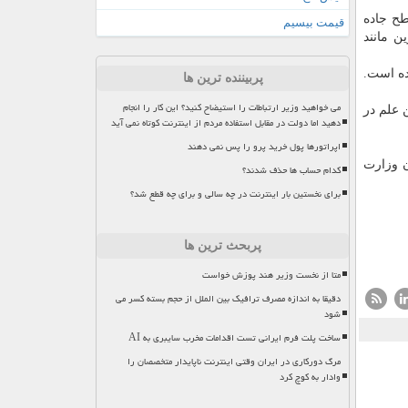
طح جاده
قیمت بیسیم
ن مانند
 است.
پربیننده ترین ها
می خواهید وزیر ارتباطات را استیضاح کنید؟ این کار را انجام
 علم در
دهید اما دولت در مقابل استفاده مردم از اینترنت کوتاه نمی آید
اپراتورها پول خرید پرو را پس نمی دهند
ن وزارت
کدام حساب ها حذف شدند؟
برای نخستین بار اینترنت در چه سالی و برای چه قطع شد؟
پربحث ترین ها
متا از نخست وزیر هند پوزش خواست
دقیقا به اندازه مصرف ترافیک بین الملل از حجم بسته کسر می
شود
ساخت پلت فرم ایرانی تست اقدامات مخرب سایبری به AI
مرگ دورکاری در ایران وقتی اینترنت ناپایدار متخصصان را
وادار به کوچ کرد