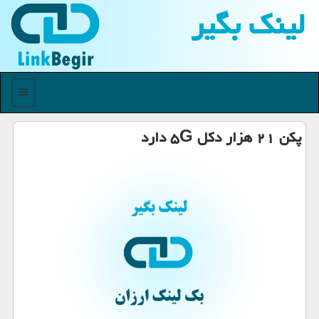
لینك بگیر
منو
پكن ۲۱ هزار دكل ۵G دارد