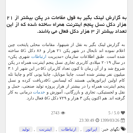
به گزارش لینك بگیر به قول مقامات در پكن بیشتر از ۲۱
هزار دكل نسل پنجم اینترنت همراه ساخته شده كه از این
تعداد بیشتر از ۳ هزار دكل فعال می باشند.
به گزارش لینک بگیر به نقل از شینهوا، مقامات محلی پایتخت چین
اعلام نموده اند تابحال در شهر پکن ۲۱ هزار و ۸۶ دکل ۵G ساخته
شده است. طبق اطلاعات سازمان «مدیریت
ارتباطات
شهری پکن»
در سال ۲۰۱۹ میلادی کاربری تجاری نسل پنجم اینترنت همراه در پکن
شروع شد و از آن زمان تا کنون تعداد کاربران ۵G در این شهر از ۳.۱
میلیون نفر بیشتر شده است. چاینا موبایل، چاینا یونی کام و چاینا تله
کام اولین اپراتورهایی هستند که لیسانس ۵Gدریافت کرده و نسل
پنجم اینترنت همراه را در بیشتر از هزار پروژه تولید صنعتی، حمل و
نقل و لجستیکی، تجاری و بازرگانی، آموزش و
خدمات
درمانی به کار
گرفته اند. هم اکنون پکن ۳ هزار و ۷۲۹ دکل ۵G فعال دارد.
2743
/ 5
5.0
1399/03/26
23:30:49
تگهای خبر:
اپراتور
,
ارتباطات
,
اینترنت
,
تولید