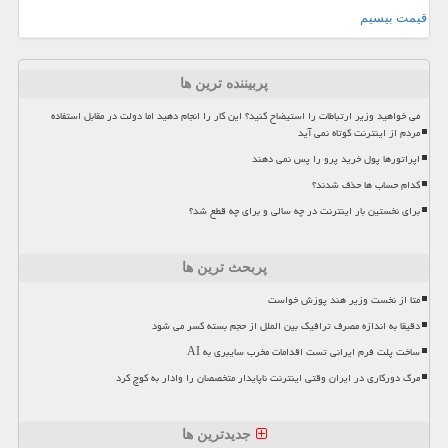
قیمت بیسیم
پربیننده ترین ها
می خواهید وزیر ارتباطات را استیضاح کنید؟ این کار را انجام دهید اما دولت در مقابل استفاده
مردم از اینترنت کوتاه نمی آید
اپراتورها پول خرید پرو را پس نمی دهند
کدام حساب ها حذف شدند؟
برای نخستین بار اینترنت در چه سالی و برای چه قطع شد؟
پربحث ترین ها
متا از نخست وزیر هند پوزش خواست
دقیقا به اندازه مصرف ترافیک بین الملل از حجم بسته کسر می شود
ساخت پلت فرم ایرانی تست اقدامات مخرب سایبری به AI
مرگ دورکاری در ایران وقتی اینترنت ناپایدار متخصصان را وادار به کوچ کرد
جدیدترین ها