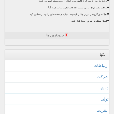
دقیقا به اندازه مصرف ترافیک بین الملل از حجم بسته کسر می شود
ساخت پلت فرم ایرانی تست اقدامات مخرب سایبری به AI
مرگ دورکاری در ایران وقتی اینترنت ناپایدار متخصصان را وادار به کوچ کرد
استارلینک در عراق رسما فعال شد
جدیدترین ها
تگها
ارتباطات
شركت
دانش
تولید
اینترنت