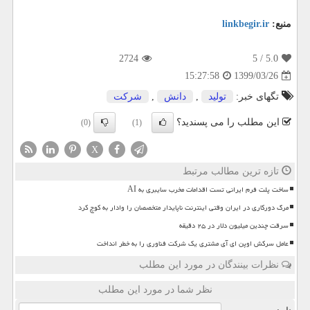
منبع:
linkbegir.ir
2724
/ 5
5.0
1399/03/26
15:27:58
تگهای خبر:
تولید
,
دانش
,
شركت
این مطلب را می پسندید؟
(0)
(1)
X
تازه ترین مطالب مرتبط
ساخت پلت فرم ایرانی تست اقدامات مخرب سایبری به AI
مرگ دورکاری در ایران وقتی اینترنت ناپایدار متخصصان را وادار به کوچ کرد
سرقت چندین میلیون دلار در ۲۵ دقیقه
عامل سرکش اوپن ای آی مشتری یک شرکت فناوری را به خطر انداخت
نظرات بینندگان در مورد این مطلب
نظر شما در مورد این مطلب