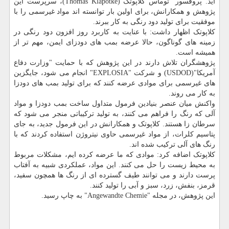
آید. پروفسور "توماس کلاپوتک"(Thomas Klapötke)، سرپرست این
پژوهش و همکارانش، برای اولین بار توانسته اند مواد غیرسمی را با
موفقیت برای تولید دود رنگی به کار ببرند.
کلاپوتک اظهار داشت: با عنایت به کاربرد روز افزون دود رنگی در
زمینه های گوناگون، حالا عرضه بمب های دودزای ایمن، مهم تر از
همیشه است.
پژوهشگران تلاش دارند در این پژوهش که با حمایت "وزارت دفاع
آمریکا"(USDOD) و شرکت "EXPLOSIA" انجام می شود، جایگزین
های غیرسمی برای موادی عرضه کنند که برای تولید بمب های دودزا
به کار می روند.
واکنش میان عنصر بنیادین فرمول متداول ساخت بمب دودزا و مواد
آلی که رنگ را فراهم می کنند، به تولید ترکیباتی منجر می شود که
سرطان زا هستند. کلاپوتک و همکارانش در این فرمول جدید، به جای
پتاسیم کلرات، از مواد غیرسمی حاوی نیتروژن استفاده کردند که با
رنگ های آلی ترکیب شده اند.
کلاپوتک اضافه کرد: موادی که ما عرضه کرده ایم، مشکلات مربوط
به محیط زیست را حل می کنند. این مواد، عملکردی شبیه به آفتاب
پرست دارند و می توانند طیف گسترده ای از رنگ ها همچون سفید،
قرمز، بنفش، زرد، سبز و آبی را تولید کنند.
این پژوهش، در مجله "Angewandte Chemie" به چاپ رسید.