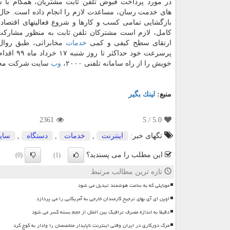
در مورد پرداخت قبوض تلفن ثابت مشتریان، همگام با 
های خدمت رسان، مساعدت لازم را انجام داده است. حال ب
بازگشایی تمامی کسب و کارها و شروع فعالیتهای اقتصا
کامل، لازم است مشترکان تلفن ثابت به منظور مشارکت 
ارتقای سطح کیفی و کمی
خدمات
مخابراتی، طبق روال 
پرسرعت خ
خویش را از راه سامانه تلفنی ۲۰۰۰،
وب
سایت شرکت مخابرات ایران به آدرس TCI.IR
منبع:
لینك بگیر
2361
/ 5
5.0
تگهای خبر:
اینترنت
,
خدمات
,
دستگاه
,
سای
این مطلب را می پسندید؟
(0)
(1)
تازه ترین مطالب مرتبط
موبایلی که به ساعت هوشمند تبدیل می شود
اوپن ای آی بهای ترجیح کارمندان خارجی به آمریکایی را می پردازد
دقیقا به اندازه مصرف ترافیک بین الملل از حجم بسته کسر می شود
مرگ دورکاری در ایران وقتی اینترنت ناپایدار متخصصان را وادار به کوچ کرد