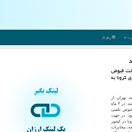
با ما
رپورتاژ
د
اخت قبوض
 كرونا به
 تهران از
مشترکان تلفن ثابت خواست تا قبوض خویش را پرداخت کنند. در ۳ ماه
بوض تلفنی
ود: در جهت
نا در کشور
ه، مخابرات