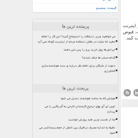
قیمت بیسیم
ینترنت
پربیننده ترین ها
 ثابت، قبوض
می خواهید وزیر ارتباطات را استیضاح کنید؟ این کار را انجام
دهید اما دولت در مقابل استفاده مردم از اینترنت کوتاه نمی آید
اپراتورها پول خرید پرو را پس نمی دهند
کدام حساب ها حذف شدند؟
دعوت از نخبگان برای اعلام نظر درباره ی سند هوشمندسازی
کشاورزی
پربحث ترین ها
موبایلی که به ساعت هوشمند تبدیل می شود
اوپن ای آی بهای ترجیح کارمندان خارجی به آمریکایی را می
پردازد
متا از نخست وزیر هند پوزش خواست
دقیقا به اندازه مصرف ترافیک بین الملل از حجم بسته کسر می
شود