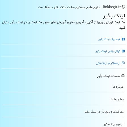
linkbegir.ir - حقوق مادی و معنوی سایت لینك بگیر محفوظ است
لینك بگیر
بک لینک ارزان و رپورتاژ آگهی ، آخرین اخبار و آموزش های سئو و بک لینک را در لینک بگیر دنبال
کنید
فیسبوک لینک بگیر
گوگل پلاس لینک بگیر
اینستاگرام لینک بگیر
صفحات لینك بگیر
درباره ما
تماس با ما
بک لینک و رپورتاژ در لینك بگیر
آرشیو لینك بگیر