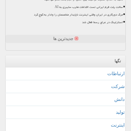
ساخت پلت فرم ایرانی تست اقدامات مخرب سایبری به AI
مرگ دورکاری در ایران وقتی اینترنت ناپایدار متخصصان را وادار به کوچ کرد
استارلینک در عراق رسما فعال شد
جدیدترین ها
تگها
ارتباطات
شركت
دانش
تولید
اینترنت