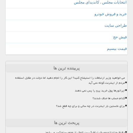
انتخابات مجلس ، کاندیدای مجلس
خرید و فروش خودرو
طراحی سایت
فیش حج
قیمت بیسیم
پربیننده ترین ها
می خواهید وزیر ارتباطات را استیضاح کنید؟ این کار را انجام دهید اما دولت در مقابل استفاده
مردم از اینترنت کوتاه نمی آید
اپراتورها پول خرید پرو را پس نمی دهند
کدام حساب ها حذف شدند؟
برای نخستین بار اینترنت در چه سالی و برای چه قطع شد؟
پربحث ترین ها
دقیقا به اندازه مصرف ترافیک بین الملل از حجم بسته کسر می شود