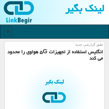
لینك بگیر
منو
طبق گزارشی جدید؛
انگلیس استفاده از تجهیزات ۵G هواوی را محدود
می كند