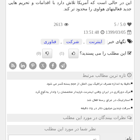
این در حالی است که آمریکا تلاش دارد با اقدامات و تحریم هایی
جدید فعالیتهای هواوی را محدود تر کند.
2613
/ 5
5.0
1399/03/05
13:51:48
تگهای خبر:
اینترنت
,
شركت
,
فناوری
این مطلب را می پسندید؟
(0)
(1)
X
تازه ترین مطالب مرتبط
دقیقا به اندازه مصرف ترافیک بین الملل از حجم بسته کسر می شود
مرگ دورکاری در ایران وقتی اینترنت ناپایدار متخصصان را وادار به کوچ کرد
استارلینک در عراق رسما فعال شد
سرقت چندین میلیون دلار در ۲۵ دقیقه
نظرات بینندگان در مورد این مطلب
نظر شما در مورد این مطلب
نام: