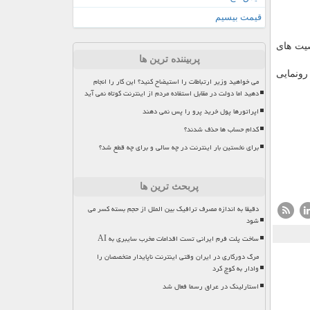
قیمت بیسیم
دیگر خصوصیت های
پربیننده ترین ها
رونمایی
می خواهید وزیر ارتباطات را استیضاح کنید؟ این کار را انجام
دهید اما دولت در مقابل استفاده مردم از اینترنت کوتاه نمی آید
اپراتورها پول خرید پرو را پس نمی دهند
کدام حساب ها حذف شدند؟
برای نخستین بار اینترنت در چه سالی و برای چه قطع شد؟
پربحث ترین ها
دقیقا به اندازه مصرف ترافیک بین الملل از حجم بسته کسر می
شود
ساخت پلت فرم ایرانی تست اقدامات مخرب سایبری به AI
مرگ دورکاری در ایران وقتی اینترنت ناپایدار متخصصان را
وادار به کوچ کرد
استارلینک در عراق رسما فعال شد