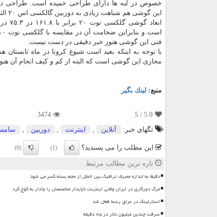
خصوص در لبه ها دارای طراحی خمیده است. طراحی دو
این گوشی هم شباهت زیادی به دوربین گالکسی اس ۲۰ الترا دارد.
فنی این گوشی هنوز خبر دقیقی در دست نیست.
با توجه به اینکه بعید است شیوع کرونا در ماه تابستان 
مجازی این گوشی است که البته از کم و کیف انجام آن هن
منبع:
لینك بگیر
3474
/ 5
5.0
تگهای خبر:
آنلاین
,
اینترنت
,
دوربین
,
سامس
این مطلب را می پسندید؟
(0)
(1)
تازه ترین مطالب مرتبط
دقیقا به اندازه مصرف ترافیک بین الملل از حجم بسته کسر می شود
مرگ دورکاری در ایران وقتی اینترنت ناپایدار متخصصان را وادار به کوچ کرد
استارلینک در عراق رسما فعال شد
سرقت چندین میلیون دلار در ۲۵ دقیقه