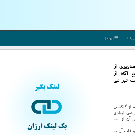
با ما
رپورتاژ
صاویری از
منابع آگاه از
ست خبر می
ه از گلکسی
گوشی ابعادی
ش آنلاین آن از سه
شگر ۶.۷ اینچی بوده و قاب آن به