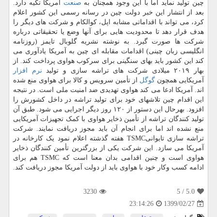
چین تولید نماید اما با این وجود همچنان به
صنعت
آمریکا تکیه دارد.
بعد از انتشار این خبر دولت چین در رسانه رسمی این کشور اعلام
کرد، می تواند با اقداماتی مشابه اپل، کوالکام و شرکت های دیگر را
هدف قرار دهد تا محدودیت هایی برای آنها وضع یا تحقیقاتی درباره
شرکت ها صورت گیرد. به نوشته نشریه گلوبال تایمز (روزنامه
انگلیسی زبان چینی) اقدامات مقابله ای چین به آمریکا یادآوری می
کند این کشور باید بهای سنگینی برای سرکوب هواوی پرداخت کند. از
بهار ۲۰۱۹ میلادی شرکت های تراشه سازی و تولید
نرم افزار
آمریکایی همچون
گوگل
از تأمین سرویس و کالا برای هواوی منع شده
اند. آمریکا ادعا می کند هواوی تهدیدی ضد امنیت ملی است. در نتیجه
این اقدام چین تلاشهای خود برای تولید تراشه در داخل کشورش را
افزود. بهرحال این دستور از ۱۲۰ روز دیگر اجرایی می شود. طبق آن
تولید کنندگان تراشه از تأمین ذخایر هواوی با کمک تجهیزات آمریکایی
منع نشده اند اما برای انجام آن باید مجوز دریافت نمایند. شرکت
تراشه سازی تایوانیTSMC هفته گذشته اعلام نمود یک کارخانه در
آمریکا می سازد. این شرکت یکی از بزرگترین تأمین کنندگان ذخایر
هواوی است و چنین اقدامی بدان معنا است که TSMC هم برای
ادامه کسب وکار خود با هواوی باید از دولت آمریکا مجوز دریافت کند.
3230
/ 5
5.0
1399/02/27
23:14:26