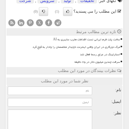
تگهای خبر:
تحقیقات
,
تولید
,
سرویس
,
شركت
این مطلب را می پسندید؟
(0)
(1)
X
تازه ترین مطالب مرتبط
ساخت پلت فرم ایرانی تست اقدامات مخرب سایبری به AI
مرگ دورکاری در ایران وقتی اینترنت ناپایدار متخصصان را وادار به کوچ کرد
استارلینک در عراق رسما فعال شد
سرقت چندین میلیون دلار در ۲۵ دقیقه
نظرات بینندگان در مورد این مطلب
نظر شما در مورد این مطلب
نام:
ایمیل:
نظر: