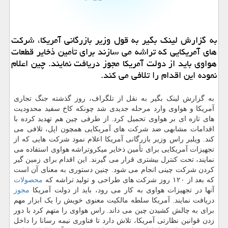
به گزارش لینك بگیر به قول وزیر بازرگانی آمریكا، شركت
های آمریكایی كه تراشه می سازند برای تأمین ذخایر قطعات
هواوی باید از دولت آمریكا مجوز دریافت نمایند. چین اعلام
نموده این اقدام را تلافی می كند.
به گزارش لینک بگیر به نقل از تلگراف، روز گذشته جنگ تجاری
آمریکا و هواوی وارد مرحله جدیدی شد چونکه کاخ سفید محدودیت
های تازه ای بر هواوی تحمیل کرد. از طرفی چین هم تهدید کرده با
اقدامات مشابهی ضد شرکت های آمریکایی همچون اپل، تلافی می
کند. ویلبر راس وزیر بازرگانی آمریکا اعلام نمود شرکت هایی که از
تجهیزات آمریکایی برای تأمین ذخایر میکروتراشه هواوی استفاده می
نمایند، تحت کنترل بیشتری قرار می گیرند. این اقدام برای زمین گیر
کردن شرکت چینی انجام می شود. چنین دستوری به معنای آن است
که بعد از ۱۲۰ روز شرکت های طراحی و تولید تراشه که
محصولات
آنها در تجهیزات هواوی به کار می رود، باید از دولت آمریکا
مجوز
دریافت نمایند. آمریکا سلطه مالکیت معنوی خویش را یک ابزار مهم
برای به چالش کشیدن چین می داند. راس هواوی را متهم کرد با دور
زدن قوانین نظارتی آمریکا، تلاش دارد تا فناوری نیمه رسانا را داخل