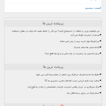
قیمت بیسیم
پربیننده ترین ها
می خواهید وزیر ارتباطات را استیضاح کنید؟ این کار را انجام دهید اما دولت در مقابل استفاده
مردم از اینترنت کوتاه نمی آید
اپراتورها پول خرید پرو را پس نمی دهند
کدام حساب ها حذف شدند؟
برای نخستین بار اینترنت در چه سالی و برای چه قطع شد؟
پربحث ترین ها
دقیقا به اندازه مصرف ترافیک بین الملل از حجم بسته کسر می شود
ساخت پلت فرم ایرانی تست اقدامات مخرب سایبری به AI
مرگ دورکاری در ایران وقتی اینترنت ناپایدار متخصصان را وادار به کوچ کرد
استارلینک در عراق رسما فعال شد