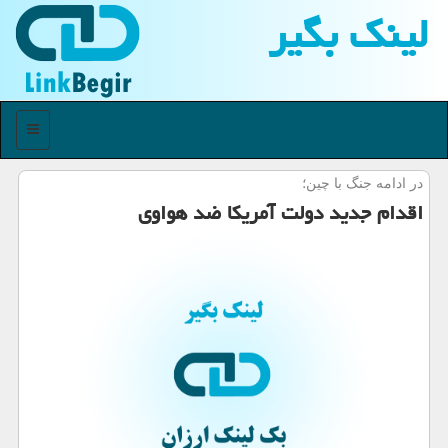
لینك بگیر
منو
در ادامه جنگ با چین؛
اقدام جدید دولت آمریكا ضد هواوی