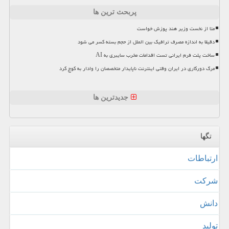
پربحث ترین ها
متا از نخست وزیر هند پوزش خواست
دقیقا به اندازه مصرف ترافیک بین الملل از حجم بسته کسر می شود
ساخت پلت فرم ایرانی تست اقدامات مخرب سایبری به AI
مرگ دورکاری در ایران وقتی اینترنت ناپایدار متخصصان را وادار به کوچ کرد
جدیدترین ها
تگها
ارتباطات
شركت
دانش
تولید