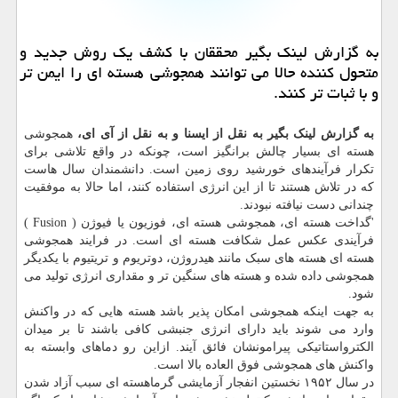
به گزارش لینك بگیر محققان با كشف یك روش جدید و
متحول كننده حالا می توانند همجوشی هسته ای را ایمن تر
و با ثبات تر كنند.
به گزارش لینک بگیر به نقل از ایسنا و به نقل از آی ای،
همجوشی
هسته ای بسیار چالش برانگیز است، چونکه در واقع تلاشی برای
تکرار فرآیندهای خورشید روی زمین است. دانشمندان سال هاست
که در تلاش هستند تا از این انرژی استفاده کنند، اما حالا به موفقیت
چندانی دست نیافته نبودند.
'گداخت هسته ای، همجوشی هسته ای، فوزیون یا فیوژن ( Fusion )
فرآیندی عکس عمل شکافت هسته ای است. در فرایند همجوشی
هسته ای هسته های سبک مانند هیدروژن، دوتریوم و تریتیوم با یکدیگر
همجوشی داده شده و هسته های سنگین تر و مقداری انرژی تولید می
شود.
به جهت اینکه همجوشی امکان پذیر باشد هسته هایی که در واکنش
وارد می شوند باید دارای انرژی جنبشی کافی باشند تا بر میدان
الکترواستاتیکی پیرامونشان فائق آیند. ازاین رو دماهای وابسته به
واکنش های همجوشی فوق العاده بالا است.
در سال ۱۹۵۲ نخستین انفجار آزمایشی گرماهسته ای سبب آزاد شدن