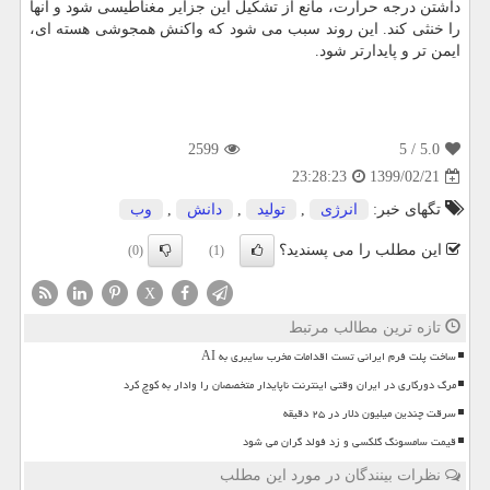
داشتن درجه حرارت، مانع از تشکیل این جزایر مغناطیسی شود و آنها
را خنثی کند. این روند سبب می شود که واکنش همجوشی هسته ای،
ایمن تر و پایدارتر شود.
2599
/ 5
5.0
1399/02/21
23:28:23
تگهای خبر:
انرژی
,
تولید
,
دانش
,
وب
این مطلب را می پسندید؟
(0)
(1)
X
تازه ترین مطالب مرتبط
ساخت پلت فرم ایرانی تست اقدامات مخرب سایبری به AI
مرگ دورکاری در ایران وقتی اینترنت ناپایدار متخصصان را وادار به کوچ کرد
سرقت چندین میلیون دلار در ۲۵ دقیقه
قیمت سامسونگ گلکسی و زد فولد گران می شود
نظرات بینندگان در مورد این مطلب