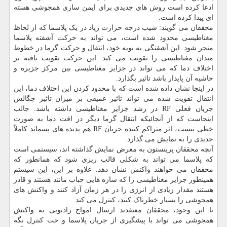
ادعا کرده است روش های جدیدی برای ایمن سازی همجوشی هسته
ای پیدا کرده است.
محققان می گویند: شیب درجه حرارت زیاد در یک پلاسما که از لحاظ
مغناطیسی محدود شده است، می تواند به حرکت آشفته پلاسما
منجر شود. این آشفتگی به نوبه خود، انتقال و حرکت گرما در خطوط
میدان مغناطیسی را تقویت می کند. این حرکت تقویت یافته بر
اختلاف دما که می تواند در جزایر مغناطیسی بین مرکز جزیره و
حاشیه آن پایدار باشد تاثیر بگذارد.
در اینجا نشان داده شده است که با محدود کردن این اختلاف دما، این
انتقال تقویت شده می تواند تاثیر عمیقی بر میزان تاثیر چگالش
جریان فعلی RF در رشد جزایر مغناطیسی داشته باشد. جالب
اینجاست که از آنجائیکه انتقال گرما دیگر در افت دما به صورت
خطی نیست، اثر متراکم کننده جریان RF هم پدیده های پسماند کاملاً
جدیدی را به نمایش می گذارد.
آنچه محققان پرینستون به معرض نمایش گذاشته اند، سیستمی است
که پلاسما می تواند به شکلی قالب ریزی شود که همانطور که
محققان می خواهند واکنش نشان دهد. علاوه بر این، این سیستم
همینطور جزایر مغناطیسی را که سازه هایی حباب مانند هستند و قادر
هستند مقدار زیادی از انرژی را در هر زمان آزاد کنند و واکنش های
همجوشی را بسیار خطرناک کنند، کنترل می کند.
با این وجود، محققان معتقدند ارسال امواج رادیویی به واکنش
همجوشی می تواند با پیشگیری از جریان پلاسما و حت کنترل نگه