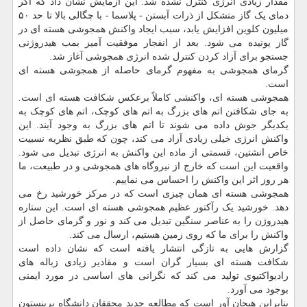
مقدار زیادی انرژی کنترل نشده شد. این آزمایش نشان داد که اگر
دمای یک گاز متشکل از ذرات آبستن - پلاسما - با چگالی بالا تا حد ۵۰
میلیون کلوین افزایش یابد، سبب ایجاد واکنش همجوشی هسته ای در
گاز یونیده می شود. بعد از انفجار موفقیت آمیز بمب هیدروژنی
جستجو برای آزاد کردن کنترل شده انرژی همجوشی آغاز شد.
گرمای همجوشی به مفهوم گرمای حاصله از همجوشی هسته ای
است.
همجوشی هسته ای، واکنشی کاملاً برعکس شکافت هسته ای است.
به جای شکافتن اتم های بزرگ به اتم های کوچک، اتم های کوچک به
یکدیگر جوش داده می شوند تا اتم های بزرگ به وجود آیند. این
واکنش انرژی خیلی زیادی آزاد می کند، چون که طبق نظریه نسبیت
خاص انشتین، قسمتی از ماده این واکنش به انرژی تبدیل می شود.
واقعیت این است که خارج از نیروگاه های همجوشی و در طبیعت، ما
هر روز اثر این واکنش را احساس می نماییم.
همجوشی هسته ای همان چیزی است که در مرکز خورشید رخ می
دهد. خورشید یک رآکتور عظیم همجوشی هسته ای است. این ستاره
هیدروژن را به عناصر سنگین تبدیل می کند و نور و گرمای حاصل از
واکنش را برای ما که روی زمین هستیم، ارسال می کند.
گزارش هایی به تازگی انتشار یافته است که نشان داده است
شکافت هسته ای بسیار گران است و مقادیر زیادی زباله های
رادیواکتیوی تولید می کند که نگرانی های اساسی در مورد ایمنی
بوجود می آورد.
بنابراین هیجان آور است که مطالعه جدید محققان دانشگاه پرینستون