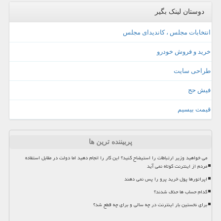
دوستان لینک بگیر
انتخابات مجلس ، کاندیدای مجلس
خرید و فروش خودرو
طراحی سایت
فیش حج
قیمت بیسیم
پربیننده ترین ها
می خواهید وزیر ارتباطات را استیضاح کنید؟ این کار را انجام دهید اما دولت در مقابل استفاده
مردم از اینترنت کوتاه نمی آید
اپراتورها پول خرید پرو را پس نمی دهند
کدام حساب ها حذف شدند؟
برای نخستین بار اینترنت در چه سالی و برای چه قطع شد؟