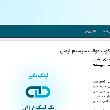
با ما
رپورتاژ
یدی نشان
قت سیستم
ال اکسپرس،
ی جنوبی"(USC) در بررسی جدید خود
نی بدن طی
فاعی اصلی