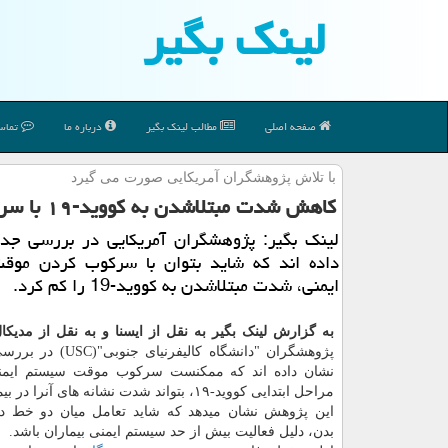
لینك بگیر
صفحه اصلی
مطالب لینك بگیر
درباره ما
تماس 
با تلاش پژوهشگران آمریكایی صورت می گیرد
كاهش شدت مبتلاشدن به كووید-۱۹ با سركوب موقت سیستم ایمنی
لینك بگیر: پژوهشگران آمریكایی در بررسی جد
داده اند كه شاید بتوان با سركوب كردن مو
ایمنی، شدت مبتلاشدن به كووید-19 را كم كرد.
به گزارش لینک بگیر به نقل از ایسنا و به نقل از مدیک
پژوهشگران "دانشگاه کالیفرنیا
نشان داده اند که ممکنست سرکوب موقت سیستم ایم
مراحل ابتدایی کووید-۱۹، بتواند شدت نشانه های آنرا در بیمار کم کند.
این پژوهش نشان میدهد که شاید تعامل میان دو خط د
بدن، دلیل فعالیت بیش از حد سیستم ایمنی بیماران باشد.