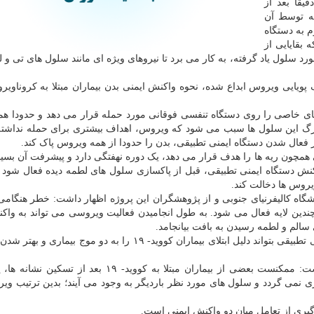
یقا بعد از
ه توسط آن
 به دستگاه
بقایایی از
ورد سلول یاد گرفته، به کار می برد تا نیروهای ویژه ای مانند سلول های تی و 
ویایی ویروس ابداع شده، نحوه واکنش ایمنی بدن بیماران مبتلا به کروناویرو
ای خاصی را روی دستگاه تنفسی فوقانی مورد حمله قرار می دهد و حدودا ه
مرگ این سلول ها سبب می شود که ویروس، اهداف بیشتری برای حمله نداشته
ز فعال شدن دستگاه ایمنی تطبیقی، بدن را حدودا از همه ویروس پاک کند.
ستگاه تنفسی همچون ریه ها را هدف قرار می دهد، یک دوره نهفتگی دارد و پیشرفت آن بسی
دستگاه ایمنی تطبیقی، قبل از پاکسازی سلول های لطمه دیده فعال شود و
یروس ها دخالت کند.
ادیار ایمنی شناسی دانشگاه کالیفرنیای جنوبی و از پژوهشگران این پروژه اظهار داشت: خطر هنگ
چندین لایه فعال می شود. به طول انجامیدن فعالیت ویروسی می تواند به وا
سالم و لطمه رسیدن به بافت بیانجامد.
شاید تعامل واکنش های دستگاه ایمنی ذاتی و دستگاه ایمنی تطبیقی بتواند دلیل ابتلای بیماران کووید- ۱۹ را به دو مو
"شان دو"(Sean Du)، نویسنده ارشد این پروژه اظهار داشت: ممکنست بعضی از بیماران مبتلا به کووید- ۱۹ 
ازی نمی گردد و سلول های مورد نظر باردیگر به وجود می آیند؛ بدین ترتیب و
گیری از تعامل میان دو واکنش ایمنی است.