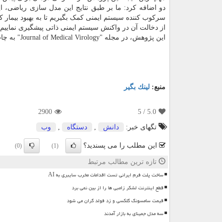
دو اضافه کرد: ما بر طبق نتایج این مدل سازی ریاضی، ای
سرکوب کننده سیستم ایمنی کمک بگیریم تا به بهبود بیمار کم
از دخالت آن در واکنش سیستم ایمنی ذاتی پیشگیری نماییم.
این پژوهش، در مجله "Journal of Medical Virology" به چاپ رسید.
منبع:
لینك بگیر
2900
/ 5
5.0
تگهای خبر:
دانش
,
دستگاه
,
وب
این مطلب را می پسندید؟
(0)
(1)
تازه ترین مطالب مرتبط
ساخت پلت فرم ایرانی تست اقدامات مخرب سایبری به AI
قطع اینترنت لشکر زامبی ها را از بین نمی برد
قیمت سامسونگ گلکسی و زد فولد گران می شود
سه مدل جمینای به بازار آمدند