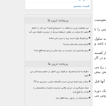
قیمت بیسیم
لنفوسیت
پربیننده ترین ها
می خواهید وزیر ارتباطات را استیضاح کنید؟ این کار را انجام
س را با
دهید اما دولت در مقابل استفاده مردم از اینترنت کوتاه نمی آید
اپراتورها پول خرید پرو را پس نمی دهند
مه سلول
 باشد و
کدام حساب ها حذف شدند؟
برای نخستین بار اینترنت در چه سالی و برای چه قطع شد؟
ار آهسته
 در کار
پربحث ترین ها
امی رخ می
دقیقا به اندازه مصرف ترافیک بین الملل از حجم بسته کسر می
کنش بیش
شود
ساخت پلت فرم ایرانی تست اقدامات مخرب سایبری به AI
ج بیماری و بهتر شدن آنها قبل
مرگ دورکاری در ایران وقتی اینترنت ناپایدار متخصصان را
بعد از تسکین نشانه ها، یک دوره
وادار به کوچ کرد
یروس می
استارلینک در عراق رسما فعال شد