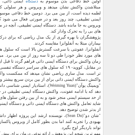
اولین خط دفاعی بدن موسوم به
دستگاه
ایمنی ذاتی، دق
مبتلاشدن واکنش نشان میدهد و ویروس و هر سلولی ک
لطمه دیده است، از بین می برد. دومین خط دفاعی موسوم
ایمنی تطبیقی، چند روز بعد و در صورتی فعال می شود که 
ویروس به جا مانده باشد. دستگاه ایمنی تطبیقی، آنچه در م
های بی را به تحرک وادار کند.
پژوهشگران با بهره گیری از یک مدل ریاضی که برای درک پ
بیماران مبتلا به آنفلوانزا مقایسه کردند.
آنفلوانزا، عفونتی با سرعت گسترش بالا است که سلول ه
های مورد نظر خودرا طی دو تا سه روز از بین می برد. 
زمان واکنش برای دستگاه ایمنی ذاتی فراهم گردد تا قبل ا
در مقابل، کووید- ۱۹ که سلول های سراسر د
تر است. مدل سازی ریاضی نشان میدهد که ممکنست واکنش 
واکنش دستگاه ایمنی ذاتی برای از بین بردن سریع بیشتر و
"ویمینگ یوآن"(Weiming Yuan)، است
دهد که با ادامه عفونت، واکنش دستگاه ایمنی تطبیقی در 
از حد سیستم ایمنی منجر شود و به از بین رفتن سلول های 
از بدتر شدن توضیح دهد.
بهبودی را تجربه کنند اما بدن بطور کامل از ویروس پاکس
تواند باردیگر اوج بگیرد.
مهم ترین نتیجه این پژوهش، ارائه نوعی درمان برای پیش 