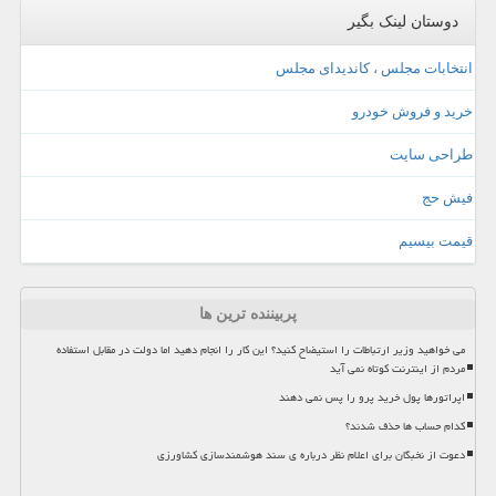
دوستان لینک بگیر
انتخابات مجلس ، کاندیدای مجلس
خرید و فروش خودرو
طراحی سایت
فیش حج
قیمت بیسیم
پربیننده ترین ها
می خواهید وزیر ارتباطات را استیضاح کنید؟ این کار را انجام دهید اما دولت در مقابل استفاده
مردم از اینترنت کوتاه نمی آید
اپراتورها پول خرید پرو را پس نمی دهند
کدام حساب ها حذف شدند؟
دعوت از نخبگان برای اعلام نظر درباره ی سند هوشمندسازی کشاورزی