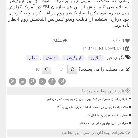
زمانی كه مشكلات امنیتی زوم برطرف نشود، از این اپلیكیشن
استفاده نمی كنند. پیش از این هم سازمان FBI در آمریكا گزارش
هایی درباره نفوذ هكرها به اپلیكیشن زوم دریافت كرده و به كاربران
خود درباره استفاده از قابلیت ویدئو كنفرانس اپلیكیشن زوم اخطار
داده بود.
3444
/ 5
5.0
1399/01/23
14:07:08
تگهای خبر:
آنلاین
,
اپلیكیشن
,
دانش
,
علم
این مطلب را می پسندید؟
(0)
(1)
X
تازه ترین مطالب مرتبط
دقیقا به اندازه مصرف ترافیک بین الملل از حجم بسته کسر می شود
ساخت پلت فرم ایرانی تست اقدامات مخرب سایبری به AI
استارلینک در عراق رسما فعال شد
سرقت چندین میلیون دلار در ۲۵ دقیقه
نظرات بینندگان در مورد این مطلب