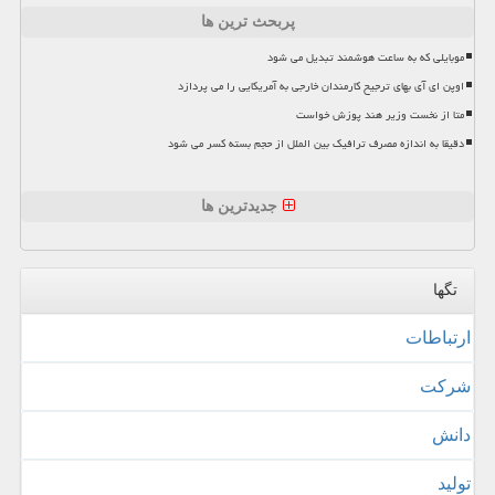
پربحث ترین ها
موبایلی که به ساعت هوشمند تبدیل می شود
اوپن ای آی بهای ترجیح کارمندان خارجی به آمریکایی را می پردازد
متا از نخست وزیر هند پوزش خواست
دقیقا به اندازه مصرف ترافیک بین الملل از حجم بسته کسر می شود
جدیدترین ها
تگها
ارتباطات
شركت
دانش
تولید