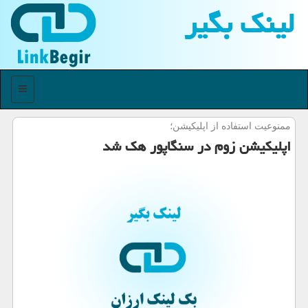
لینك بگیر
منو
ممنوعیت استفاده از اپلیكیشن؛
اپلیكیشن زوم در سنگاپور هك شد