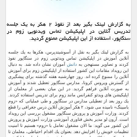
به گزارش لینك بگیر بعد از نفوذ ۲ هكر به یك جلسه
تدریس آنلاین در اپلیكیشن تماس ویدئویی زوم در
سنگاپور، استفاده از این اپلیكیشن ممنوع گردید.
به گزارش لینك بگیر به نقل از آسوشیتدپرس، هكرها به یك جلسه
آنلاین آموزش در اپلیكیشن تماس ویدئویی زوم در سنگاپور نفوذ
كردند و تصاویر مستهجن به
دانش
آموزان نشان داده شد. به دنبال
این رویداد مقامات این كشور استفاده از اپلیكیشن زوم برای آموزش
آنلاین را ممنوع كرده اند. روز چهارشنبه هفته گذشته برای پیشگیری
از گسترش ویروس كرونا، مدارس سنگاپور تعطیل شدند و آموزش
به صورت آنلاین فراهم گردید. در این میان بعضی از معلمان از
اپلیكیشن های ویدئو كنفرانس مانند زوم برای تدریس استفاده كردند.
یك روز بعد از تعطیلی مدارس در سنگاپور و طی عملیاتی كه «زوم
بامبینگ» نامیده می شود، ۲ هكر آموزش آنلاین درس جغرافی را قطع
كردند. وزارت آموزش و پرورش سنگاپور مشغول بررسی این رویداد
است. آرون لو مدیر بخش فناوری آموزشی وزارت آموزش و پرورش
این كشور می گوید: ما الان مشغول تعامل با «زوم» هستیم تا امنیت
تنظیمات خویش را افزایش دهد. بعنوان یك اقدام احتیاطی، معلمان تا