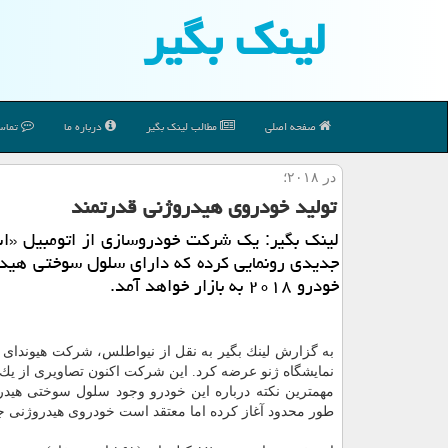
لینك بگیر
صفحه اصلی
مطالب لینك بگیر
درباره ما
تماس 
در ۲۰۱۸؛
تولید خودروی هیدروژنی قدرتمند
لینك بگیر: یك شركت خودروسازی از اتومبیل «ا
خودرو ۲۰۱۸ به بازار خواهد آمد.
نمایشگاه ژنو عرضه كرد. این شركت اكنون تصاویری از یك خودروی SUV با سوخت هیدروژنی رونمایی كرده كه سال آینده
طور محدود آغاز كرده اما معتقد است خودروی هیدروژنی جد