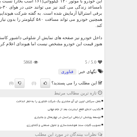
نام
برفی استرالیا آزمایش شده است. به گفته شركت هیوندایی 
كند.
داخل خودرو نیز صفحه های نمایش از شلوغی داشبور كاسته ا
هنوز قیمت این خودرو مشخص نیست اما هیوندای اعلام كرده این خودرویSUV سال آتی در كره 
5868
/ 5
5.0
تگهای خبر:
فناوری
این مطلب را می پسندید؟
(0)
(1)
تازه ترین مطالب مرتبط
عامل سرکش اوپن ای آی مشتری یک شرکت فناوری را به خطر انداخت
تکذیب ادعای قطع اینترنت بعد از جام جهانی
توسعه پوشش ارتباطی ایرانسل در چهارمحال و بختیاری
تصویب کلیات سند هوشمندسازی و تحول صنعتی و کشاورزی
نظرات بینندگان در مورد این مطلب