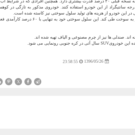
این خودرو با موتور ۱۲۰ كیلوواتی(۱۶۱ اسب بخار) نسبت به نسخه قبلی ۲۰ درصد قدرت بیشتری دارد. همچنین افرادی كه در ش
ساعد زندگی می كنند نیز می توانند حتی در هوای ۳۰-درجه سانتیگراد از این خودرو استفاده كنند. خودروی مذكور به تازگی در
در این خودرو از هزینه های تولید سلول سوختی نیز كاسته شده است.
همچنین خودرو می تواند مسافت ۵۸۰ كیلومتر را بدون نیاز به سوخت طی كند. این سلول سوختی خود
ند. صندلی ها نیز از چرم مصنوعی و الیاف تهیه شده اند.
جنوبی رونمایی می شود.
1396/05/26
23:58:55
X