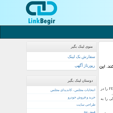
منوی لینک بگیر
سفارش بک لینک
نیز حركت می كند. این
رپورتاژ آگهی
دوستان لینک بگیر
به گزارش لینك بگیر به نقل از نیواطلس، شركت هیوندای سال گذشته طرح اولیه خودرویی با سلول سوختی هیدروژنی به نام FE Fuel Cell را در
انتخابات مجلس ، کاندیدای مجلس
خرید و فروش خودرو
ایی با این ویژگی را به
طراحی سایت
فیش حج