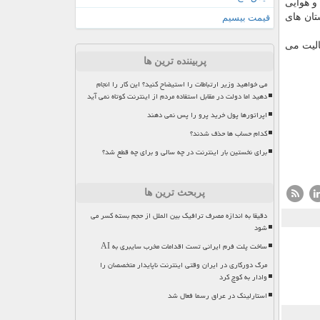
رایط آب و هوایی
 كوهستان های
قیمت بیسیم
 به تنهایی با ۶۰ درصد كارآمدی فعالیت می
پربیننده ترین ها
می خواهید وزیر ارتباطات را استیضاح کنید؟ این کار را انجام
دهید اما دولت در مقابل استفاده مردم از اینترنت کوتاه نمی آید
اپراتورها پول خرید پرو را پس نمی دهند
کدام حساب ها حذف شدند؟
برای نخستین بار اینترنت در چه سالی و برای چه قطع شد؟
پربحث ترین ها
دقیقا به اندازه مصرف ترافیک بین الملل از حجم بسته کسر می
شود
ساخت پلت فرم ایرانی تست اقدامات مخرب سایبری به AI
مرگ دورکاری در ایران وقتی اینترنت ناپایدار متخصصان را
وادار به کوچ کرد
استارلینک در عراق رسما فعال شد