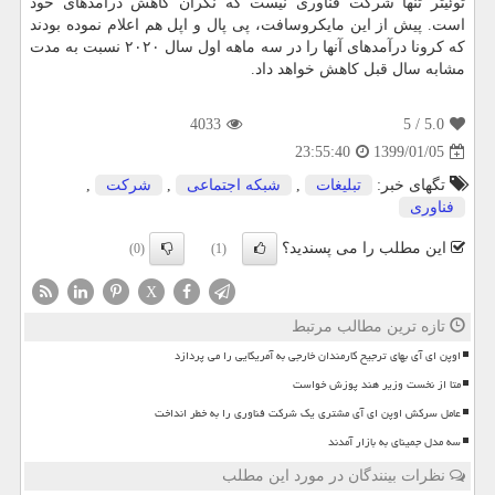
توئیتر تنها شركت فناوری نیست كه نگران كاهش درآمدهای خود
است. پیش از این مایكروسافت، پی پال و اپل هم اعلام نموده بودند
كه كرونا درآمدهای آنها را در سه ماهه اول سال ۲۰۲۰ نسبت به مدت
مشابه سال قبل كاهش خواهد داد.
4033
/ 5
5.0
1399/01/05
23:55:40
تگهای خبر:
تبلیغات
,
شبكه اجتماعی
,
شركت
,
فناوری
این مطلب را می پسندید؟
(0)
(1)
X
تازه ترین مطالب مرتبط
اوپن ای آی بهای ترجیح کارمندان خارجی به آمریکایی را می پردازد
متا از نخست وزیر هند پوزش خواست
عامل سرکش اوپن ای آی مشتری یک شرکت فناوری را به خطر انداخت
سه مدل جمینای به بازار آمدند
نظرات بینندگان در مورد این مطلب