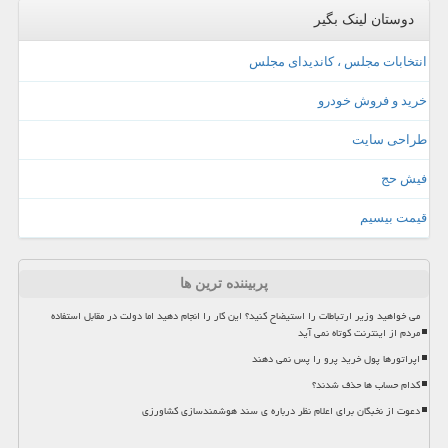
دوستان لینک بگیر
انتخابات مجلس ، کاندیدای مجلس
خرید و فروش خودرو
طراحی سایت
فیش حج
قیمت بیسیم
پربیننده ترین ها
می خواهید وزیر ارتباطات را استیضاح کنید؟ این کار را انجام دهید اما دولت در مقابل استفاده
مردم از اینترنت کوتاه نمی آید
اپراتورها پول خرید پرو را پس نمی دهند
کدام حساب ها حذف شدند؟
دعوت از نخبگان برای اعلام نظر درباره ی سند هوشمندسازی کشاورزی