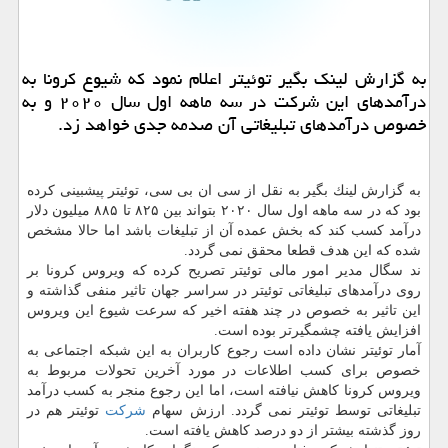
به گزارش لینك بگیر توئیتر اعلام نمود كه شیوع كرونا به
درآمدهای این شركت در سه ماهه اول سال ۲۰۲۰ و به
خصوص درآمدهای تبلیغاتی آن صدمه جدی خواهد زد.
به گزارش لینك بگیر به نقل از سی ان بی سی، توئیتر پیشبینی كرده
بود كه در سه ماهه اول سال ۲۰۲۰ بتواند بین ۸۲۵ تا ۸۸۵ میلیون دلار
درآمد كسب كند كه بخش عمده آن از تبلیغات باشد اما حالا مشخص
شده كه این هدف قطعا محقق نمی گردد.
ند سگال مدیر امور مالی توئیتر تصریح كرده كه ویروس كرونا بر
روی درآمدهای تبلیغاتی توئیتر در سراسر جهان تاثیر منفی گذاشته و
این تاثیر به خصوص در چند هفته اخیر كه سرعت شیوع این ویروس
افزایش یافته چشمگیرتر بوده است.
آمار توئیتر نشان داده است رجوع كاربران به این شبكه اجتماعی به
خصوص برای كسب اطلاعات در مورد آخرین تحولات مربوط به
ویروس كرونا كاهش نیافته است، اما این رجوع منجر به كسب درآمد
تبلیغاتی توسط توئیتر نمی گردد. ارزش سهام
شركت
توئیتر هم در
روز گذشته بیشتر از دو درصد كاهش یافته است.