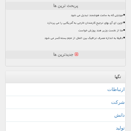
پربحث ترین ها
موبایلی که به ساعت هوشمند تبدیل می شود
اوپن ای آی بهای ترجیح کارمندان خارجی به آمریکایی را می پردازد
متا از نخست وزیر هند پوزش خواست
دقیقا به اندازه مصرف ترافیک بین الملل از حجم بسته کسر می شود
جدیدترین ها
تگها
ارتباطات
شركت
دانش
تولید