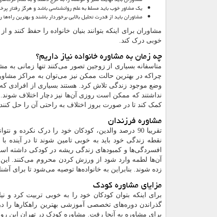
یک مشاور خوب باید مسلط به علم روانشناسی باشد و هرگز رفتار پرخاشگ
مشاوران باید از قدرت تحلیل بالایی برخوردار باشند و بهترین راه‌ها را
مشاوران برای اینکه بتوانند بنیان خانواده را حفظ کنند و ا
خوبی درک کند.
چه زمان به مشاوره خانواده نیاز داریم؟
متاسفانه بسیاری از زوجین تصور می‌کنند تنها زمانی به مشاو
چراکه در بهترین حالت ممکن نیز می‌توان به مراکز مشاور
وضع موجود زندگی تلاش کرد. هستند بسیاری از افرادی که 
نداشتند که ممکن است روزی آن‌ها نیز دچار اختلاف شوند. ب
کمک کند تا در صورت بروز اختلاف به راحتی آن را حل کنند.
مشاوره فرزندان
تقریبا 90 درصد والدین، کودکان خود را درک نکرده و 
نقطه زندگی خود باید به خوبی تامین شوند تا در آینده ب
افسردگی‌ها و کمبودهای زندگی ریشه در کودکی داشته است.
آن‌ها لطمه وارد شود از ورزش کردن محروم می‌کنند. این 
زده شوند. بنابراین به خانواده‌ها توصیه می‌شود تا برای آش
مزایای مشاوره کودک
برای اینکه بتوان کودکان خود را به خوبی تربیت کرد و ن
گذراندن دوره‌های تخصصی آموزشی بهترین راهکارها را در 
برای مشاوره به آنجا رفت. مشاوره کودک در تهران این روزها