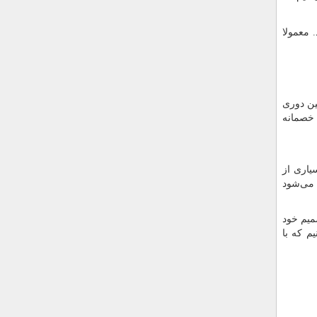
 معمولا
ین دوری
 خصمانه
یاری از
ه می‌شود
میم خود
یم که با