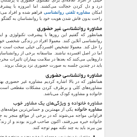
خیلی از افراد علاقه‌ای برای گفتگوی حضوری با پزشکان ن
درد و دل کردن خجالت می‌کشند. اما امروزه با پیشرف
امکان
مشاوره تلفنی روانشناسی
فراهم شده و افراد می‌توا
راحت بدون فاش شدن هویت خود با روانشناسان به گفتگو بپ
مشاوره روانشناسی غیر حضوری
همانطور که گفتیم این روزها با پیشرفت تکنولوژی و ای
روانشناسی آنلاین کنند. معمولا افراد در زندگی شخصی خود
را حل کند. معمولا تشخیص افسردگی خیلی سخت است چراک
اما در اصل افسرده نباشند. متاسفانه برخی از روانشناسان 
داروهایی می‌کنند که بعدها در سلامت بیماران تاثیرات مخر
باید در چندین جلسه به صورت حضوری نزد پزشک بروند.
مشاوره روانشناسی حضوری
همانطور که در بالا اشاره کردیم مشاوره غیر حضوری بهتر
مشاوره‌های کلی و برطرف کردن مشکلات مقطعی است. م
خانواده و مشاوره کودک می‌باشد.
مشاوره خانواده و ویژگی‌های یک مشاور خوب
مشاوره خانواده
یکی از مهمترین و حساس‌ترین مولفه‌های حف
فراوانی مواجه می‌شوند که در برخی از مواقع منجر به جد
خانواده خبره می‌رفتند، اکنون صاحب فرزند بودند و از زندگی
بین ببرند باید به چند نکته مهم توجه کنند.
مشاوران باید نهایت صبر و حوصله را به خرج دهند و به تمام حرف‌ها