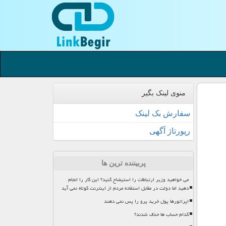
منوی لینک بگیر
سفارش بک لینک
رپورتاژ آگهی
پربیننده ترین ها
می خواهید وزیر ارتباطات را استیضاح کنید؟ این کار را انجام
دهید اما دولت در مقابل استفاده مردم از اینترنت کوتاه نمی آید
اپراتورها پول خرید پرو را پس نمی دهند
کدام حساب ها حذف شدند؟