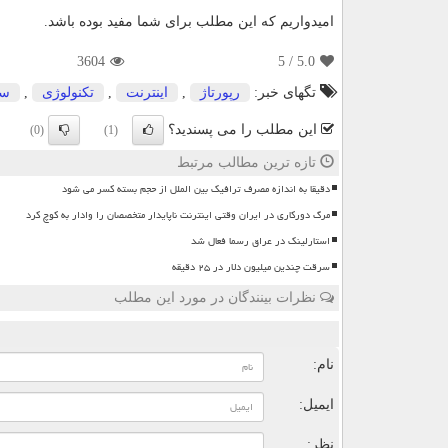
امیدواریم که این مطلب برای شما مفید بوده باشد.
3604
/ 5
5.0
تگهای خبر:
رپورتاژ
,
اینترنت
,
تكنولوژی
,
سا
این مطلب را می پسندید؟
(0)
(1)
تازه ترین مطالب مرتبط
دقیقا به اندازه مصرف ترافیک بین الملل از حجم بسته کسر می شود
مرگ دورکاری در ایران وقتی اینترنت ناپایدار متخصصان را وادار به کوچ کرد
استارلینک در عراق رسما فعال شد
سرقت چندین میلیون دلار در ۲۵ دقیقه
نظرات بینندگان در مورد این مطلب
ن
نام:
ایمیل:
نظر: