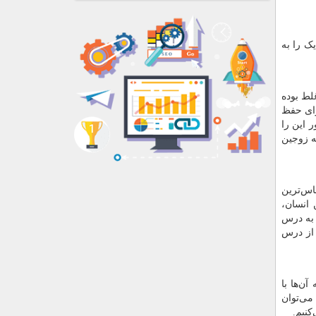
یک را به
غلط بوده
رای حفظ
 این را
ه زوجین
ساس‌ترین
 انسان،
 به درس
 از درس
ن‌ها با
می‌توان
کنیم.