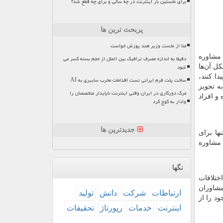
برای نخستین بار اینترنت در چه سالی و برای چه قطع شد؟
پربحث ترین ها
متا از نخست وزیر هند پوزش خواست
 مشاوره
دقیقا به اندازه مصرف ترافیک بین الملل از حجم بسته کسر می
شود
ل آن‌ها
ا کنند،
ساخت پلت فرم ایرانی تست اقدامات مخرب سایبری به AI
ه تجویز
مرگ دورکاری در ایران وقتی اینترنت ناپایدار متخصصان را
و افراد
وادار به کوچ کرد
جدیدترین ها
ها برای
مشاوره
تگها
ختلافات
مشاوران
ارتباطات
شركت
دانش
تولید
ود را از
اینترنت
خدمات
رپورتاژ
تحقیقات