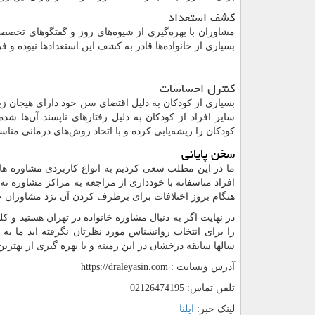
کشف استعداد
مشاوران با بهره‌گیری از شیوه‌های روز و گفتگوهای تخصصی 
بسیاری از خانواده‌ها قادر به کشف این استعدادها نبوده و 
کنترل احساسات
بسیاری از کودکان به دلیل اقتضای سن خود دارای هیجان ز
سایر افراد از کودکان به دلیل رفتارهای ناپسند آن‌ها ش
کودکان را ریشه‌یابی کرده و با اتخاذ روش‌های درمانی مناس
سخن پایانی
ما در این مطلب سعی کردیم به انواع کاربردی مشاوره ‌ها
افراد متاسفانه با خودداری از مراجعه به مراکز مشاوره نه ت
هنگام بروز اختلافات برای برطرف کردن آن نزد مشاوران خب
در نهایت اگر به دنبال مشاوره خانواده در تهران هستید و ک
را برای انتخاب روانشناس مورد نظرتان نگرفته اید ما
سالها سابقه درخشان در این زمینه و با بهره گیری از بهترین
آدرس وبسایت :
https://draleyasin.com
تلفن تماس: 02126474195
لینک خبر:
ایلنا