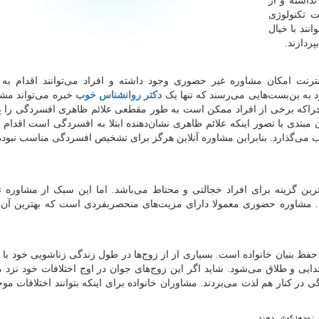
داشته و از
ت تکنولوژی
نند با خیال
ردازند.
نترنت امکان مشاوره غیر حضوری وجود داشته و افراد می‌توانند اقدام به
 به بن‌بست‌هایی می‌رسند که تنها یک
دکتر روانشناس خوب
خبره می‌تواند مشک
ه برخی از افراد ممکن است به طور مقطعی علائم ظاهری افسردگی را پید
مبتدی با تصور اینکه علائم ظاهری نشان‌دهنده ابتلا به افسردگی است اقدام ب
ب می‌گذارد. بنابراین مشاوره آنلاین هرگز برای تشخیص افسردگی مناسب نبوده 
ین گزینه برای افراد خجالتی و محتاط می‌باشد. اما این سبک از مشاوره تن
شاوره حضوری معمولا دارای مزیت‌های منحصربفردی است که بهترین آن 
ظ بنیان خانواده است. بسیاری از از زوج‌ها در طول زندگی زناشویی خود با ا
ایی و طلاق می‌شود. شاید اگر این زوج‌های جوان در اوج اختلافات خود نزد 
 در کنار هم لذت می‌بردند. مشاوران خانواده برای اینکه بتوانند اختلافات موج
ی زوج‌ها گوش دهند.