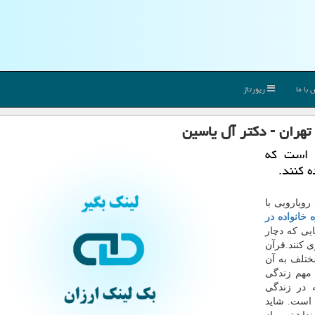
با ما
رپورتاژ
تهران - دكتر آل یاسین
ی است كه
ه كنند.
ویارویی با
 خانواده در
ایی که دچار
ی کنند.قرآن
ختلف به آن
 مهم زندگی
ه در زندگی
 است. شاید