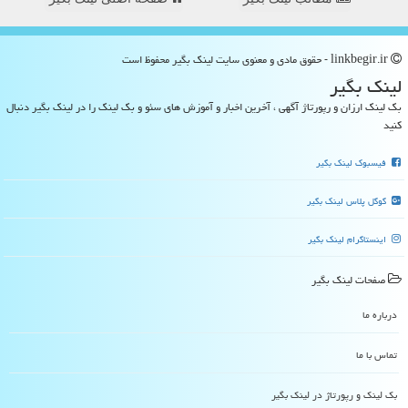
linkbegir.ir - حقوق مادی و معنوی سایت لینك بگیر محفوظ است
لینك بگیر
بک لینک ارزان و رپورتاژ آگهی ، آخرین اخبار و آموزش های سئو و بک لینک را در لینک بگیر دنبال
کنید
فیسبوک لینک بگیر
گوگل پلاس لینک بگیر
اینستاگرام لینک بگیر
صفحات لینك بگیر
درباره ما
تماس با ما
بک لینک و رپورتاژ در لینك بگیر