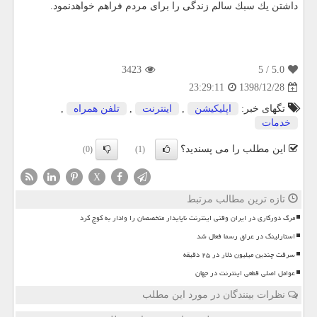
داشتن یك سبك سالم زندگی را برای مردم فراهم خواهدنمود.
3423
/ 5
5.0
1398/12/28
23:29:11
تگهای خبر:
اپلیكیشن
,
اینترنت
,
تلفن همراه
,
خدمات
این مطلب را می پسندید؟
(0)
(1)
X
تازه ترین مطالب مرتبط
مرگ دورکاری در ایران وقتی اینترنت ناپایدار متخصصان را وادار به کوچ کرد
استارلینک در عراق رسما فعال شد
سرقت چندین میلیون دلار در ۲۵ دقیقه
عوامل اصلی قطعی اینترنت در جهان
نظرات بینندگان در مورد این مطلب