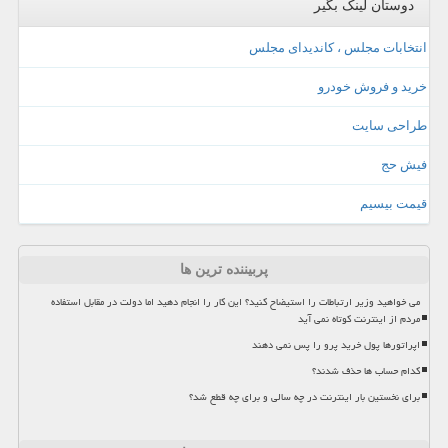
دوستان لینک بگیر
انتخابات مجلس ، کاندیدای مجلس
خرید و فروش خودرو
طراحی سایت
فیش حج
قیمت بیسیم
پربیننده ترین ها
می خواهید وزیر ارتباطات را استیضاح کنید؟ این کار را انجام دهید اما دولت در مقابل استفاده
مردم از اینترنت کوتاه نمی آید
اپراتورها پول خرید پرو را پس نمی دهند
کدام حساب ها حذف شدند؟
برای نخستین بار اینترنت در چه سالی و برای چه قطع شد؟