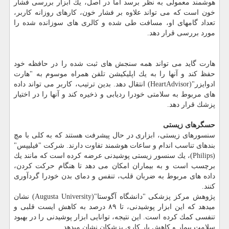
هوشمند معمولی به نظر برسد اما در اصل، یك ابزار بررسی فشار
خون است كه می تواند علاوه بر فشار خون، كارهای روزانه كاربر،
تعداد گامهای او، مسافت طی شده و كالری های سوزانده شده را
مورد بررسی قرار دهد.
هارت گاید می تواند همه سنجش های ثبت شده را در حافظه خود
حفظ كند و آنها را به یك اپلیكیشن تلفن همراه موسوم به "هارت
ادوایزر"(HeartAdvisor) انتقال دهد. بدین ترتیب، كاربر می تواند داده
های مربوط به سلامتی خودرا ردیابی و ذخیره كند و آنها را در اختیار
پزشك قرار دهد.
حسگرهای زیستی
سنسورهای زیستی، ابزاری در حال پیشرفت هستند كه به كلی با مچ
بندهای تناسب اندام و ساعات هوشمند تفاوت دارند. شركت "فیلیپس"
(Philips)، یك سنسور زیستی پوشیدنی عرضه كرده است كه مانند یك
برچسب است و به بیماران امكان می دهد تا هنگام حركت كردن،
داده های مربوط به ضربان قلب، تنفس و دمای بدن خودرا گردآوری
كنند.
پژوهش مركز پزشكی "دانشگاه آگوستا"(Augusta University) نشان
میدهد كه این ابزار پوشیدنی، تا ۸۹ درصد به كاهش ایست قلبی و
تنفسی كمك كرده است. این نتیجه، توانایی ابزار پوشیدنی را در بهبود
سلامت بیمار و كاهش بار كاری پزشكان نشان میدهد.