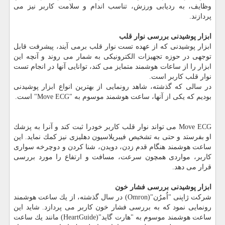
وظایف، به ردیابی ورزش، تناسب اندام و سلامت كاربر نیز می
پردازند.
ابزار پوشیدنی بررسی نوار قلب
ابزار پوشیدنی كه از عهده تست نوار قلب برمی آیند، پیشرفت قابل
توجهی در حوزه تجهیزات الكترونیكی به شمار می روند و آنچه این
ابزار را از ساعات هوشمند متمایز می كند، توانایی آنها در انجام تست
نوار قلب كاربر است.
در سالی كه گذشته، شاهد رونمایی از بهترین انواع ابزار پوشیدنی
بودیم كه یكی از آنها، ساعت هوشمند موسوم به "Move ECG" است.
Move ECG می تواند نوار قلب كاربر خودرا ثبت كند و آنرا به پزشك
او بفرستد و حتی به تشخیص فیبریلاسیون دهلیزی نیز كمك نماید. این
ساعت هوشمند هنگام قدم زدن، دویدن، شنا كردن و دوچرخه سواری
كاربر، مواردی همچون سرعت، مسافت و ارتفاع را مورد بررسی
قرار می دهد.
ابزار پوشیدنی بررسی فشار خون
شركت ژاپنی "اُمرُن"(Omron) در سال گذشته، از یك ساعت هوشمند
رونمایی نمود كه به بررسی فشار خون كاربر می پردازد. شاید این
ساعت هوشمند موسوم به "هارت گاید"(HeartGuide) مانند یك ساعت