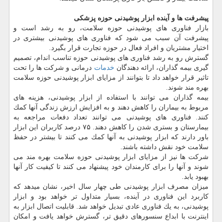
پیشرفت ها و آینده ابزار پوشیدنی حوزه پزشكی
بازار فناوری های پوشیدنی حوزه سلامت، رو به رشد است و
پیشرفت آن سبب می شود كه فناوری های پوشیدنی بیشتری در
اختیار مشتریان و افراد فعال در حوزه تجارت قرار بگیرد.
گسترش رو به رشد فناوری های پوشیدنی حوزه تناسب اندام، تصمیم
گیری بیمه گذاران، ارائه دهندگان
خدمات
درمانی و شركت ها را تحت
تاثیر قرار خواهد داد تا بتوانند از مزایای ابزار پوشیدنی حوزه سلامت
بهره مند شوند.
بیمه گذاران می توانند با استفاده از ابزار پوشیدنی، هزینه های
مربوط به بیماران را كاهش دهند و به افزایش ارزش زندگی آنها كمك
كنند. فناوری های پوشیدنی می توانند تعداد دفعات مراجعه به
بیمارستان و بستری شدن را كاهش دهند. ۷۵ درصد كاربران این ابزار
باور دارند كه ابزار پوشیدنی به آنها كمك می كنند تا بیشتر در حفظ
سلامت خود نقش داشته باشند.
شركت ها نیز از مزایای ابزار پوشیدنی حوزه سلامت بهره مند می
شوند و آنها را برای كارمندان خود پیشنهاد می كنند تا كیفیت كار آنها
بهبود یابد.
میزان مصرف ابزار پوشیدنی طی چهار سال اخیر، نشان میدهد كه
كاربرد این فناوری در آینده، بسیار متداول تر خواهد بود و ابزار
پوشیدنی، به یك فناوری عادی تبدیل خواهد شد. قابلیت اتصال ابزار به
اینترنت با ابداع سنسورهای دقیق تر، گسترش خواهد یافت و امكان