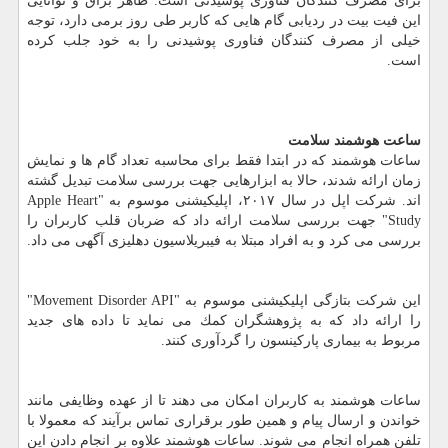
برای مصرف كنندگان فناوری پوشیدنی است. ظاهر براق و توانایی
این فیت بیت در ردیابی گام هایی كه كاربر طی روز برمی دارد، توجه
خیلی از مصرف كنندگان فناوری پوشیدنی را به خود جلب كرده
است.
ساعت هوشمند سلامت
ساعات هوشمند كه در ابتدا فقط برای محاسبه تعداد گام ها و نمایش
زمان ارائه شدند، حالا به ابزارهایی جهت بررسی سلامت تبدیل گشته
اند. شركت اپل در سال ۲۰۱۷، اپلیكیشنی موسوم به "Apple Heart
Study" جهت بررسی سلامت ارائه داد كه ضربان قلب كاربران را
بررسی می كرد و به افراد مبتلا به فیبریلاسیون دهلیزی آگهی می داد.
این شركت بتازگی اپلیكیشنی موسوم به "Movement Disorder API"
را ارائه داد كه به پژوهشگران كمك می نماید تا داده های جدید
مربوط به بیماری پاركینسون را گردآوری كنند.
ساعات هوشمند به كاربران امكان می دهند تا از عهده وظایفی مانند
خواندن و ارسال پیام و همین طور برقراری تماس برآیند كه معمولا با
تلفن همراه انجام می شوند. ساعات هوشمند علاوه بر انجام دادن این