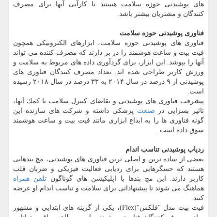
های پوشیدنی حوزه سلامت هستند تا كارآیی آنها برای مصرف
كنندگان و مشتریان بیشتر باشد.
فناوری پوشیدنی حوزه سلامت
فناوری های پوشیدنی حوزه سلامت، ابزارهای الكترونیكی همچون
فیت بیت و ساعت هوشمند را در بر دارند كه مصرف كننده می تواند
آنها را بپوشد. این ابزار، برای گردآوری داده های مربوط به سلامت و
ورزش كاربر طراحی شده اند. تعداد مصرف كنندگان فناوری های
پوشیدنی از ۹ درصد در سال ۲۰۱۴ به ۳۳ درصد در سال ۲۰۱۸ رسیده
است.
پیشرفت فناوری های پوشیدنی و تقاضای كنترل سلامت با كمك آنها،
تاثیر بسزایی در
صنعت
پزشكی داشته و شركت های سازنده این
گونه فناوری ها را به ابداع ابزاری مانند فیت بیت و ساعت هوشمند
سوق داده است.
ردیاب پوشیدنی تناسب اندام
بعضی از ساده ترین و اصلی ترین فناوری های پوشیدنی، مچ بندهایی
هستند كه حسگرهایی برای ردیابی فعالیت فیزیكی و ضربان قلب
كاربر دارند. این مچ بندها با اپلیكیشن های گوناگون
تلفن همراه
هماهنگ می شوند تا پیشنهاداتی برای سلامت و تناسب اندام او عرضه
كنند.
فیت بیت مدل "فلكس"(Flex)، یكی از گزینه های ابتدایی و مشهور