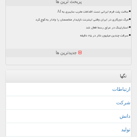
پربحث ترین ها
ساخت پلت فرم ایرانی تست اقدامات مخرب سایبری به AI
مرگ دورکاری در ایران وقتی اینترنت ناپایدار متخصصان را وادار به کوچ کرد
استارلینک در عراق رسما فعال شد
سرقت چندین میلیون دلار در ۲۵ دقیقه
جدیدترین ها
تگها
ارتباطات
شركت
دانش
تولید